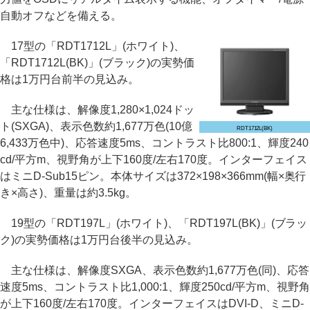
自動オフなどを備える。
17型の「RDT1712L」(ホワイト)、
「RDT1712L(BK)」(ブラック)の実勢価
格は1万円台前半の見込み。
主な仕様は、解像度1,280×1,024ドッ
ト(SXGA)、表示色数約1,677万色(10億
RDT1712L(BK)
6,433万色中)、応答速度5ms、コントラスト比800:1、輝度240
cd/平方m、視野角が上下160度/左右170度。インターフェイス
はミニD-Sub15ピン。本体サイズは372×198×366mm(幅×奥行
き×高さ)、重量は約3.5kg。
19型の「RDT197L」(ホワイト)、「RDT197L(BK)」(ブラッ
ク)の実勢価格は1万円台後半の見込み。
主な仕様は、解像度SXGA、表示色数約1,677万色(同)、応答
速度5ms、コントラスト比1,000:1、輝度250cd/平方m、視野角
が上下160度/左右170度。インターフェイスはDVI-D、ミニD-