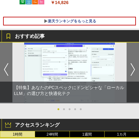
【新品】【楽天1位！】ノートパソコン
パソコン 新品SSD Windows11 Office付
￥14,826
5
新品第13世代CPU搭載ノートPC Office
き インテル 第14世代 第13世代 Core i5-
付きノートパソコン 初心者向け Window
6400 I5-12400F i7 I5 3470 SSD 256GB~
s11 初期設定済 Webカメラ zoom 日本語
1TB メモリ 選択可 8GB 16GB 32GB デ
楽天ランキングをもっと見る
キーボード 14.1型 Intel Celeron メモリ
スクトップPC 安い 本体のみ 高スペック
8GB SSD1TB(最大) 大容量バッテリービ
薄型 激安 省スペース 大容量 高性能
ジネス 大学生 プレゼント 学生向け
おすすめ記事
￥33,800
￥29,800
職業訓練における指導の理論と実際 13訂
1
版 [ 職業訓練教材研究会 ]
￥4,950
【特集】あなたのPCスペックにドンピシャな「ローカル
ちいかわ なんか小さくてかわいいやつ 全
LLM」の選び方と快適化テク
2
巻(1-8)セット 全巻新品 蔦屋書店
●
●
●
●
●
￥9,900
アクセスランキング
1時間
24時間
1週間
1カ月
深在性う蝕に対するVital Pulp Therapy
3