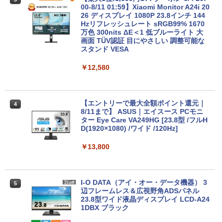
￥15,880
レスイヤホン bluetooth イヤホン V12 小型
版ビッグガンガンコミックス)
00-8/11 01:59】Xiaomi Monitor A24i 20
by Amazon 炭酸水 ラベルレス 500ml ×24本
軽量 ブルートゥースHi-Fi 最大36時間再生 ぶ
26 ディスプレイ 1080P 23.8インチ 144
強炭酸水 ペットボトル 500ミリリットル (Sm
￥250
るーとゅーす コードレス ENCノイズキャン
Hzリフレッシュレート sRGB99% 1670
art Basic)
￥810
セリング 自動ペアリング Type-C充電 マイク
万色 300nits ΔE＜1 低ブルーライト 大
Dell OptiPlex 7080 SFF 第10世代 Core
3
付き 防水 タッチ式音量調整 スポーツ/通勤/通
画面 TÜV認証 目にやさしい 調整可能な
新品ノートパソコン VETESA Intel Celer
i5 メモリ16GB SSD 512GB Office付き
￥1,625
3
学/WEB会議(ホワイト)
スタンド VESA
on Windows11 Office付き メモリ16GB
Type-C Windows11 デスクトップPC 中
SSD1TB 15.6型 FHD Webカメラ テンキ
古パソコン
BUGS LIFE
ONE PIECE モノクロ版 115 (ジャンプコミッ
ー 薄型 軽量 初心者 学生 ビジネス
￥1,964
￥12,580
クスDIGITAL)
コカ・コーラ やかんの麦茶 from 爽健美茶 ラ
￥54,800
ベルレス 650mlPET×24本
￥250
￥21,980
￥594
Xiaomi シャオミ REDMI Buds 8 Lite ワイヤ
￥1,653
【エントリーで最大全額ポイント還元｜
レスイヤホン Bluetooth 5.4 ノイズキャンセ
4
8/11まで】 ASUS｜エイスース PCモニ
リング ANC 36時間再生
NiPoGi ミニpc Intel N5030 【2026新モ
4
ター Eye Care VA249HG [23.8型 /フルH
超得2,000円OFF&P2倍｜レッツノート｜
デル・業界超ミニ】 最大3.1Hz mini pc
4
D(1920×1080) /ワイド /120Hz]
Microsoft office 2019 H&B付き｜中古
Windows11 Pro 12GB+256GB SSD (4T
￥2,980
ノートパソコン Windows11 office付｜
B拡大可能) 4K 静音 高速熱放散 小型超軽
メモリ8GB SSD256GB｜Panasonic Le
量ミニパソコン豊富なインターフェース
￥13,800
t's note｜中古ノートパソコン 軽量 薄型
USB3.2/HDMI 2.0×2 高速2.4G/5GWi-Fi
｜モバイルPC｜ノートパソコン B5サイ
BT4.2 省電力 小型パソコン
ズ｜パソコン｜中古パソコン｜中古PC
￥29,900
I-O DATA（アイ・オー・データ機器） 3
5
￥29,800
辺フレームレス＆広視野角ADSパネル
23.8型ワイド液晶ディスプレイ LCD-A24
1DBX ブラック
【新品】快適性能 デスクトップパソコン
5