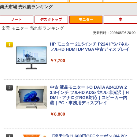
楽天市場 売れ筋ランキング
ノート
デスクトップ
モニター
本
Anker Soundcore P40i オフホワイト
BRUCE WAYNE feat. Flo Milli, ATL Jacob
【Amazon.co.jp限定】 い・ろ・は・す 2L P
薬屋のひとりごと 17巻 (デジタル版ビッグガ
[Explicit]
ET ラベルレス ×8本
ンガンコミックス)
楽天 モニター 売れ筋ランキング
￥5,990
更新日時：2026/08/06 20:00
￥250
￥1,001
￥770
【★最大100%ポイント】【新生活応援・
【マラソンセール期間中ポイント5倍】中
HP モニター 21.5インチ P224 IPSパネル
1
1
1
2026】【Office 2019 H&B】富士通 MU
古デスクトップパソコン Core i7 第9世代
フルHD HDMI DP VGA 中古ディスプレイ
937/Celeron 3865U/メモリ:4GB/8GB/S
メモリ16GB M.2 SSD512GB DVD-ROM
Anker Soundcore P31i ブラック
BRUCE WAYNE feat. Flo Milli, ATL Jacob
by Amazon 天然水 ラベルレス 500ml ×24本
異世界居酒屋「のぶ」(22) (角川コミックス・
SD:128GB/256GB/512GB/1TB/13.3型/
DisplayPort DVI 省スペース Windows1
￥7,700
[Explicit]
富士山の天然水 バナジウム含有 水 ミネラル
エース)
フルHD/wifi/HDMI/USB3.0/中古 ノート
1 マウスコンピューター MPro-S201X 初
ウォーター ペットボトル 静岡県産 500ミリリ
パソコン/モバイルPC/Windows11
期設定済 すぐ使える 90日保証 送料無料
￥4,990
ットル (Smart Basic)
￥250
￥832
￥9,999
￥37,980
￥1,380
中古 液晶モニター I-O DATA A241DW 2
2
3.8インチ フルHD ADSパネル 非光沢｜H
Anker Soundcore Liberty 5 ミッドナイトブ
On My Road (Stadium ver.)
HUNTER×HUNTER モノクロ版 39 (ジャンプ
DMI・アナログRGB対応｜スピーカー内
ラック
コミックスDIGITAL)
蔵｜PC・事務用ディスプレイ
by Amazon 天然水ラベルレス 2L×9本
タブレットPC 中古パソコン Microsoft S
Dell OptiPlex 3070 SFF フルセット 21.
2
2
urface Go Windows10 Pro Pentium 44
5インチモニター付き 第9世代 Core i5-9
￥250
15Y メモリ 8GB SSD 128GB 10型 無線L
500 メモリ8GB/16GB SSD256GB Wind
￥14,990
￥572
￥8,800
￥1,117
AN Wi-Fi 10インチ B5 本体 / 3ヶ月保証
ows 11 Pro WPS Office 2 無線Wi-Fi DV
中古パソコン 中古PC 中古ノートパソコ
D 中古 デスクトップパソコン
ン 初期設定済み office付き (8351a)
￥43,800
【2026年アップグレード版】AOKIMI ワイヤ
On My Road (Stadium ver.)
スーパーの裏でヤニ吸うふたり 9巻 (デジタル
【楽天1位!1,600円OFFクーポン 8/4 20:
3