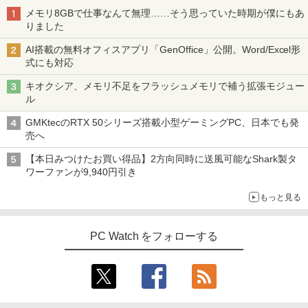
歯髄保存か抜髄かは患者のために [ 辺見
メモリ8GBで仕事なんて無理……そう思っていた時期が僕にもあ
浩一 ]
りました
￥19,800
AI搭載の無料オフィスアプリ「GenOffice」公開。Word/Excel形
式にも対応
キオクシア、メモリ不足をフラッシュメモリで補う拡張モジュー
ゾンビのあふれた世界で俺だけが襲われ
4
ル
ない 5 【電子書籍】[ 増田ちひろ ]
GMKtecのRTX 50シリーズ搭載小型ゲーミングPC、日本でも発
￥1,155
売へ
【本日みつけたお買い得品】2方向同時に送風可能なShark製タ
ワーファンが9,940円引き
＼レビュー投稿で選べるプレゼント／【
5
もっと見る
5歳 6歳 7冊セット】 七田式知力ドリル
夏休み 子供 子供用 人気 幼児七田式 B5
判 シルバーバック みぎのう そうぞう け
PC Watch をフォローする
いさん もじをよむ・かく めいろ おかね
【ph-A】
￥5,390