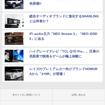
ー 23.8 1920×1080 HDMI D-Sub ブラッ
色登場!!
MS Office 2024 H&B 搭載｜中古ノート
ce付き 中古パソコン 中古 デスクトップ
5
ク スピーカー：なし 24E2N2100/11
パソコン Windows11 Office付｜Core i5
パソコン 最新オフィス 第10世代 国内メ
第8世代 以降 SSD 512GB メモリ 8GB｜
ーカー 安心サポート 高品質 Windows11
DELL Latitude 3500｜中古パソコン 中
Pro NEC Mate MKH29B-9 Core i7 16G
￥11,480
総合オーディオブランドに進化するSHANLING
古 ノートパソコン 無線 15.6インチ HD
B 中古 パソコン デスクトップパソコン
とは何者か？
テンキー WEBカメラ Bluetooth HDMI
タイプC｜Word Excel PowerPoint
￥84,000
iFi audio主力「NEO Stream 3」「NEO iDSD
￥33,800
3」に迫る
ハイグレードテレビ「TCL Q7D Pro」。圧巻の
色彩美で映画＆ゲームが極上体験に
レイズのプレミアムカー向けブランドHOMUR
Aから「2×9R」が登場！
本サイトのご利用について
お問い合わせ