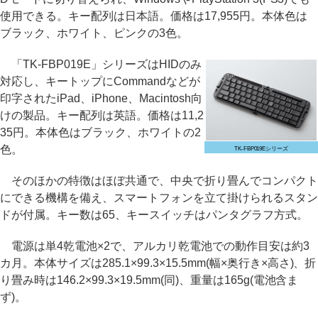
使用できる。キー配列は日本語。価格は17,955円。本体色は
ブラック、ホワイト、ピンクの3色。
「TK-FBP019E」シリーズはHIDのみ
対応し、キートップにCommandなどが
印字されたiPad、iPhone、Macintosh向
けの製品。キー配列は英語。価格は11,2
35円。本体色はブラック、ホワイトの2
色。
TK-FBP019Eシリーズ
そのほかの特徴はほぼ共通で、中央で折り畳んでコンパクト
にできる機構を備え、スマートフォンを立て掛けられるスタン
ドが付属。キー数は65、キースイッチはパンタグラフ方式。
電源は単4乾電池×2で、アルカリ乾電池での動作目安は約3
カ月。本体サイズは285.1×99.3×15.5mm(幅×奥行き×高さ)、折
り畳み時は146.2×99.3×19.5mm(同)、重量は165g(電池含ま
ず)。