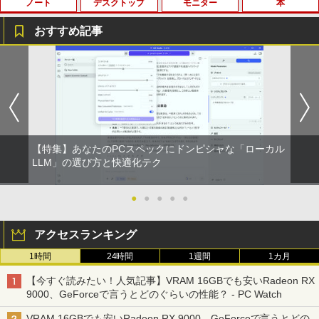
ノート
デスクトップ
モニター
本
BRUCE WAYNE feat. Flo Milli, ATL Jacob
by Amazon 天然水 ラベルレス 500ml ×24本
薬屋のひとりごと 17巻 (デジタル版ビッグガ
[Explicit]
富士山の天然水 バナジウム含有 水 ミネラル
ンガンコミックス)
ウォーター ペットボトル 静岡県産 500ミリリ
おすすめ記事
ットル (Smart Basic)
￥250
￥770
【★最大100%ポイント】【新生活応援・
中古パソコン | Dell | OptiPlex 3070 SFF
引き出し付きモニター台(NM01 ミドルブ
MAZZEL 1st photobook with ZEAL [
1
1
1
1
￥1,380
2026】【Office 2019 H&B】富士通 MU
| Windows11 | デスクトップ | 一年保証 |
ラウン) 【玄関先迄納品】 ニトリ
MAZZEL ]
937/Celeron 3865U/メモリ:4GB/8GB/S
第9世代 | Core i5 9500 3.0(〜最大4.4)G
BRUCE WAYNE feat. Flo Milli, ATL Jacob
異世界居酒屋「のぶ」(22) (角川コミックス・
SD:128GB/256GB/512GB/1TB/13.3型/
Hz | MEM:8GB | SSD:512GB(新品) | DV
￥2,990
￥4,950
[Explicit]
エース)
【Amazon.co.jp限定】 い・ろ・は・す 2L P
フルHD/wifi/HDMI/USB3.0/中古 ノート
Dマルチ | 無線LAN:なし | Win11Pro64Bi
ET ラベルレス ×8本
パソコン/モバイルPC/Windows11
t | VGA追加モデル
￥250
￥832
￥1,112
￥9,999
￥34,980
【特集】あなたのPCスペックにドンピシャな「ローカル
【超特価】厳選大手メーカー 液晶モニタ
信じていた仲間達にダンジョン奥地で殺
LLM」の選び方と快適化テク
2
2
ー シークレット 22-23型ワイド フルHD
されかけたがギフト『無限ガチャ』でレ
On My Road (Stadium ver.)
ONE PIECE モノクロ版 115 (ジャンプコミッ
（1920x1080） HDMI指定可 ノングレア
ベル9999の仲間達を手に入れて元パーテ
クスDIGITAL)
EIZO IIYAMA 三菱 富士通 NEC IO-DATA
ィーメンバーと世界に復讐＆『ざま
by Amazon 天然水ラベルレス 2L×9本
LTE対応 中古美品 / タッチ 10.5インチ M
【エントリーでポイント100％還元チャ
●
●
●
●
●
2
2
Dell HP PHILIPS等 液晶ディスプレイ
ぁ！』します！【電子書籍】
icrosoft Surface GO2 Model.1927 フル
ンス】GMKtec G10 ミニPC【AMD Ryz
￥250
【中古】
HD対応WUXGA/ 第8世代CoreM3-8100
en 5 3500U DDR4 16GB 512GB/256GB/
￥594
￥1,117
アクセスランキング
Y/ 8GB/ 爆速NVMe 128GB-SSD/ カメラ/
1T SSD】4C/8T 3.7GHz 64GB 16T拡張
￥792
Wi-Fi6/ Office付きWindows11/ Win11
Windows11 Pro 8K/4K 3画面出力 LAN *
￥4,480
1時間
24時間
1週間
1カ月
中古ノートパソコン 中古パソコン 中古P
2 WiFi5 Bluetooth5.0 Nucbox みにpc
C タブレット 税込送料無料 即日発送
Ryzen 5 N95/N97/N100/4300U/N150よ
On My Road (Stadium ver.)
HUNTER×HUNTER モノクロ版 39 (ジャンプ
【今すぐ読みたい！人気記事】VRAM 16GBでも安いRadeon RX
り高性能
コミックスDIGITAL)
【漫画全巻セット】【中古】NARUTO
by Amazon 炭酸水 ラベルレス 500ml ×24本
3
9000、GeForceで言うとどのぐらいの性能？ - PC Watch
￥20,990
Yoothi 互換品 液晶 15.6インチ N156BG
（ナルト） ＜1〜72巻完結＞ 岸本斉史
強炭酸水 ペットボトル 500ミリリットル (Sm
￥250
3
￥61,999
A-EB3 NT156WHM-N30 NT156WHM-N3
art Basic)
￥572
VRAM 16GBでも安いRadeon RX 9000、GeForceで言うとどの