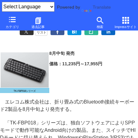
Powered by
Translate
エレコム、Android/iOS向けの折り畳み式Bluetoothキーボード
カテゴリ
過去記事
検索
Impressサイト
リスト
8月中旬 発売
価格：11,235円～17,955円
TK-FBP018シリーズ
エレコム株式会社は、折り畳み式のBluetooth接続キーボー
ド2製品を8月中旬より発売する。
「TK-FBP018」シリーズは、独自ソフトウェアによりSPP
モードで動作可能なAndroid向けの製品。また、スイッチでHI
Dモードに切り替えられ、WindowsやPlayStation 3(PS3)でも