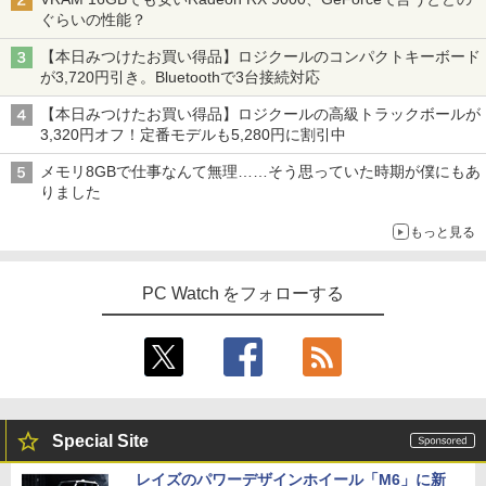
4 NT156WHM-N35 NT156WHM-N40 NT
￥20,750
ぐらいの性能？
156WHM-N44 BOE076E 対応 45% NTS
￥1,625
C 60Hz 1920x1080 FullHD IPS LED LC
【期間限定P15倍+最大10%OFFクーポ
3
【本日みつけたお買い得品】ロジクールのコンパクトキーボード
D 液晶ディスプレイ 修理交換用液晶パネ
ン】 【3年保証】東芝 TOSHIBA DYNAB
HP ProOne 600 G6 AIO 21.5インチ 第1
3
BUGS LIFE
スーパーの裏でヤニ吸うふたり 9巻 (デジタル
が3,720円引き。Bluetoothで3台接続対応
ル
OOK DYNABOOK B65/DN SSD256GB
0世代 Core i5 メモリ16GB Nvme M.2 S
版ビッグガンガンコミックス)
【いたわりセット付き】1年をおいしくす
【Amazon.co.jp限定】 伊藤園 磨かれて、澄
4
メモリ8GB Core i5 Windows 11 Pro 中
SD 512GB Office付き Webカメラ WiFi
こやかに過ごす養生手帳2027 （インプレ
みきった日本の水 2L 8本 ラベルレス [ ケース
￥250
【本日みつけたお買い得品】ロジクールの高級トラックボールが
古 アウトレット 返品 送料無料 中古ノー
Type-C Windows11 一体型 中古パソコ
￥10,000
ス手帳2027） [ 久保奈穂実 ]
] [ 水 ] [ ペットボトル ] [ 箱買い ] [ ストック
￥810
3,320円オフ！定番モデルも5,280円に割引中
トパソコン 中古パソコン ノートパソコン
ン
] [ 水分補給 ]
ノート ノートPC OFFICE付き
￥3,080
メモリ8GBで仕事なんて無理……そう思っていた時期が僕にもあ
￥48,800
￥998
りました
￥27,500
【1,000円クーポン＋ポイント最大31.5%
4
還元！】PCモニター 液晶ディスプレイ 2
もっと見る
4インチ VA FHD 1080P フルHD 非光沢
【中古】HUNTER×HUNTER(ハンターハ
5
ディスプレイ（100Hz/VGA/HDMI1.4 ブ
Win11搭載 デスクトップパソコン一体型
4
ンター)/漫画全巻セット◆C≪1〜39巻
ルーライト軽減 フリッカーレス VESA対
超得2,000円OFF&P2倍｜レッツノート｜
デスクトップ新品 Office付き 24型フルH
4
（既刊）≫【即納】【コンビニ受取/郵便
応 Adaptive Sync対応 4000:1コントラ
Microsoft office 2019 H&B付き｜中古
D液晶一体型 デスクトップパソコン Core
PC Watch をフォローする
局受取対応】
スト チルト調節可 PCモニター KTC H24
ノートパソコン Windows11 office付｜
i7 3615MQ メモリ16GB SSD512GB US
V27
メモリ8GB SSD256GB｜Panasonic Le
B 3.0 無線搭載 初心者向け 初期設定済み
￥20,900
t's note｜中古ノートパソコン 軽量 薄型
テレワーク応援 在宅勤務
｜モバイルPC｜ノートパソコン B5サイ
￥10,143
ズ｜パソコン｜中古パソコン｜中古PC
￥52,999
￥29,800
Special Site
液晶ディスプレイ 23インチ ディスプレ
5
イ フィリップス 液晶モニター パソコン
【週末限定999円OFF！】 最新マイクロ
5
レイズのパワーデザインホイール「M6」に新
モニター ゲーミングモニター PCモニタ
ソフトオフィス2024付き microsoft offi