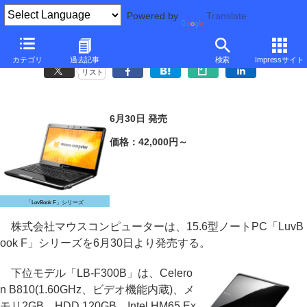
Powered by
Translate
マウス、42,000円からの15.6型スタンダードノートPC
カテゴリ
過去記事
検索
Impressサイト
リスト
6月30日 発売
価格：42,000円～
「LovBook F」シリーズ
株式会社マウスコンピューターは、15.6型ノートPC「LuvB
ook F」シリーズを6月30日より発売する。
下位モデル「LB-F300B」は、Celero
n B810(1.60GHz、ビデオ機能内蔵)、メ
モリ2GB、HDD 120GB、Intel HM65 Ex