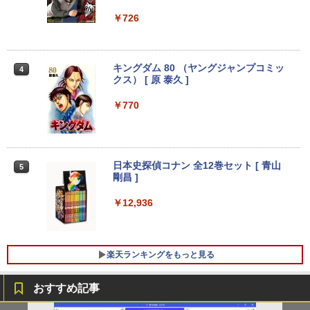
るーとゅーす コードレス ENCノイズキャン
art Basic)
送料無料 あす楽対応 即日発送 中古良品
【期間限定10%OFFクーポン 8/12 10時
￥572
3
3
セリング 自動ペアリング Type-C充電 マイク
￥726
フルHD対応WUXGA 12.1インチ Panaso
まで】 モニター 21.5型 液晶ディスプレ
付き 防水 タッチ式音量調整 スポーツ/通勤/通
nic Let's note CF-SZ6Z Windows11 七
Win11搭載 デスクトップパソコン ミニP
イ ベゼル ディスプレイ 液晶モニター PC
￥1,625
3
学/WEB会議(ホワイト)
世代Core i7-7600U 16GB 爆速512GB-S
C miniPC 初心者向け Office付き Windo
モニター 壁掛け フリッカーレス FreeSy
SD カメラ 無線 Office付 Win11【ノート
ws11 初心者向け 初期設定済 省スペース
nc 21.5インチ 角度調節 FullHD ブルー
BUGS LIFE
スーパーの裏でヤニ吸うふたり 9巻 (デジタル
パソコン 中古パソコン 中古PC】（Wind
高さ4.4cm 軽量 モニター取り付け可 イ
ライトカット VAパネル VESAフル FHD
￥1,964
キングダム 80 （ヤングジャンプコミッ
版ビッグガンガンコミックス)
4
コカ・コーラ やかんの麦茶 from 爽健美茶 ラ
ows10も対応可能 Win10）
ンテルCeleron メモリ8GB 高速SSD 256
ノングレア MAXZEN JM22CH02
クス） [ 原 泰久 ]
ベルレス 650mlPET×24本
￥250
GB USB 3.0 HDMI 2画面同時出力可 無線
￥810
機能 テレワーク 在宅勤務 パソコン
￥28,589
￥9,480
￥770
Xiaomi シャオミ REDMI Buds 8 Lite ワイヤ
￥2,009
レスイヤホン Bluetooth 5.4 ノイズキャンセ
￥39,800
リング ANC 36時間再生
超得2,000円OFF&P5倍｜第8世代 office
ゲーミングモニター 21.5インチ PCモニ
￥3,480
4
4
付き｜楽天1位 三冠獲得｜豪華特典付き
ター 100Hz 5ms 1920×1080 FHD VAパ
日本史探偵コナン 全12巻セット [ 青山
5
｜最大180日保証｜Core i5 第8世代｜中
【最新モデル】デスクトップパソコン 一
ネル ノングレア 非光沢 チルト調整 PCモ
剛昌 ]
4
古ノートパソコン Windows11 office付
体型 22型液晶 Core i5 高速CPU搭載 Wi
ニター simplus シンプラス SP-NMT21
き｜15.6型 テンキー付き｜ノートパソコ
ndows11 & Office付き メモリ8GB SSD
【送料無料】【レビューでモニタークリ
￥12,936
ンWindows11 第8世代｜ノートパソコン
256GB Wi-Fi対応 USB3.0 一体型PC テ
ーナープレゼント】【メーカー1年保証】
｜パソコン｜PC｜中古PC
ンキー付きキーボード＆マウスプレゼン
ト付き 在宅勤務 テレワーク 家庭用 省ス
￥8,999
ペースPC
￥29,800
楽天ランキングをもっと見る
￥42,980
【新商品特価11699円！8/11 1:59迄】モ
おすすめ記事
5
【新品】【楽天1位！】ノートパソコン
バイルモニター 15.6インチ ポータブルモ
5