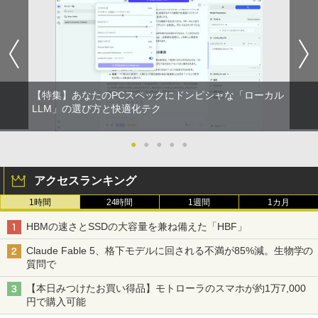
新品第13世代CPU搭載ノートPC Office
ニター モバイルディスプレイ 1920×108
付きノートパソコン 初心者向け Window
Acer｜エイサー 超小型 デスクトップパ
0 フルHD IPSパネル 非光沢 HDR スピー
5
s11 初期設定済 Webカメラ zoom 日本語
ソコン RB102-N18U(Windows 11 Pro/I
カー内蔵 保護カバー付き 軽量 薄型 Type
キーボード 14.1型 Intel Celeron メモリ
ntel Processor N150/メモリ 8GB/SSD 2
-C ミニHDMI 在宅 テレワーク simplus
8GB SSD1TB(最大) 大容量バッテリービ
56GB) RB102-N18U
シンプラス SP-MBM156 【送料無料】
ジネス 大学生 プレゼント 学生向け
￥52,800
￥11,699
￥29,800
【特集】あなたのPCスペックにドンピシャな「ローカル
LLM」の選び方と快適化テク
●
●
●
●
●
アクセスランキング
1時間
24時間
1週間
1カ月
HBMの速さとSSDの大容量を兼ね備えた「HBF」
Claude Fable 5、格下モデルに回される不満が85%減。生物学の
質問で
【本日みつけたお買い得品】モトローラのスマホが約1万7,000
円で購入可能