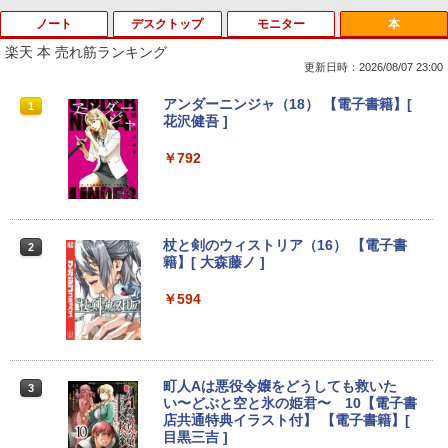
ノート
デスクトップ
モニター
本
Anker Soundcore P40i ブラック
BRUCE WAYNE feat. Flo Milli, ATL Jacob
【Amazon.co.jp限定】 い・ろ・は・す 2L P
薬屋のひとりごと 17巻 (デジタル版ビッグガ
[Explicit]
ET ラベルレス ×8本
ンガンコミックス)
楽天 本 売れ筋ランキング
￥7,990
更新日時：2026/08/07 23:00
￥250
￥1,112
￥770
【期間限定 ポイントUP＆クーポン配
【今だけ】全品ポイント10倍 お買い物マ
R090-DELL E2220H 21.5インチ 液晶モ
アンダーニンジャ（18） 【電子書籍】[
1
1
1
1
布】 Lenovo 500e Chromebook Gen 4
ラソン★8/4～8/11★中古パソコン デス
ニタ 1点 フルHD(1920x1080) DisplayP
花沢健吾 ]
s 2in1 ノートパソコン 83L5S00000 Chr
クトップPC FUJITSU ESPRIMO Q558/B
ort/VGA 応答速度:5ms ★送料無料★
Anker Soundcore P31i ブラック
BRUCE WAYNE feat. Flo Milli, ATL Jacob
by Amazon 天然水 ラベルレス 500ml ×24本
異世界居酒屋「のぶ」(22) (角川コミックス・
omeOS N100 メモリ4GB eMMC64GB 1
Core i5 9500T メモリ8GB 中古SSD 2.5
【中古動作品】
￥792
[Explicit]
富士山の天然水 バナジウム含有 水 ミネラル
エース)
1.6インチ タッチ対応 再生品Aランク
インチ256GB Windows11 Pro 64bit
ウォーター ペットボトル 静岡県産 500ミリリ
【送料無料】【1年保証】
￥5,990
￥3,650
ットル (Smart Basic)
￥250
￥832
￥36,800
￥22,800
￥1,380
杖と剣のウィストリア（16） 【電子書
2
籍】[ 大森藤ノ ]
中古モニター | 液晶ディスプレイ | I-O D
2
Anker Soundcore Liberty 5 ミッドナイトブ
On My Road (Stadium ver.)
ONE PIECE モノクロ版 115 (ジャンプコミッ
中古ノートパソコン HP ProBook 450 G
ATA | LCD-AH241EDB-B-B | 23.8型ワイ
2
ラック
クスDIGITAL)
by Amazon 天然水ラベルレス 2L×9本
5 G6 G7 G8 第10世代 Core i3/i5選択可
デスクトップパソコン デル DELL optipl
ドTFT 1920×1080(フルHD) | LEDバック
￥594
2
Windows11 Pro Office 2024付き メモリ
ex 3070SF Micro 9世代 Core i5 メモリ8
ライト | スピーカー内蔵 2系統入力(VG
￥250
16GB SSD512GB 15.6型 Webカメラ テ
GB 16GB SSD256GB HDMI office Win
A・HDMI) | VGAケーブル・電源ケーブ
￥14,990
￥594
￥1,117
ンキー 軽量 ビジネス 在宅勤務 学生向け
dows11 pro Win11 4K 対応 ミニPC デ
ル付属【30日保証】
スクトップパソコン デスクトップ PC 中
古パソコン 1186aR 10249091
￥24,980
￥6,280
町人Aは悪役令嬢をどうしても救いた
3
い〜どぶと空と氷の姫君〜 10【電子書
【2026年アップグレード版】AOKIMI ワイヤ
On My Road (Stadium ver.)
HUNTER×HUNTER モノクロ版 39 (ジャンプ
￥32,780
店共通特典イラスト付】 【電子書籍】[
レスイヤホン bluetooth イヤホン V12 小型
コミックスDIGITAL)
by Amazon 炭酸水 ラベルレス 500ml ×24本
目黒三吉 ]
軽量 ブルートゥースHi-Fi 最大36時間再生 ぶ
強炭酸水 ペットボトル 500ミリリットル (Sm
￥250