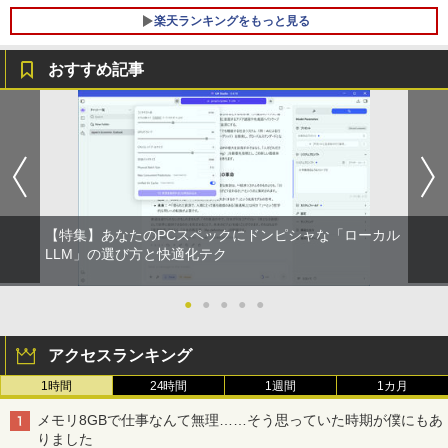
楽天ランキングをもっと見る
おすすめ記事
HP(Inc.) M9L89A
HP ProDisplay 21.5インチワイドIPS モ
日本人に適した審美修復治療の理論と実
1
1
1
ニター P224/フルHD（1920x1080）/HD
際 [ 貞光謙一郎 ]
MI、VGA、DisplayPort/VESA規格/スリ
￥9,730
ムベゼル/フリッカーフリー/ブルーライト
￥17,600
軽減/HDMI搭載モニター/Switch PS対応
(再生中古品)
中古パソコン | Dell | OptiPlex 3040 SFF
2
￥8,888
【特集】あなたのPCスペックにドンピシャな「ローカル
| Windows11 | デスクトップ | 一年保証 |
ゆるキャン△ 19 （まんがタイムKRコ
第6世代 | Core i5 6500 3.2(～最大3.6)G
LLM」の選び方と快適化テク
2
ミックス フォワードコミックス） [ あf
Hz | MEM:8GB | HDD:500GB | DVD-RO
ろ ]
M | Win11Pro64Bit | VGAなしモデル
モニター 21.5型 液晶ディスプレイ ベゼ
●
●
●
●
●
2
ル ディスプレイ 液晶モニター PCモニタ
￥913
￥9,980
ー 壁掛け フリッカーレス FreeSync 21.
アクセスランキング
5インチ 角度調節 FullHD ブルーライト
カット VAパネル VESAフル FHDノング
1時間
24時間
1週間
1カ月
レア MAXZEN JM22CH02
九条の大罪（17） 【電子書籍】[ 真鍋昌
【今だけ】全品ポイント10倍 お買い物マ
3
3
平 ]
ラソン★8/4～8/11★中古パソコン デス
メモリ8GBで仕事なんて無理……そう思っていた時期が僕にもあ
￥9,480
クトップPC FUJITSU ESPRIMO Q558/B
りました
Core i5 9500T メモリ8GB 中古SSD 2.5