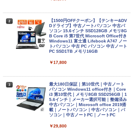
￥1,001
Anker Soundcore Liberty 5 ミッドナイトブ
On My Road (Stadium ver.)
HUNTER×HUNTER モノクロ版 39 (ジャンプ
【1500円OFFクーポン】【テンキー&DV
2
ラック
コミックスDIGITAL)
by Amazon 天然水ラベルレス 2L×9本
Dドライブ】中古ノートパソコン 中古パ
ソコン 15.6インチ SSD128GB メモリ8G
￥250
B Core i5 第7世代 Microsoft Office付き
￥14,990
￥572
￥1,117
Windows11 富士通 Lifebook A747 ノー
トパソコン 中古 PC パソコン 中古ノート
PC SSD1TB メモリ16GB
【2026年アップグレード版】AOKIMI ワイヤ
BUGS LIFE
スーパーの裏でヤニ吸うふたり 9巻 (デジタル
￥17,800
レスイヤホン bluetooth イヤホン V12 小型
版ビッグガンガンコミックス)
コカ・コーラ やかんの麦茶 from 爽健美茶 ラ
軽量 ブルートゥースHi-Fi 最大36時間再生 ぶ
ベルレス 650mlPET×24本
￥250
るーとゅーす コードレス ENCノイズキャン
￥810
セリング 自動ペアリング Type-C充電 マイク
￥1,653
付き 防水 タッチ式音量調整 スポーツ/通勤/通
最大180日保証｜第10世代｜中古ノート
3
学/WEB会議(ホワイト)
パソコン Windows11 office付き｜Core
i3 第10世代｜メモリ8GB SSD256GB｜1
On My Road (Stadium ver.)
ONE PIECE モノクロ版 115 (ジャンプコミッ
5.6インチ｜メーカー選択可能｜整備済み
￥1,964
クスDIGITAL)
by Amazon 炭酸水 ラベルレス 500ml ×24本
中古パソコン｜Microsoft office 2019搭
強炭酸水 ペットボトル 500ミリリットル (Sm
￥250
載｜ノートパソコン｜中古パソコン｜パ
art Basic)
￥594
ソコン｜中古ノートPC｜ノートPC
Xiaomi シャオミ REDMI Buds 8 Lite ワイヤ
レスイヤホン Bluetooth 5.4 ノイズキャンセ
￥1,625
￥29,800
リング ANC 36時間再生