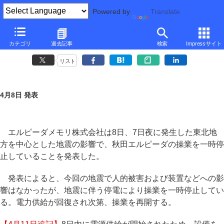
Powered by
Translate
エルピーダ、7日に発生した地震による停電で秋田での操業を一時停止
カテゴリ
過去記事
検索
Impressサイト
～8日内に電力復旧、操業再開
リスト
4月8日 発表
エルピーダメモリ株式会社は8日、7日夜に発生した東北地
方を中心とした地震の影響で、秋田エルピーダの操業を一時停
止していることを発表した。
発表によると、今回の地震で人的被害および装置などへの影
響はなかったが、地震に伴う停電により操業を一時停止してい
る。電力供給が回復され次第、操業を再開する。