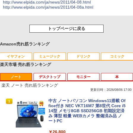
http://www.elpida.com/ja/news/2011/04-08.html
http://www.elpida.com/ja/news/2011/04-08a.html
トップページに戻る
Amazon売れ筋ランキング
イヤフォン
ミュージック
ドリンク
コミック
楽天市場 売れ筋ランキング
ノート
デスクトップ
モニター
本
Anker Soundcore P40i オフホワイト
BRUCE WAYNE feat. Flo Milli, ATL Jacob
by Amazon 天然水 ラベルレス 500ml ×24本
薬屋のひとりごと 17巻 (デジタル版ビッグガ
[Explicit]
富士山の天然水 バナジウム含有 水 ミネラル
ンガンコミックス)
楽天 ノート 売れ筋ランキング
ウォーター ペットボトル 静岡県産 500ミリリ
￥5,990
更新日時：2026/08/06 17:00
ットル (Smart Basic)
￥250
￥770
中古 ノートパソコン Windows11搭載 Of
1
￥1,380
fice付き NEC VKT16M7 第8世代 Core i5
14型 メモリ8GB SSD256GB 初期設定済
Anker Soundcore P31i ブラック
BRUCE WAYNE feat. Flo Milli, ATL Jacob
異世界居酒屋「のぶ」(22) (角川コミックス・
み 薄型 軽量 WEBカメラ 整備済み品 ノ
[Explicit]
エース)
【Amazon.co.jp限定】 い・ろ・は・す 2L P
ートPC
ET ラベルレス ×8本
￥4,990
￥250
￥832
￥26,800