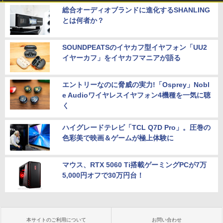
チ フルhd 高画質 100Hz VA ノングレア
￥29,990
総合オーディオブランドに進化するSHANLING
非光沢 スピーカー内蔵 3年保証 ディスプ
とは何者か？
レイ パソコンモニター PCモニター フル
ハイビジョン 21インチ 液晶モニター ア
イリスオーヤマ DT-JF *
SOUNDPEATSのイヤカフ型イヤフォン「UU2
￥11,980
イヤーカフ」をイヤカフマニアが語る
エントリーなのに脅威の実力!「Osprey」Nobl
e Audioワイヤレスイヤフォン4機種を一気に聴
く
ハイグレードテレビ「TCL Q7D Pro」。圧巻の
色彩美で映画＆ゲームが極上体験に
マウス、RTX 5060 Ti搭載ゲーミングPCが7万
5,000円オフで30万円台！
本サイトのご利用について
お問い合わせ