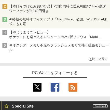
￥759
インチ256GB Windows11 Pro 64bit
【本日みつけたお買い得品】2方向同時に送風可能なShark製タ
【送料無料】【1年保証】
ワーファンが9,940円引き
Yoothi 互換品 液晶 14.0インチ NT140F
3
HM-N43 NT140FHM-N44 NT140FHM-N
￥22,800
AI搭載の無料オフィスアプリ「GenOffice」公開。Word/Excel形
45 交換用 FullHD 1920x1080 IPS LED L
ちいかわ なんか小さくてかわいいやつ
4
式にも対応
CD 液晶ディスプレイ 修理交換用液晶パ
（4） （ワイドKC） [ ナガノ ]
ネル
【やじうまミニレビュー】
￥1,210
HP ProDesk 400 G7 SFF Core i3-10100
4
ポケットにも楽々入るロジクールの2つ折りマウス「Mobi
￥9,800
/ DDR4メモリ8GB / SSD256GBWin11Pr
Fold」。その気になるギミックとは？
o 64bit 搭載 【中古】 デスクトップパソ
キオクシア、メモリ不足をフラッシュメモリで補う拡張モジュー
コン
ル
【楽天1位!1,600円OFFクーポン 8/4 20:
うごく！あそべる！ 超かんたん工作
￥28,800
4
5
もっと見る
00-8/11 01:59】Xiaomi Monitor A24i 20
（全6巻） （0） [ ヒダ オサム ]
26 ディスプレイ 1080P 23.8インチ 144
Hzリフレッシュレート sRGB99% 1670
￥19,140
万色 300nits ΔE＜1 低ブルーライト 大
PC Watch をフォローする
中古美品 フルHD 23.8インチ液晶一体型
5
画面 TÜV認証 目にやさしい 調整可能な
Fujitsu ESPRIMO K558/B (FMVK1000
スタンド VESA
1) / Windows11/ 超高性能 第9世代Core
i5-9500T/ 8GB/ 爆速256GB-SSD/ Office
￥12,580
付き/ Win11【デスクトップ 中古パソコ
ン 中古PC】税込送料無料 あす楽対応 即
日発送（Windows10も対応可能/ Win1
0）
Special Site
モニター 21.5インチ/23.8インチ/27イン
5