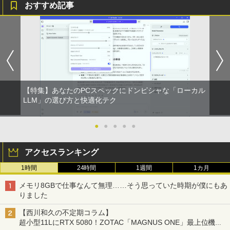
6GB/512GB/1TB/USB 3.2/DP/HDMI/Wi-f
おすすめ記事
i/2画面出力/Windows11/Windows10/Of
fice/中古 デスクトップ デスクトップPC
ゼンリン住宅地図 B4判 東京都 東京都港
1
区 発行年月202604 13103011I
￥45,800
￥25,740
【特集】あなたのPCスペックにドンピシャな「ローカル
杖と剣のウィストリア（16） 【電子書
LLM」の選び方と快適化テク
2
籍】[ 大森藤ノ ]
●
●
●
●
●
￥594
アクセスランキング
1時間
24時間
1週間
1カ月
歴史地理学事典 [ 歴史地理学会 ]
3
メモリ8GBで仕事なんて無理……そう思っていた時期が僕にもあ
￥26,400
りました
【西川和久の不定期コラム】
超小型11LにRTX 5080！ZOTAC「MAGNUS ONE」最上位機の