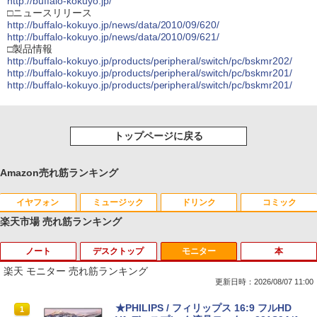
http://buffalo-kokuyo.jp/
□ニュースリリース
http://buffalo-kokuyo.jp/news/data/2010/09/620/
http://buffalo-kokuyo.jp/news/data/2010/09/621/
□製品情報
http://buffalo-kokuyo.jp/products/peripheral/switch/pc/bskmr202/
http://buffalo-kokuyo.jp/products/peripheral/switch/pc/bskmr201/
http://buffalo-kokuyo.jp/products/peripheral/switch/pc/bskmr201/
トップページに戻る
Amazon売れ筋ランキング
イヤフォン
ミュージック
ドリンク
コミック
楽天市場 売れ筋ランキング
ノート
デスクトップ
モニター
本
Anker Soundcore P40i オフホワイト
BRUCE WAYNE feat. Flo Milli, ATL Jacob
【Amazon.co.jp限定】 い・ろ・は・す 2L P
薬屋のひとりごと 17巻 (デジタル版ビッグガ
[Explicit]
ET ラベルレス ×8本
ンガンコミックス)
楽天 モニター 売れ筋ランキング
￥7,990
更新日時：2026/08/07 11:00
￥250
￥1,112
￥770
【★最大100%ポイント】【新生活応援・
NiPoGi ミニpc Intel N5030 【2026新モ
★PHILIPS / フィリップス 16:9 フルHD
1
1
1