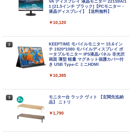
2026】【Office 2019 H&B】NEC Versa
デル・業界超ミニ】 最大3.1Hz mini pc
VA ディスプレイ 液晶モニター 221S9A/1
Pro/第4世代 Core i5/メモリ: 4GB/8GB/1
Windows11 Pro 12GB+256GB SSD (4T
1 [21.5インチ ブラック]【PCモニター・
Anker Soundcore P31i ブラック
BRUCE WAYNE feat. Flo Milli, ATL Jacob
by Amazon 天然水 ラベルレス 500ml ×24本
異世界居酒屋「のぶ」(22) (角川コミックス・
6GB/SSD:128GB/256GB/512GB/1TB/1
B拡大可能) 4K 静音 高速熱放散 小型超軽
液晶ディスプレイ】【送料無料】
[Explicit]
富士山の天然水 バナジウム含有 水 ミネラル
エース)
5.6型/USB 3.0/DVD/SDカードスロット/
量ミニパソコン豊富なインターフェース
ウォーター ペットボトル 静岡県産 500ミリリ
Wi-Fi/Office/無線マウス/中古 パソコン/
USB3.2/HDMI 2.0×2 高速2.4G/5GWi-Fi
￥5,990
￥10,120
ットル (Smart Basic)
中古PC ノートパソコン/Windows11
BT4.2 省電力 小型パソコン
￥250
￥832
￥1,380
￥9,999
￥29,900
KEEPTIME モバイルモニター 15.6イン
2
Anker Soundcore Liberty 5 ミッドナイトブ
On My Road (Stadium ver.)
ONE PIECE モノクロ版 115 (ジャンプコミッ
チ 1920*1080 モバイルディスプレイ ポ
ラック
クスDIGITAL)
by Amazon 炭酸水 ラベルレス 500ml ×24本
ータブルモニター IPS液晶パネル 非光沢
強炭酸水 ペットボトル 500ミリリットル (Sm
【★最大100%ポイント】おまかせ 中古
【今だけP10倍！大量還元！】一体型デ
画面 薄型 軽量 マグネット保護カバー付
￥250
2
2
art Basic)
パソコン Windows XP 快適 Corei3 新品
スクトップパソコン VETESA 22型液晶
き USB Type-C ミニHDMI
￥14,990
￥594
バッテリー搭載 高速SSD128GB メモリ4
第2世代Core i5 Windows11搭載 Office
G 15.6インチ DVDドライブ 無線LAN 中
付き メモリ8GB SSD256GB 初期設定済
￥1,625
￥10,385
古PC ノートパソコン 安心保証
み USB2.0 Wi-Fi無線LAN対応 キーボー
ド＆マウス付属 在宅勤務 学生向け 初心
【2026年アップグレード版】AOKIMI ワイヤ
On My Road (Stadium ver.)
HUNTER×HUNTER モノクロ版 39 (ジャンプ
者向け 高性能PC 新品
￥17,800
レスイヤホン bluetooth イヤホン V12 小型
コミックスDIGITAL)
by Amazon 天然水ラベルレス 2L×9本
軽量 ブルートゥースHi-Fi 最大36時間再生 ぶ
モニター台 ラック ヴィト 【玄関先迄納
￥250
3
￥39,900
るーとゅーす コードレス ENCノイズキャン
品】 ニトリ
￥572
￥1,117
セリング 自動ペアリング Type-C充電 マイク
付き 防水 タッチ式音量調整 スポーツ/通勤/通
HP ProBook 450 G3 15.6インチ Core i5
￥1,790
3
学/WEB会議(ホワイト)
メモリ16GB SSD 256GB Office付き We
bカメラ WiFi テンキー Windows11 中古
【エントリーでポイント100％還元チャ
3
BUGS LIFE
スーパーの裏でヤニ吸うふたり 9巻 (デジタル
ノートパソコン
ンス】GMKtec G10 ミニPC【AMD Ryz
￥1,964
版ビッグガンガンコミックス)
コカ・コーラ やかんの麦茶 from 爽健美茶 ラ
en 5 3500U DDR4 16GB 512GB/256GB/