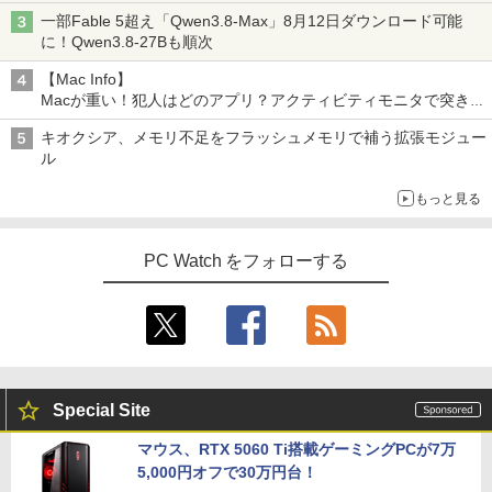
実力を探る
一部Fable 5超え「Qwen3.8-Max」8月12日ダウンロード可能
はじめての世界名作えほん あかいえほ
4
に！Qwen3.8-27Bも順次
んのおうち（1～40巻） （0） [ 中脇 初
枝 ]
【Mac Info】
Macが重い！犯人はどのアプリ？アクティビティモニタで突き止
￥26,400
める
キオクシア、メモリ不足をフラッシュメモリで補う拡張モジュー
ル
80代になるとたいていボケるか死ぬ。70
5
もっと見る
代は神様から与えられた特別な時間 （幻
冬舎新書） [ 林真理子 ]
PC Watch をフォローする
￥1,034
Special Site
マウス、RTX 5060 Ti搭載ゲーミングPCが7万
5,000円オフで30万円台！