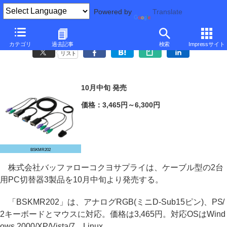
Powered by
Translate
バッファローコクヨ、3,465円からのケーブル型PC切替器
カテゴリ
過去記事
検索
Impressサイト
リスト
10月中旬 発売
価格：3,465円～6,300円
BSKMR202
株式会社バッファローコクヨサプライは、ケーブル型の2台
用PC切替器3製品を10月中旬より発売する。
「BSKMR202」は、アナログRGB(ミニD-Sub15ピン)、PS/
2キーボードとマウスに対応。価格は3,465円。対応OSはWind
ows 2000/XP/Vista/7、Linux。