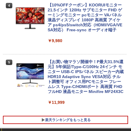
ベルレス 650mlPET×24本
￥250
1T SSD】4C/8T 3.7GHz 64GB 16T拡張
￥24,800
【10%OFFクーポン】KOORUIモニター
￥810
4
Windows11 Pro 8K/4K 3画面出力 LAN *
21.5インチ 120Hz サブモニター FHD ゲ
Xiaomi シャオミ REDMI Buds 8 Lite ワイヤ
￥2,009
2 WiFi5 Bluetooth5.0 Nucbox みにpc
ーミングモニター pcモニター VAパネル
レスイヤホン Bluetooth 5.4 ノイズキャンセ
Ryzen 5 N95/N97/N100/4300U/N150よ
液晶ディスプレイ 1080P 高画質 アイケ
リング ANC 36時間再生
り高性能
ア ps4/ps5/switch対応（HDMI/VGA/VE
【マラソン限定価格】中古 HP 470 G7 C
4
SA対応） Free-sync オーディオ端子
ore i5 10210U 第10世代 メモリ8GB SS
￥2,980
￥61,999
D256GB+HDD1TB 17インチ フルHD Wi
ndows11 Pro 無線LAN Wi-Fi WEBカメ
￥9,980
ラ DVDドライブ テンキー 有線LAN 9WY
16PA#ABJ 1年保証 レビュー特典:WPS
Office Bランク ノートパソコン
【1500円OFFクーポン】【マウス＋キー
4
ボード付属】デスクトップパソコン 中古
【お買い物マラソ開催中！P最大31.5%還
5
パソコン Microsoft Office付き 初期設定
￥24,800
元】5年保証/Type-C/100Hz 24インチ モ
不要 ストレージ 最大1TB メモリ32GB C
ニター USB-C IPSパネル スピーカー内蔵
orei5 第9世代 HP Prodesk 400 G6 SF
HDR10 Adaptive Sync VESA対応 チル
デスクトップ 中古パソコン Windows11
ト調整可 オフィス用PCモニター フレー
Pro pc
ムレス Type-C/HDMIポート 高画質 FHD
超得2,000円OFF&P2倍｜高画質フルHD
5
フルHD 液晶モニター Minifire MF24X3C
｜Microsoft Office搭載｜最大180日保証
￥39,800
｜Core i5 第8世代｜メモリ8GB SSD256
GB｜中古ノートパソコン Windows11 o
￥11,999
ffice付き｜中古ノートパソコン｜ノート
パソコン Microsoft Office付き｜ノート
パソコンWindows11 第8世代｜パソコン
【★最大100%ポイント】【Win11正式対
5
楽天ランキングをもっと見る
応】Dell OptiPlex 3080 SFF/第10世代 C
ore i5/メモリ:8GB/16GB/32GB/SSD:25
￥29,800