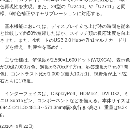
色再現性を実現。また、24型の「U2410」や「U2711」と同
様、6軸色補正やキャリブレーションに対応する。
基本機能においては、ディスプレイ立ち上げ時の時間を従来
と比較して約50%短縮したほか、スイッチ類の反応速度を向上
させた。また、4ポートのUSB 2.0 Hubや7in1マルチカードリ
ーダを備え、利便性を高めた。
主な仕様は、解像度が2,560×1,600ドット(WQXGA)、表示色
が10億7,000万色、輝度が370cd/平方m、応答速度が7ms(中間
色)、コントラスト比が1,000:1(最大10万:1)、視野角が上下/左
右ともに178度。
インターフェイスは、DisplayPort、HDMI×2、DVI-D×2、ミ
ニD-Sub15ピン、コンポーネントなどを備える。本体サイズは
694.5×211.3×481.3～571.3mm(幅×奥行き×高さ)、重量は9.3k
g。
(2010年 9月 22日)