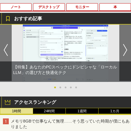
ノート
デスクトップ
モニター
本
BRUCE WAYNE feat. Flo Milli, ATL Jacob
【Amazon.co.jp限定】 い・ろ・は・す 2L P
薬屋のひとりごと 17巻 (デジタル版ビッグガ
[Explicit]
ET ラベルレス ×8本
ンガンコミックス)
おすすめ記事
￥250
￥1,001
￥770
VETESA正規店 新品 ノートパソコン セ
【マラソン限定30%OFF】中古 DELL O
DELL デル E2417H LED液晶モニター 2
ちいかわ なんか小さくてかわいいやつ 全
1
1
1
1
ール office付き windows11 マウスセッ
ptiPlex 3060 Micro D10U Core i5 8400
3.8インチワイド ブラック 1920×1080
巻(1-8)セット 全巻新品 蔦屋書店
ト PC 14型 Celeron N3350/J3355 メモ
T 第8世代CPU メモリ8GB SSD256GB
（フルHD） 16:9 IPSパネル LEDバック
BRUCE WAYNE feat. Flo Milli, ATL Jacob
by Amazon 天然水 ラベルレス 500ml ×24本
異世界居酒屋「のぶ」(22) (角川コミックス・
リ8GB/12GB SSD128GB/256GB/512G
Windows11Home 1年保証 レビュー特
ライト付 非光沢 ノングレア 液晶ディス
￥9,900
[Explicit]
富士山の天然水 バナジウム含有 水 ミネラル
エース)
B/1TB 安い 格安 ラップトップ
典：WPS Office Bランク パソコン デス
プレイ ディスプレイポート VGA【中
ウォーター ペットボトル 静岡県産 500ミリリ
クトップパソコン デル 中古パソコン 中
古】
ットル (Smart Basic)
古デスクトップパソコン PC
￥250
￥832
￥31,480
￥5,300
【特集】あなたのPCスペックにドンピシャな「ローカル
￥1,380
￥24,800
自分の思いを言葉にする こどもアウトプ
LLM」の選び方と快適化テク
2
ット図鑑 [ 樺沢 紫苑 ]
On My Road (Stadium ver.)
HUNTER×HUNTER モノクロ版 39 (ジャンプ
【エントリーでポイント10倍】 ノートパ
2
コミックスDIGITAL)
by Amazon 天然水ラベルレス 2L×9本
ソコン 中古 Bランク Win11 Pro カメラ i
送料無料！！【あきばお〜】モバイル モ
●
●
●
●
●
￥1,650
2
5 第10世代 dynabook G83/FU 8GBメモ
【★最大100%ポイント】HP EliteDesk
ニター 車載 オンダッシュ 7インチ IPS ポ
￥250
2
リ 256GB SSD 13.3インチ 軽量ノートパ
600/800 G2 SFF 第6世代 Corei7-6700
ータブル ディスプレイ HDMI【smtb-u】
￥572
￥1,117
アクセスランキング
ソコン Wi-Fi6 軽い B5 ダイナブックノー
メモリ8GB 高速新品 SSD256GB+HDD5
トパソコン windows11pro win11pro 初
00GB Windows11 DVDマルチドライブ
￥6,000
1時間
24時間
1週間
1カ月
期設定済 office付き 中古ノートPC
正規版Office付き Windows10 変更可 V
学研特別支援教材 WAVES ウェーヴス
3
GA DisplayPort HDMI 2画面同時出力可
『見る力』を育てるビジョン・アセスメ
On My Road (Stadium ver.)
スーパーの裏でヤニ吸うふたり 9巻 (デジタル
メモリ8GBで仕事なんて無理……そう思っていた時期が僕にもあ
能 中古パソコン デスクトップ
￥34,800
ント 株式会社 Gakken検査 テスト 数字
版ビッグガンガンコミックス)
by Amazon 炭酸水 ラベルレス 500ml ×24本
りました
形 書く 練習問題 ドリル トレーニング 学
強炭酸水 ペットボトル 500ミリリットル (Sm
【送料無料】TF: EIZO FlexScan EV245
￥250
3