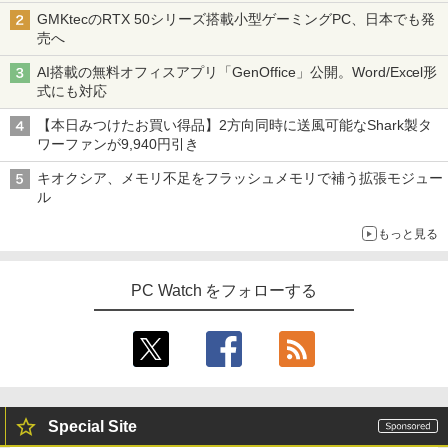
￥35,999
研
art Basic)
0 2019年製 超狭額ベゼル 23.8型ワイ
￥810
GMKtecのRTX 50シリーズ搭載小型ゲーミングPC、日本でも発
ド フルHD（1920x1080）IPSパネル ノ
売へ
￥19,800
【長期保証付】Xiaomi シャオミ REDMI
ングレア(非光沢)【3ケ月保証】
￥1,625
3
Pad 2 6+128GB ラベンダーパープル 11
AI搭載の無料オフィスアプリ「GenOffice」公開。Word/Excel形
型Androidタブレット 6GB/128GB/WiFi
Dell OptiPlex 7040 SFF 第6世代 Core i
￥7,980
3
BUGS LIFE
ONE PIECE モノクロ版 115 (ジャンプコミッ
式にも対応
VHU5864JP
7 メモリ16GB SSD 512GB Office付き H
クスDIGITAL)
コカ・コーラ やかんの麦茶 from 爽健美茶 ラ
DMI Windows11 デスクトップPC 中古
大人の科学マガジン あたらしい鳩時計
4
ベルレス 650mlPET×24本
￥250
【本日みつけたお買い得品】2方向同時に送風可能なShark製タ
パソコン
￥35,481
[ 大人の科学マガジン編集部 ]
￥594
ワーファンが9,940円引き
モバイルモニター 15.6インチ モバイルデ
￥1,653
4
￥35,800
￥10,780
ィスプレイ 1920*1080 ポータブルモニタ
キオクシア、メモリ不足をフラッシュメモリで補う拡張モジュー
ー IPS液晶パネル ブルーカット 自立スタ
ル
【展示品】 Lenovo ノートパソコン Ide
ンド VESA スピーカ内蔵 USBType-C ミ
4
apad Duet 560 Chromebook 13.3型 タ
ニHDMI Sw-itch/PS3/PS4/PS5/Xbox/PC
もっと見る
ッチパネル/ Snapdragon 7c Gen2/ メモ
【期間限定P15倍+最大10%OFFクーポ
4
リ 4GB/ eMMC 128GB/ Chrome OS/ Off
ン】 【3年保証】DELL デル OPTIPLEX
兵庫県政問題 運動篇 声をあげる市民 [
￥8,489
5
iceなし/ アビスブルー ストームグレー
3090 MICRO SSD256GB メモリ16GB C
ドンマッツ ]
ore i3 Windows 11 Pro 中古 アウトレッ
PC Watch をフォローする
ト 返品 送料無料 中古デスクトップパソ
￥34,800
￥2,200
コン 中古パソコン デスクトップパソコン
液晶ディスプレイ 23インチ ディスプレ
5
デスクトップ PC ミニPC OFFICE付き
イ フィリップス 液晶モニター パソコン
モニター ゲーミングモニター PCモニタ
￥49,500
【新品】Windows11 ノートパソコン off
ー 23.8 1920×1080 HDMI D-Sub ブラッ
5
ice付き 15.6インチワイド液晶 フルHD I
ク スピーカー：なし 24E2N2100/11
ntel Pentium GOLD 6500Y メモリ12GB
Special Site
新品SSD256GB USB3.0 HDMI 日本語配
￥11,480