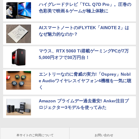
列キーボード【NC15】
「楽天ランキング1位」 デスクトップパ
5
ハイグレードテレビ「TCL Q7D Pro」。圧巻の
ソコン Windows11 Office付き パソコン
色彩美で映画＆ゲームが極上体験に
新品｜インテル 第14世代 Core i5-4590 i
￥39,800
5 i7-14700F｜ SSD 256GB～2TB｜メモ
リ 8～64GB DDR4/5｜ デスクトップPC
2年保証 激安 高性能 ゲーム 本体のみ PC
AIスマートノートのiFLYTEK「AINOTE 2」は
高スペッ 初期設定済み
なぜ魅力的なのか？
￥45,700
マウス、RTX 5060 Ti搭載ゲーミングPCが7万
5,000円オフで30万円台！
エントリーなのに脅威の実力!「Osprey」Nobl
e Audioワイヤレスイヤフォン4機種を一気に聴
く
Amazon プライムデー過去最安! Anker注目プ
ロジェクター3モデルを使ってみた
本サイトのご利用について
お問い合わせ