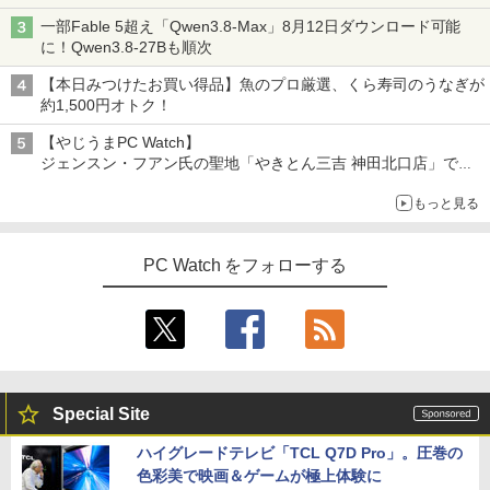
￥810
一部Fable 5超え「Qwen3.8-Max」8月12日ダウンロード可能
Xiaomi シャオミ REDMI Buds 8 Lite ワイヤ
[VETESA正規販売店]デスクトップパソ
￥2,009
3
に！Qwen3.8-27Bも順次
レスイヤホン Bluetooth 5.4 ノイズキャンセ
コン PC 一体型 新品 Windows11 27型 C
リング ANC 36時間再生
ore i7 第4世代 Office付き メモリ16GB
永遠の記憶 [ 東野 圭吾 ]
4
【本日みつけたお買い得品】魚のプロ厳選、くら寿司のうなぎが
SSD512GB 初期設定済 ホワイト ブラッ
約1,500円オトク！
￥2,980
ク
￥2,310
【やじうまPC Watch】
￥69,800
ジェンスン・フアン氏の聖地「やきとん三吉 神田北口店」で
「ご来店記念コース」を娘と堪能
もっと見る
～コース名を変更したのはNVIDIAに怒られたからではない
GMKtec GMK-K8 PLUS-32/1T-W11Pro
片田舎のおっさん、剣聖になる 11 〜
4
5
(8845HS)
ただの田舎の剣術師範だったのに、大成
PC Watch をフォローする
した弟子たちが俺を放ってくれない件〜
￥124,800
【電子書籍】[ 佐賀崎しげる ]
￥1,430
デスクトップPC Ryzen7 5700G メモリ1
5
6GB SSD1TB B550 グラボなし
Special Site
￥148,700
ハイグレードテレビ「TCL Q7D Pro」。圧巻の
色彩美で映画＆ゲームが極上体験に