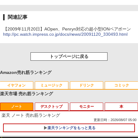
関連記事
【2009年11月20日】AOpen、Penryn対応の超小型IONベアボーン
http://pc.watch.impress.co.jp/docs/news/20091120_330493.html
トップページに戻る
Amazon売れ筋ランキング
イヤフォン
ミュージック
ドリンク
コミック
楽天市場 売れ筋ランキング
ノート
デスクトップ
モニター
本
Anker Soundcore P40i オフホワイト
BRUCE WAYNE feat. Flo Milli, ATL Jacob
【Amazon.co.jp限定】 い・ろ・は・す 2L P
薬屋のひとりごと 17巻 (デジタル版ビッグガ
[Explicit]
ET ラベルレス ×8本
ンガンコミックス)
楽天 ノート 売れ筋ランキング
￥7,990
更新日時：2026/08/07 05:00
￥250
￥1,112
￥770
楽天ランキングをもっと見る