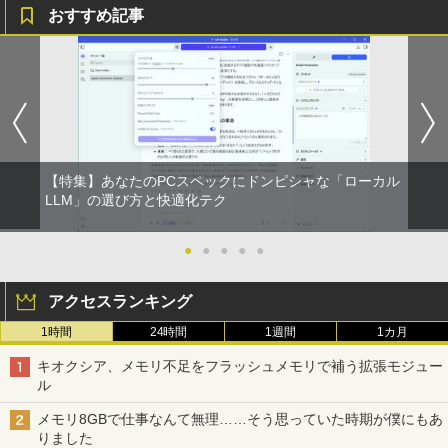
おすすめ記事
Anker Soundcore P31i ブラック
BRUCE WAYNE feat. Flo Milli, ATL Jacob
by Amazon 天然水 ラベルレス 500ml ×24本
異世界居酒屋「のぶ」(22) (角川コミックス・
[Explicit]
富士山の天然水 バナジウム含有 水 ミネラル
エース)
ポイント10倍 中古パソコン デスクトッ
【予約商品】2027年度カレンダー ミニミ
1
1
ウォーター ペットボトル 静岡県産 500ミリリ
￥5,990
プパソコン Windows 11【Office付】
ニ日めくり 米津祐介 C-1776-YZ グリー
ットル (Smart Basic)
￥250
￥832
【Windows 11 Pro 64Bit搭載】DELL O
ティングライフ 大人 かわいい インテリ
ptiplexシリーズ Core i5搭載/4G/新品SS
ア イラスト 令和9年 おしゃれ イラスト
￥1,380
D 120GB/DVD-ROM/送料無料【オプショ
ミニサイズ 手のひらサイズ
ン色々有】
Anker Soundcore Liberty 5 アプリコットピ
On My Road (Stadium ver.)
ONE PIECE モノクロ版 115 (ジャンプコミッ
￥2,200
ンク
クスDIGITAL)
by Amazon 炭酸水 ラベルレス 500ml ×24本
￥24,800
【特集】あなたのPCスペックにドンピシャな「ローカル
強炭酸水 ペットボトル 500ミリリットル (Sm
￥250
LLM」の選び方と快適化テク
art Basic)
￥-
￥594
ハヤブサ消防団 森へつづく道 【電子書
2
￥1,625
【エントリーでポイント100％還元のチ
籍】[ 池井戸潤 ]
●
●
●
●
●
2
ャンス】GMKtec ミニpc G3 Pro Intel C
【2026年アップグレード版】AOKIMI ワイヤ
On My Road (Stadium ver.)
HUNTER×HUNTER モノクロ版 39 (ジャンプ
ore i3 10110U 16GB DDR4 64GBまで増
￥2,200
レスイヤホン bluetooth イヤホン V12 小型
コミックスDIGITAL)
by Amazon 天然水ラベルレス 2L×9本
アクセスランキング
設 512GB SSD M.2 2242 最大8TB Wind
軽量 ブルートゥースHi-Fi 最大36時間再生 ぶ
￥250
ows11 Pro mini pc 4.1GHz WIFI6 BT5.
るーとゅーす コードレス ENCノイズキャン
1時間
24時間
￥572
1週間
1カ月
2 小型PC VESA対応 ミニパソコン 2画面
￥1,117
セリング 自動ペアリング Type-C充電 マイク
高性能 みにpc nucbox 省エネ デスクト
付き 防水 タッチ式音量調整 スポーツ/通勤/通
キオクシア、メモリ不足をフラッシュメモリで補う拡張モジュー
ップPC
送料無料【中古】ガラスの仮面 1〜49巻
3
学/WEB会議(ホワイト)
ル
までの全巻セット 花とゆめコミックス 美
BUGS LIFE
スーパーの裏でヤニ吸うふたり 9巻 (デジタル
￥66,248
内すずえ 白泉社（少女コミック）
￥1,964
メモリ8GBで仕事なんて無理……そう思っていた時期が僕にもあ
版ビッグガンガンコミックス)
コカ・コーラ やかんの麦茶 from 爽健美茶 ラ
りました
ベルレス 650mlPET×24本
￥250
￥7,838