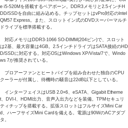
e i5-520Mを搭載するベアボーン。DDR3メモリと2.5インチH
DD/SSDを自由に組み込める。チップセットはvPro対応のIntel
QM57 Express。また、スロットイン式のDVDスーパーマルチ
ドライブを標準搭載する。
対応メモリはDDR3-1066 SO-DIMM(204ピン)で、スロット
は2基、最大容量は4GB。2.5インチドライブはSATA接続のHD
D/SSDに対応する。対応OSはWindows XP/Vista/7で、Windo
ws 7が推奨されている。
ブロアーファンとヒートパイプを組み合わせた独自のCPU
クーラーが付属し、待機時の騒音は22dB以下としている。
インターフェイスはUSB 2.0×6、eSATA、Gigabit Etherne
t、DVI-I、HDMI出力、音声入出力などを装備。TPMセキュリ
ティチップを搭載する。拡張スロットはフルサイズMini Car
d、ハーフサイズMini Cardを備える。電源は90WのACアダプ
タ。