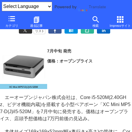
Powered by
Translate
AOpen、Core i5-520M搭載の小型ベアボーン
カテゴリ
過去記事
検索
Impressサイト
リスト
7月中旬 発売
価格：オープンプライス
XC Mini MP57-D(J)/i5-520M
エーオープンジャパン株式会社は、Core i5-520M(2.40GH
z、ビデオ機能内蔵)を搭載する小型ベアボーン「XC Mini MP5
7-D(J)/i5-520M」を7月中旬に発売する。価格はオープンプラ
イス、店頭予想価格は7万円前後の見込み。
本体サイズ169×169×52mm(幅×奥行き×高さ)の筐体に、Cor