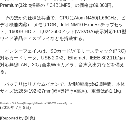
Premium(32bit)搭載の「C4B1MF5」の価格は89,800円。
そのほかの仕様は共通で、CPUにAtom N450(1.66GHz、ビ
デオ機能内蔵)、メモリ1GB、Intel NM10 Expressチップセッ
ト、160GB HDD、1,024×600ドット(WSVGA)表示対応10.1型
ワイド液晶ディスプレイなどを搭載する。
インターフェイスは、SDカード/メモリースティック(PRO)
対応カードリーダ、USB 2.0×2、Ethernet、IEEE 802.11b/g/n
対応無線LAN、30万画素Webカメラ、音声入出力などを備え
る。
バッテリはリチウムイオンで、駆動時間は約2.6時間。本体
サイズは265×192×27mm(幅×奥行き×高さ)、重量は約1.1kg。
Illustrations Dick Bruna (C) copyright Mercis bv,1953-2010 www.miffy.com
(2010年 7月 9日)
[Reported by 劉 尭]