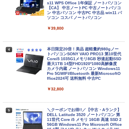
セリング 自動ペアリング Type-C充電 マイク
s11 WPS Office 1年保証 ノートパソコン
On My Road (Stadium ver.)
スーパーの裏でヤニ吸うふたり 9巻 (デジタル
付き 防水 タッチ式音量調整 スポーツ/通勤/通
【CA】 中古ノートPC 中古ノートパソコ
版ビッグガンガンコミックス)
【Amazon.co.jp限定】 伊藤園 磨かれて、澄
学/WEB会議 (コズミックオレンジ)
ン 中古パソコン 中古PC 中古品 win11 パ
みきった日本の水 2L 8本 ラベルレス [ ケース
￥250
ソコン コスパ ノートパソコン
] [ 水 ] [ ペットボトル ] [ 箱買い ] [ ストック
￥810
￥2,299
] [ 水分補給 ]
￥39,800
-
Xiaomi シャオミ REDMI Buds 8 Lite ワイヤ
レスイヤホン Bluetooth 5.4 ノイズキャンセ
本日限定20倍！美品 超軽量約980gノー
リング ANC 36時間再生
4
トパソコンSONY VAIO PRO13 第10世代
Corei5 1035G1メモリ8GB 秒速起動SSD
￥3,480
最大1TB 14型FHD1920*1080高解像度
カメラ内蔵 ノートパソコン Windows11
Pro 5GWIFI/Bluetooth 最新MicrosoftO
ffice2024可 送料無料 中古PC
￥32,800
＼クーポンでお得!!／【中古・Aランク】
5
DELL Latitude 3520 ノートパソコン 第
11世代 Core i5 メモリ 16GB 高速 SSD 2
56GB Windows11 Pro Microsoft Office