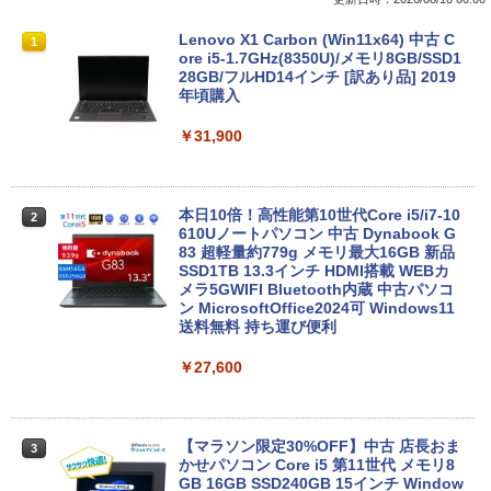
間再生 / コンパクト形状/持ち運びに便利 / IP5
ットル (Smart Basic)
￥250
￥770
5 防塵防水位規格/PSE技術基準適合】ネイビ
Lenovo X1 Carbon (Win11x64) 中古 C
1
ー
￥1,380
ore i5-1.7GHz(8350U)/メモリ8GB/SSD1
28GB/フルHD14インチ [訳あり品] 2019
￥9,990
BRUCE WAYNE feat. Flo Milli, ATL Jacob
ONE PIECE モノクロ版 115 (ジャンプコミッ
年頃購入
[Explicit]
クスDIGITAL)
【Amazon.co.jp限定】 い・ろ・は・す 2L P
ET ラベルレス ×8本
￥31,900
Anker Soundcore P31i ホワイト
￥250
￥594
￥1,112
￥5,990
本日10倍！高性能第10世代Core i5/i7-10
2
見知らぬ糸
異世界居酒屋「のぶ」(22) (角川コミックス・
610Uノートパソコン 中古 Dynabook G
エース)
by Amazon 天然水ラベルレス 2L×9本
83 超軽量約779g メモリ最大16GB 新品
SSD1TB 13.3インチ HDMI搭載 WEBカ
￥250
Anker Soundcore Liberty 5 パールホワイト
メラ5GWIFI Bluetooth内蔵 中古パソコ
￥832
￥1,117
ン MicrosoftOffice2024可 Windows11
送料無料 持ち運び便利
￥14,990
￥27,600
On My Road (Stadium ver.)
HUNTER×HUNTER モノクロ版 39 (ジャンプ
コミックスDIGITAL)
by Amazon 炭酸水 ラベルレス 500ml ×24本
強炭酸水 ペットボトル 500ミリリットル (Sm
￥250
art Basic)
【2026年アップグレード版】AOKIMI ワイヤ
￥572
レスイヤホン bluetooth イヤホン V12 小型
【マラソン限定30%OFF】中古 店長おま
3
軽量 ブルートゥースHi-Fi 最大36時間再生 ぶ
かせパソコン Core i5 第11世代 メモリ8
￥1,625
るーとゅーす コードレス ENCノイズキャン
GB 16GB SSD240GB 15インチ Window