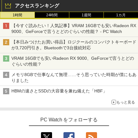
チディスプレイ 10点マルチタッチ対応
アクセスランキング
フルHD IPS 60Hz 6ms(GTG) 非光沢 700
￥18,800
g 超薄型 Adaptive-Sync HDR10 mini P
1時間
24時間
1週間
1カ月
M161QTA1bmiuux
BLUEPRINT THE RECORDS [ BLUEPRI
3
NT EDITORIAL TEAM ]
【今すぐ読みたい！人気記事】VRAM 16GBでも安いRadeon RX
￥17,999
中古パソコン | HP | ProDesk 400 G6 SF
3
9000、GeForceで言うとどのぐらいの性能？ - PC Watch
￥3,960
F | Windows11 | デスクトップ | 一年保
証 | 第9世代 | Core i5 9500 3.0(〜最大4.
【本日みつけたお買い得品】ロジクールのコンパクトキーボード
4)GHz | MEM:8GB | SSD:512GB(NVMe)
が3,720円引き。Bluetoothで3台接続対応
| DVDマルチ | 無線LAN:なし | Win11Pro
IOデータ ゲーミングモニター KH-GD2
3
64Bit | VGA追加モデル
51UH 240Hz＆フルHD対応 GigaCrysta
VRAM 16GBでも安いRadeon RX 9000、GeForceで言うとどの
［24.5型 / フルHD(1920×1080) / ワイド /
ポケモン 公式 ぜんこく 図鑑 1996～202
4
ぐらいの性能？
240Hz］ ブラック
6【14時迄の注文当日出荷】全国 ずかん
￥20,000
図鑑
メモリ8GBで仕事なんて無理……そう思っていた時期が僕にもあ
￥19,607
りました
￥2,750
R229-ZOTAC Mini PC ZBOX-MI666 1台
4
HBMの速さとSSDの大容量を兼ね備えた「HBF」
OS Windows 11搭載/Intel Core i7-1165
G7 2.80GHz/16GB 3200AAメモリ/256G
【ECサイト限定】 JAPANNEXT 15.6イ
4
もっと見る
B SSD/ACアダプタ付き★送料無料★
ンチ IPSパネル搭載 フルHD(1920x1080)
[新品]キングダム (1-79巻 最新刊) 全巻セ
5
【中古整備品】
解像度 モバイルモニター JN-MD-IPS156
ット
F2 miniHDMI USB-C 自立式キックスタ
PC Watch をフォローする
ンド搭載 特製ポーチ同梱 【2年保証】PC
￥24,980
￥56,870
モニター 液晶モニター パソコンモニター
ジャパンネクスト