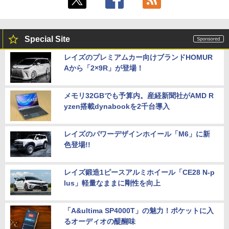
￥19,770
HP EliteDesk 800 G4 DM(Win11x64) 中
5
古 Core i5-2.1GHz(8500T)/メモリ8GB/S
SD256GB/超小型 [C:並品] 2019年頃購入
Special Site
公式ショップ amadana 15.6インチ モバ
￥25,300
5
イルモニター ポータブルディスプレイ 1
レイズのプレミアムカー向けブランドHOMUR
5.6-Inch IPS Full HD Portable Displa
Aから「2×9R」が登場！
y：DP10『極限まで削ぎ落した、美しい
形状と金属の質感』見せるモニター【ド
ット抜け保証1年付】
メモリ32GBでも予算内。産経新聞社がAMD R
￥19,800
yzen搭載dynabookを2千台導入
レイズのパワーデザインホイール「M6」に新
色登場!!
レイズ鍛造1ピースアルミホイール「CE28 N-p
lus」軽量なままに剛性を向上
「A&ultima SP4000T」の魅力！ポケットに入
るオーディオの醍醐味