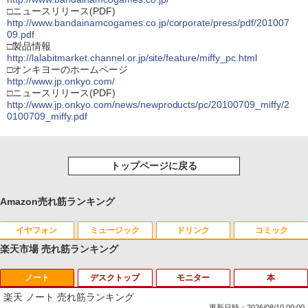
□ニュースリリース(PDF)
http://www.bandainamcogames.co.jp/corporate/press/pdf/201007
09.pdf
□製品情報
http://lalabitmarket.channel.or.jp/site/feature/miffy_pc.html
□オンキヨーのホームページ
http://www.jp.onkyo.com/
□ニュースリリース(PDF)
http://www.jp.onkyo.com/news/newproducts/pc/20100709_miffy/2
0100709_miffy.pdf
トップページに戻る
Amazon売れ筋ランキング
イヤフォン
ミュージック
ドリンク
コミック
楽天市場 売れ筋ランキング
ノート
デスクトップ
モニター
本
Anker Soundcore P42i (Bluetooth 6.1)【完
BRUCE WAYNE feat. Flo Milli, ATL Jacob
by Amazon 天然水 ラベルレス 500ml ×24本
薬屋のひとりごと 17巻 (デジタル版ビッグガ
全ワイヤレスイヤホン/ウルトラノイズキャン
[Explicit]
富士山の天然水 バナジウム含有 水 ミネラル
ンガンコミックス)
楽天 ノート 売れ筋ランキング
セリング 3.5 / マルチポイント接続 / 最大40時
ウォーター ペットボトル 静岡県産 500ミリリ
更新日時：2026/08/10 00:00