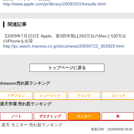
http://www.apple.com/pr/library/2009/10/19results.html
関連記事
【2009年7月22日】Apple、第3四半期は260万台のMacと520万台
のiPhoneを出荷
http://pc.watch.impress.co.jp/docs/news/20090722_303929.html
トップページに戻る
Amazon売れ筋ランキング
イヤフォン
ミュージック
ドリンク
コミック
楽天市場 売れ筋ランキング
ノート
デスクトップ
モニター
本
Anker Soundcore P40i オフホワイト
BRUCE WAYNE feat. Flo Milli, ATL Jacob
【Amazon.co.jp限定】 い・ろ・は・す 2L P
薬屋のひとりごと 17巻 (デジタル版ビッグガ
[Explicit]
ET ラベルレス ×8本
ンガンコミックス)
楽天 モニター 売れ筋ランキング
￥7,990
更新日時：2026/08/08 09:00
￥250
￥1,112
￥770