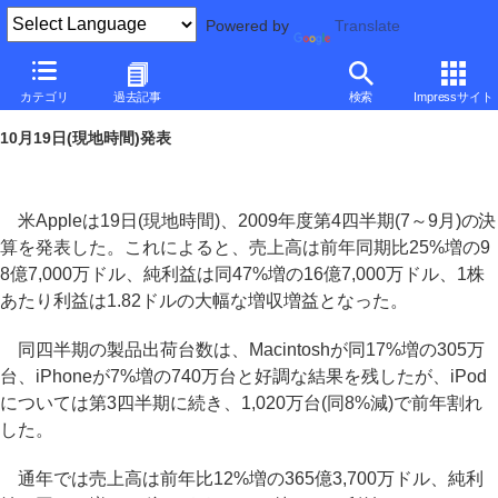
Powered by
Translate
Apple、2009年第4四半期も堅調な業績
カテゴリ
過去記事
検索
Impressサイト
～ただし、iPodは出荷減
10月19日(現地時間)発表
米Appleは19日(現地時間)、2009年度第4四半期(7～9月)の決
算を発表した。これによると、売上高は前年同期比25%増の9
8億7,000万ドル、純利益は同47%増の16億7,000万ドル、1株
あたり利益は1.82ドルの大幅な増収増益となった。
同四半期の製品出荷台数は、Macintoshが同17%増の305万
台、iPhoneが7%増の740万台と好調な結果を残したが、iPod
については第3四半期に続き、1,020万台(同8%減)で前年割れ
した。
通年では売上高は前年比12%増の365億3,700万ドル、純利