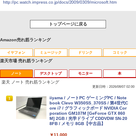
http://pc.watch.impress.co.jp/docs/2009/0309/microsoft.htm
トップページに戻る
Amazon売れ筋ランキング
イヤフォン
ミュージック
ドリンク
コミック
楽天市場 売れ筋ランキング
ノート
デスクトップ
モニター
本
Anker Soundcore P40i オフホワイト
BRUCE WAYNE feat. Flo Milli, ATL Jacob
【Amazon.co.jp限定】 い・ろ・は・す 2L P
薬屋のひとりごと 17巻 (デジタル版ビッグガ
[Explicit]
ET ラベルレス ×8本
ンガンコミックス)
楽天 ノート 売れ筋ランキング
￥7,990
更新日時：2026/08/07 02:00
￥250
￥1,112
￥770
iiyama / ノートPC ゲーミングPC / Note
1
book Clevo W350SS_370SS / 第4世代C
ore i7 / グラフィックボード NVIDIA Cor
Anker Soundcore P31i ブラック
BRUCE WAYNE feat. Flo Milli, ATL Jacob
by Amazon 天然水 ラベルレス 500ml ×24本
異世界居酒屋「のぶ」(22) (角川コミックス・
poration GM107M [GeForce GTX 860
[Explicit]
富士山の天然水 バナジウム含有 水 ミネラル
エース)
M] 2GB / 光学ドライブ CDDVDW SN-20
ウォーター ペットボトル 静岡県産 500ミリリ
8FB / メモリ 8GB【中古品】
￥5,990
ットル (Smart Basic)
￥250
￥832
￥11,000