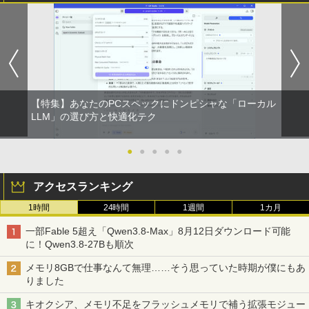
ポイント10倍 中古パソコン デスクトッ
＼500円OFFクーポンあり！／ モバイル
はなコミ！ ～となりにアイドル～ [ 大
1
1
1
プパソコン Windows 11【Office付】
モニター 15.6インチ 1080PフルHD ディ
場 花菜 ]
【Windows 11 Pro 64Bit搭載】DELL O
スプレイ VESA対応 コスパ デュアルモニ
ptiplexシリーズ Core i5搭載/4G/新品SS
ター サブモニター ゲーミングモニター
￥1,760
D 120GB/DVD-ROM/送料無料【オプショ
ポータブルモニター 外付けモニター リモ
ン色々有】
ートワーク IPS mini pc ミニPC 多デバ
イス対応 ブラック
￥24,800
【特集】あなたのPCスペックにドンピシャな「ローカル
￥9,480
捕食 欲望をカネに変えるトクリュウ型
LLM」の選び方と快適化テク
2
犯罪集団「ナチュラル」の闇 [ 清水 將裕
]
【エントリーでポイント100％還元のチ
●
●
●
●
●
2
ャンス】GMKtec ミニpc G3 Pro Intel C
モニター 23.8インチ 1920×1080 FHD解
￥1,870
2
ore i3 10110U 16GB DDR4 64GBまで増
像度 100Hzリフレッシュレート PCモニ
アクセスランキング
設 512GB SSD M.2 2242 最大8TB Wind
ター 薄型 サブモニター 在宅勤務 VESA
ows11 Pro mini pc 4.1GHz WIFI6 BT5.
対応 HDMI VGA パソコンモニター チル
1時間
24時間
1週間
1カ月
2 小型PC VESA対応 ミニパソコン 2画面
トpc/switch/ps4/ps5/xbox
異世界魔王と召喚少女の奴隷魔術（30）
3
高性能 みにpc nucbox 省エネ デスクト
【電子書籍】[ 福田直叶 ]
一部Fable 5超え「Qwen3.8-Max」8月12日ダウンロード可能
ップPC
￥11,980
に！Qwen3.8-27Bも順次
￥792
￥66,248
メモリ8GBで仕事なんて無理……そう思っていた時期が僕にもあ
りました
【タッチ式選べる 携帯式】モバイルモニ
3
ター 14インチ フルHD IPSパネル 非光沢
キオクシア、メモリ不足をフラッシュメモリで補う拡張モジュー
[VETESA正規販売店]デスクトップパソ
タッチ式/非タッチ式選択可能 Type-C対