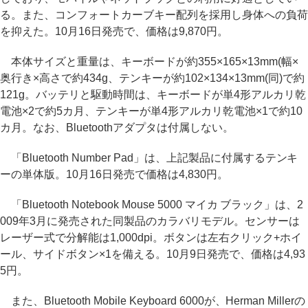
る。また、コンフォートカーブキー配列を採用し身体への負荷
を抑えた。10月16日発売で、価格は9,870円。
本体サイズと重量は、キーボードが約355×165×13mm(幅×
奥行き×高さで約434g、テンキーが約102×134×13mm(同)で約
121g。バッテリと駆動時間は、キーボードが単4形アルカリ乾
電池×2で約5カ月、テンキーが単4形アルカリ乾電池×1で約10
カ月。なお、Bluetoothアダプタは付属しない。
「Bluetooth Number Pad」は、上記製品に付属するテンキ
ーの単体版。10月16日発売で価格は4,830円。
「Bluetooth Notebook Mouse 5000 マイカ ブラック」は、2
009年3月に発売された同製品のカラバリモデル。センサーは
レーザー式で分解能は1,000dpi。ボタンは左右クリック+ホイ
ール、サイドボタン×1を備える。10月9日発売で、価格は4,93
5円。
また、Bluetooth Mobile Keyboard 6000が、Herman Millerの