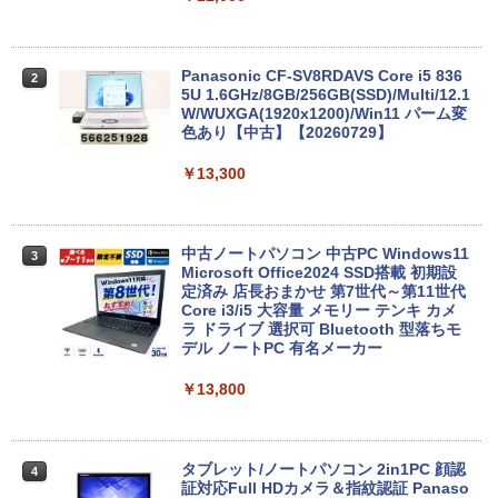
￥1,380
Anker Soundcore Liberty 5 アプリコットピ
On My Road (Stadium ver.)
ONE PIECE モノクロ版 115 (ジャンプコミッ
ンク
クスDIGITAL)
by Amazon 炭酸水 ラベルレス 500ml ×24本
Panasonic CF-SV8RDAVS Core i5 836
2
強炭酸水 ペットボトル 500ミリリットル (Sm
5U 1.6GHz/8GB/256GB(SSD)/Multi/12.1
￥250
art Basic)
W/WUXGA(1920x1200)/Win11 パーム変
￥-
￥594
色あり【中古】【20260729】
￥1,625
￥13,300
【2026年アップグレード版】AOKIMI ワイヤ
On My Road (Stadium ver.)
HUNTER×HUNTER モノクロ版 39 (ジャンプ
レスイヤホン bluetooth イヤホン V12 小型
コミックスDIGITAL)
by Amazon 天然水ラベルレス 2L×9本
軽量 ブルートゥースHi-Fi 最大36時間再生 ぶ
￥250
るーとゅーす コードレス ENCノイズキャン
中古ノートパソコン 中古PC Windows11
￥572
3
￥1,117
セリング 自動ペアリング Type-C充電 マイク
Microsoft Office2024 SSD搭載 初期設
付き 防水 タッチ式音量調整 スポーツ/通勤/通
定済み 店長おまかせ 第7世代～第11世代
学/WEB会議(ホワイト)
Core i3/i5 大容量 メモリー テンキ カメ
ラ ドライブ 選択可 Bluetooth 型落ちモ
BUGS LIFE
スーパーの裏でヤニ吸うふたり 9巻 (デジタル
デル ノートPC 有名メーカー
￥1,964
版ビッグガンガンコミックス)
コカ・コーラ やかんの麦茶 from 爽健美茶 ラ
ベルレス 650mlPET×24本
￥250
￥13,800
￥810
Xiaomi シャオミ REDMI Buds 8 Lite ワイヤ
￥2,009
レスイヤホン Bluetooth 5.4 ノイズキャンセ
リング ANC 36時間再生
タブレット/ノートパソコン 2in1PC 顔認
4
証対応Full HDカメラ＆指紋認証 Panaso
￥2,980