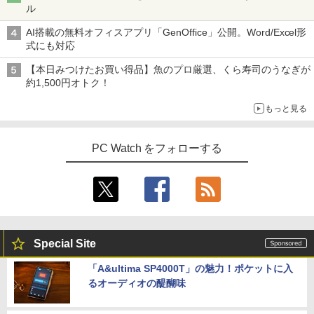
追放された転生王子、『自動製作』スキ
3
4
ル
コン PC 一体型 新品 Windows11 27型 C
応 HDMI VESA対応 モニター 持ち運び
ルで領地を爆速で開拓し最強の村を作っ
ore i7 第4世代 Office付き メモリ16GB
サブディスプレイ デュアルモニター テレ
てしまう〜最強クラフトスキルで始め
AI搭載の無料オフィスアプリ「GenOffice」公開。Word/Excel形
SSD512GB 初期設定済 ホワイト ブラッ
ワーク ミニPC対応 EVICIV
る、楽々領地開拓スローライフ〜（8）
式にも対応
ク
【電子書籍】[ 熊乃げん骨 ]
￥11,999
【本日みつけたお買い得品】魚のプロ厳選、くら寿司のうなぎが
￥69,800
￥792
約1,500円オトク！
もっと見る
Acer 27インチ フルHD 144Hz 1ms(VR
4
GMKtec GMK-K8 PLUS-32/1T-W11Pro
B) IPS 非光沢 sRGB 99% AMD FreeSyn
異世界ウォーキング（14） 【電子書籍】
4
5
(8845HS)
c ブラックブースト VRB対応 ブルーライ
[ あるくひと ]
ト低減 HDMI 1.4 DisplayPort v1.2 スピ
PC Watch をフォローする
ーカー・ヘッドホン端子 Acer Display
￥124,800
￥792
Widget 6軸カラー調整 VESAマウント対
応 Nitro ゲーミングモニター QG271P6b
mipx
￥16,600
デスクトップPC Ryzen7 5700G メモリ1
5
6GB SSD1TB B550 グラボなし
Special Site
￥148,700
「A&ultima SP4000T」の魅力！ポケットに入
5年間フル保証ディスプレイ 243B9/11 [2
5
るオーディオの醍醐味
3.8型ワイド液晶ディスプレイ 5年フル保
証(USB-C)]