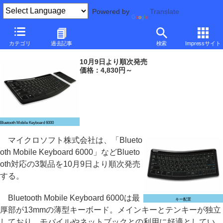
Powered by
Translate
マイクロソフト、Bluetooth接続のキーボード/マウス/テンキー
カテゴリ
過去記事
検索
Impressサイト
～アーロンチェアとのコラボ企画も
10月9日より順次発売
価格：4,830円～
Bluetooth Mobile Keyboard 6000
マイクロソフト株式会社は、「Blueto
oth Mobile Keyboard 6000」などBlueto
oth対応の3製品を10月9日より順次発売
する。
Bluetooth Mobile Keyboard 6000は最
キー配置
厚部が13mmの薄型キーボード。メインキーとテンキーが独立
しており、モバイルやネットブックとの利用に好適としてい