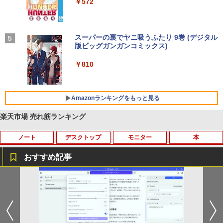
るーとゅーす コードレス ENCノイズキャン
art Basic)
￥572
セリング 自動ペアリング Type-C充電 マイク
付き 防水 タッチ式音量調整 スポーツ/通勤/通
￥1,625
学/WEB会議 6.0(オフホワイト)
BUGS LIFE
スーパーの裏でヤニ吸うふたり 9巻 (デジタル
￥2,599
版ビッグガンガンコミックス)
コカ・コーラ やかんの麦茶 from 爽健美茶 ラ
ベルレス 650mlPET×24本
￥250
￥810
Xiaomi シャオミ REDMI Buds 8 Lite ワイヤ
￥2,009
レスイヤホン Bluetooth 5.4 ノイズキャンセ
リング ANC 36時間再生
Amazonランキングをもっと見る
￥3,480
楽天市場 売れ筋ランキング
ノート
デスクトップ
モニター
本
おすすめ記事
数学 大学入試問題解答集 2026 国公立大
1
編
￥5,665