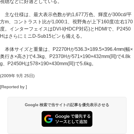
視聴などに好適としている。
主な仕様は、最大表示色数が約1,677万色、輝度が300cd/平
方m、コントラスト比が1,000:1、視野角が上下160度/左右170
度。インターフェイスはDVI-I(HDCP対応)とHDMIで、P2450
HはさらにミニD-Sub15ピンも備える。
本体サイズと重量は、P2270Hが536.3×189.5×396.4mm(幅×
奥行き×高さ)で4.3kg、P2370Hが571×190×432mm(同)で4.8k
g、P2450Hは578×190×430mm(同)で5.6kg。
(2009年 9月 25日)
[Reported by ]
Google 検索で当サイトの記事を優先表示させる