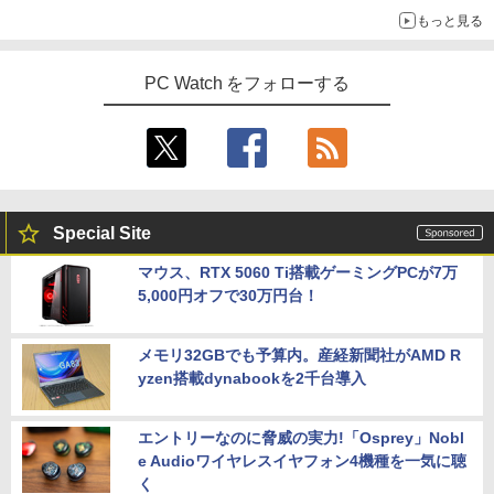
もっと見る
ふかふかダンジョン攻略記〜俺の異世界
5
PC Watch をフォローする
転生冒険譚〜/ 20 【電子書籍】[ KAKER
U ]
￥792
Special Site
マウス、RTX 5060 Ti搭載ゲーミングPCが7万
5,000円オフで30万円台！
メモリ32GBでも予算内。産経新聞社がAMD R
yzen搭載dynabookを2千台導入
エントリーなのに脅威の実力!「Osprey」Nobl
e Audioワイヤレスイヤフォン4機種を一気に聴
く