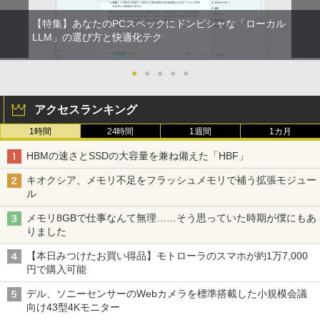
【特集】あなたのPCスペックにドンピシャな「ローカル
町人Aは悪役令嬢をどうしても救いた
LLM」の選び方と快適化テク
2
い〜どぶと空と氷の姫君〜 10【電子書
店共通特典イラスト付】 【電子書籍】[
目黒三吉 ]
●
●
●
●
●
￥726
アクセスランキング
1時間
24時間
1週間
1カ月
辺境の貧乏伯爵に嫁ぐことになったので
3
HBMの速さとSSDの大容量を兼ね備えた「HBF」
領地改革に励みます〜the letter from Bo
ule〜 5【電子書店共通特典イラスト
キオクシア、メモリ不足をフラッシュメモリで補う拡張モジュー
付】 【電子書籍】[ 深山じお ]
ル
￥726
メモリ8GBで仕事なんて無理……そう思っていた時期が僕にもあ
りました
【本日みつけたお買い得品】モトローラのスマホが約1万7,000
楽譜 吹奏楽J−POP 好きすぎて滅！〔Gra
4
円で購入可能
de 3〕／M！LK【沖縄・離島以外送料無
料】
デル、ソニーセンサーのWebカメラを標準搭載した小規模会議
向け43型4Kモニター
￥5,940