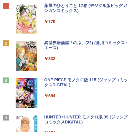
Anker Soundcore P40i オフホワイト
BRUCE WAYNE feat. Flo Milli, ATL Jacob
【Amazon.co.jp限定】 い・ろ・は・す 2L P
薬屋のひとりごと 17巻 (デジタル版ビッグガ
[Explicit]
ET ラベルレス ×8本
ンガンコミックス)
￥7,990
￥250
￥1,112
￥770
Anker Soundcore P31i ホワイト
BRUCE WAYNE feat. Flo Milli, ATL Jacob
by Amazon 天然水 ラベルレス 500ml ×24本
異世界居酒屋「のぶ」(22) (角川コミックス・
[Explicit]
富士山の天然水 バナジウム含有 水 ミネラル
エース)
ウォーター ペットボトル 静岡県産 500ミリリ
￥5,990
ットル (Smart Basic)
￥250
￥832
￥1,380
Anker Soundcore Liberty 5 ミッドナイトブ
On My Road (Stadium ver.)
ONE PIECE モノクロ版 115 (ジャンプコミッ
ラック
クスDIGITAL)
by Amazon 天然水ラベルレス 2L×9本
￥250
￥14,990
￥594
￥1,117
【2026年アップグレード版】AOKIMI ワイヤ
On My Road (Stadium ver.)
HUNTER×HUNTER モノクロ版 39 (ジャンプ
レスイヤホン bluetooth イヤホン V12 小型
コミックスDIGITAL)
by Amazon 炭酸水 ラベルレス 500ml ×24本
軽量 ブルートゥースHi-Fi 最大36時間再生 ぶ
強炭酸水 ペットボトル 500ミリリットル (Sm
￥250