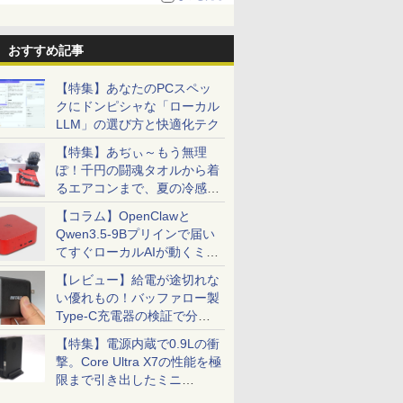
る。復活記念で2026年末まで500円
おすすめ記事
【特集】あなたのPCスペッ
クにドンピシャな「ローカル
LLM」の選び方と快適化テク
【特集】あぢぃ～もう無理
ぽ！千円の闘魂タオルから着
るエアコンまで、夏の冷感グ
ッズ一挙紹介
【コラム】OpenClawと
Qwen3.5-9Bプリインで届い
てすぐローカルAIが動くミニ
PC「SER9 Pro」
【レビュー】給電が途切れな
い優れもの！バッファロー製
Type-C充電器の検証で分か
ったこと
【特集】電源内蔵で0.9Lの衝
撃。Core Ultra X7の性能を極
限まで引き出したミニ
PC「GPD BOX」