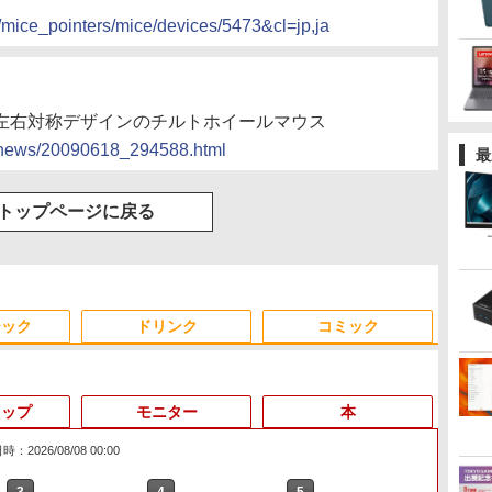
m/mice_pointers/mice/devices/5473&cl=jp,ja
ル、左右対称デザインのチルトホイールマウス
cs/news/20090618_294588.html
最
トップページに戻る
ジック
ドリンク
コミック
トップ
モニター
本
：2026/08/08 00:00