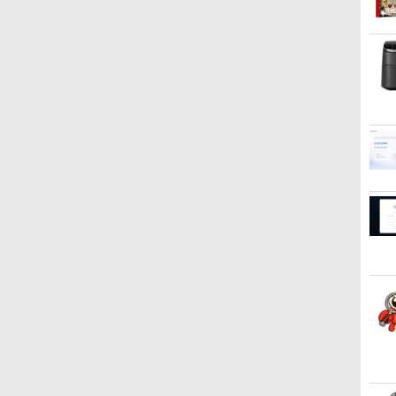
11 Ho
100％還元のチャンス】
ーポン 8/4 20:00-8/11
年をおいしくすこやかに
HP 400 G6 SF 9世代
短即日発送】【新品】モ
（全10巻セット）
き】ミニpc ゲーミング
ディスプレイ Pro 24 純正
テ魔族ばかりだけど、ホ
LCD-A
with Z
ス
GMKtec M8 ミニ
01:59】Xiaomi Monitor
過ごす養生手帳2027 （イ
Core i5 9500 メモリ8GB
ニター 21.5インチモニタ
AMD Ryzen5 7430U ミニ
モニター VESA 対応 リフ
ワイトな職場です〜 6巻
モニター 
￥308,3
￥8,800
￥4,950
レ
PC【AMD Ryzen 5 PRO
A24i 2026 ディスプレイ
ンプレス手帳2027） [ 久
16GB 32GB 新品
ー ディスプレイ PCモニ
pc 新版小型ゲーミング
レッシュレート 100Hz
【電子書籍】[ ワイエム
ワイド液
￥78,248
￥12,580
￥3,080
￥36,740
￥12,800
￥79,980
￥13,999
￥792
￥14,43
6650H 16GB 512GB】
1080P 23.8インチ 144Hz
保奈穂実 ]
M.2SSD256GB 512GB
ター ASUS 液晶ディスプ
pc 最大4.3GHz 6C12T
HDMI DisplayPort VGA
系 ]
用 ブラ
/
レ
4.5GHz 6コア 12スレッド
リフレッシュレート
office付き デスクトップ
レイ VP229HFZ 22型
DDR4 16GB 512GB SSD
モニター 液晶 液晶モニタ
を
OCuLink Windows11
sRGB99% 1670万色
パソコン 中古パソコン
1920×1080 応答速度1ms
ミニpc mini pc
ー 液晶ディスプレイ フル
Pro LPDDR5 6400MT/s
300nits ΔE＜1 低ブルー
PC Windows11 pro
リフレッシュレート
4K@60Hz 3画面同時出力
HD IPS デル E2425HM
16T増設 3画面
ライト 大画面 TÜV認証
Win11 3画面 PC 800 600
100Hz IPSパネル 液晶モ
小型pc 静音 高速 WiFi 6
23.8インチ パソコンモニ
2.5GbpsLAN
目にやさしい 調整可能な
G5 G4 モニタ セット オ
ニター 5年保証付き 動画
BT5.2
ター 新品
Bluetooth5.2 WiFi HDMI
スタンド VESA
フィス 2024 搭載 選択可
閲覧 仕事 在宅 楽天ラン
USB3.2×6/HDMI2.0/Type-
省エネ ゲーミングpc み
8世代 10世代 DELL
キング4冠
C Win11Pro
にpc minipc 8K コンパク
1311a
ト