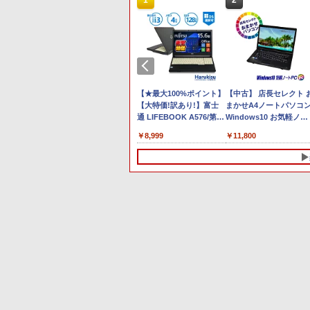
10
1
2
Anker Soundcore P40i
BRUCE WAYNE feat.
【Amazon.co.jp限定】
薬屋のひとりごと 17巻
Anker Soundcore P31i
BRUCE WAYNE feat.
by Amazon 天然水 ラ
異世界居酒屋「のぶ」
オフホワイト
Flo Milli, ATL Jacob
い・ろ・は・す 2L PET
(デジタル版ビッグガン
ホワイト
Flo Milli, ATL Jacob
ベルレス 500ml ×24本
(22) (角川コミックス・
[Explicit]
ラベルレス ×8本
ガンコミックス)
[Explicit]
富士山の天然水 バナジ
エース)
￥7,990
￥5,990
ウム含有 水 ミネラルウ
￥250
￥1,112
￥770
￥250
￥1,380
￥832
ォーター ペットボトル
ソコン
【全品最大2500円OFFク
【★最大100%ポイント】
静岡県産 500ミリリッ
【中古】 店長セレクト 
Pad T14
ーポン】【Webカメラ内
【大特価!訳あり!】富士
トル (Smart Basic)
まかせA4ノートパソコ
i5
蔵】 Panasonic Let's
通 LIFEBOOK A576/第6
Windows10 お気軽ノー
 Office
note CF-LX6 無線マウス
世代 Core i3/メモ
トPC SSD120GB以上 メ
￥34,999
￥8,999
￥11,800
リ16GB
パソコンバッグ PCスタ
リ:4GB/SSD:128GB/15.6
モリ4GB Celeron搭載 
TB選択可
ンド 高性能 第7世代
型液晶/USB
晶15インチ 中古ノート
バイル ビジ
Core i5 メモリ8GB
3.0/VGA/HDMI/DVD/Office/
ソコン DVDドライブ(内
 学生向け
SSD512GB 14インチ フ
中古パソコン ノートパソ
蔵or外付) WPS Office付
ルHD Office付き
コン Windows11
き 中古パソコン
Windows11 HDMI
Windows10
10
10
1
1
1
2
2
2
USB3.0 DVD 中古PC 中
古ノートパソコン中古ノ
ートパソコン
AVIE Direct DT Windows
保証】 モ
金や投資で
KOORUI｜クールイ ゲー
DIME (ダイム) 2026年 11
【期間限定10％OFF】
DELL デル E2318H LED
ブラッククローバー 38
DELL/デル OPTIPLEX
【期間限定10%OFFクー
キングダム 80 （ヤング