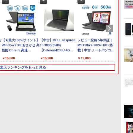
3
4
5
6
Anker Soundcore
On My Road (Stadium
by Amazon 天然水ラベ
ONE PIECE モノクロ版
【2026年アップグレー
On My Road (Stadium
by Amazon 炭酸水 ラ
HUNTER×HUNTER モ
Xiaomi シャオミ REDMI
BUGS LIFE
コカ・コーラ やかんの麦
スーパーの裏でヤニ吸う
Liberty 5 ミッドナイト
ver.)
ルレス 2L×9本
115 (ジャンプコミック
ド版】AOKIMI ワイヤ
ver.)
ベルレス 500ml ×24本
ノクロ版 39 (ジャンプ
Buds 8 Lite ワイヤレス
茶 from 爽健美茶 ラベル
ふたり 9巻 (デジタル版ビ
￥250
ブラック
スDIGITAL)
レスイヤホン
強炭酸水 ペットボトル
コミックスDIGITAL)
イヤホン Bluetooth 5.4
レス 650mlPET×24本
ッグガンガンコミックス)
￥250
￥1,117
￥250
bluetooth イヤホン
500ミリリットル
ノイズキャンセリング
￥14,990
￥594
￥2,599
￥1,625
￥572
￥3,480
￥2,009
￥810
V12 小型軽量 ブルート
(Smart Basic)
ANC 36時間再生
お
【★最大100%ポイント】
ゥースHi-Fi 最大36時間
【中古】DELL Inspiron
レビュー投稿 5年保証｜
【マラ
ン
Windows XP おまかせ 高
再生 ぶるーとゅーす コ
15 3000(3580)
MS Office 2024 H&B 搭
ポイン
性能 Core i5 高速
ードレス ENCノイズキ
【Celeron4205U 4G
載｜中古 ノートパソコン
パソコン 
SSD128GB メモリ4GB
ャンセリング 自動ペア
1T(HDD) WiFi
Windows11 Office付｜
i5 メモ
￥15,800
￥15,980
￥19,800
￥29,98
液
15.6インチ 大画面 DVDド
リング Type-C充電 マ
15LCD(1366x768)】【千
スペック Core i5 第7世代
SSD25
パ
ライブ 無線LAN 新品マウ
イク付き 防水 タッチ式
葉】保証期間1ヶ月【ラン
メモリ 8GB 大容量 HDD
ルHD 
楽天ランキングをもっと見る
ス付き Office追加可 中古
音量調整 スポーツ/通
クA】
500GB テンキー DVDド
メラ 無線
PC ノートパソコン 安心
勤/通学/WEB会議
ライブ搭載 CD DVD 再生
Blueto
保証
6.0(オフホワイト)
可｜中古パソコン 中古ノ
東芝 dyn
ートパソコン 中古PC オ
初期設定
6
3
3
3
4
4
4
5
5
5
6
6
フィス搭載
日保証 
【P10倍
ジ
【エントリーでポイント
【楽天1位!1,600円OFFク
【いたわりセット付き】1
【ポイント10倍】美品
＼メーカー5年保証／【最
コミック版はだしのゲン
【正規永久版Office付
液晶モニター 23.8型 Dell
魔王城の料理番 〜コワモ
アイ・
MAZZEL