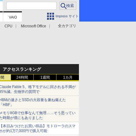
Impress サイト
全カテゴリ
CPU
Microsoft Office
アクセスランキング
時間
24時間
1週間
1カ月
Claude Fable 5、格下モデルに回される不満が
85%減。生物学の質問で
HBMの速さとSSDの大容量を兼ね備えた
「HBF」
メモリ8GBで仕事なんて無理……そう思ってい
た時期が僕にもありました
【本日みつけたお買い得品】モトローラのスマ
ホが約1万7,000円で購入可能