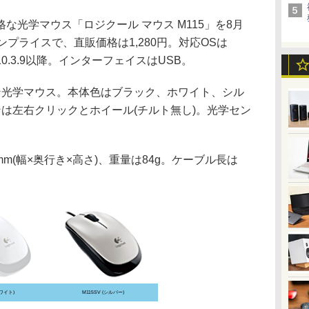
な光学マウス「ロジクール マウス M115」を8月
プライスで、直販価格は1,280円。対応OSは
OS X 10.3.9以降。インターフェイスはUSB。
光学マウス。本体色はブラック、ホワイト、シル
は左右クリックとホイール(チルト無し)。光学セン
.7mm(幅×奥行き×高さ)、重量は84g。ケーブル長は
ホワイト)
M115SV (シルバー)