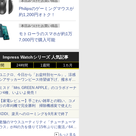
本日みつけたお買い得品
Philipsのゲーミングマウスが
約1,200円オトク！
本日みつけたお買い得品
モトローラのスマホが約1万
7,000円で購入可能
Impress Watchシリーズ 人気記事
時間
24時間
1週間
1カ月
ユニクロ、今日から「お盆特別セール」。涼感
シアサッカーワンピース待望値下げ、撥水ギア
ショーツは1990円に
ミスド「Mrs. GREEN APPLE」のコラボドーナ
ツ4種、いよいよ発売！
【家電レビュー】手ごわい雑草との戦い、コメ
リの草刈機で完全勝利 掃除機感覚で使えた
KDDI、楽天へのローミングを9月末で終了
老舗のマウスユーティリティ「チューチューマ
ウス」がAIの力を借りて15年ぶりに復活／64bit
化、Windows 10/11、「Chrome」も走り回
もっと見る