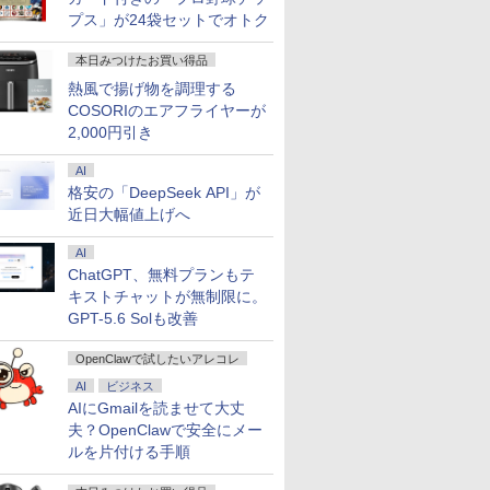
me Core Ultra 9-285 メモリ 64GB 可能 SSD 1TB 可能 1年保証 送料無料 【NortonP】
241DBX PC用LCD
EAL [ MAZZEL ]
獲得】黒/白 モニター
宇宙兄弟（46）特装版
ント最大31.5%還元！】
ブック 改訂第10版 日本
ニター 27インチ フル
消えない「お金の不
プス」が24袋セットでオトク
23.8型 フルHD
21.5 / 23.8 / 24.5 / 27型
（講談社キャラクターズ
モニター 27インチ 液晶デ
糖尿病学会専門医取得の
高画質 100Hz VA 
を最新科学で解決 幸
00
晶 ADSパネル採
240Hz/200Hz
A） [ 小山 宙哉 ]
ィスプレイ
ための研修必携ガイド [
レア 非光沢 スピー
学・行動経済学・心
0
￥11,999
￥2,139
￥16,979
￥9,680
￥19,490
￥1,760
本日みつけたお買い得品
ック【5年保証】
/180Hz/165Hz/100Hz ゲ
WQHD(2560×1440)
日本糖尿病学会 ]
蔵 3年保証 ディスプ
が突き止めた「正し
ーミングモニター 1ms応
144Hz VAパネル ブルー
パソコンモニター P
金との向き合い方」 [
熱風で揚げ物を調理する
答 pcモニター パソコン
ライト軽減 FreeSync &
ニター フルハイビジ
井かすみ ]
COSORIのエアフライヤーが
モニター 非光沢 スピーカ
G-Sync サポート オフィ
液晶モニター DT-JF 
2,000円引き
ー内蔵
ス＆カジュアルゲーミン
心延長保証対象 [安
HDR/Freesync/VESA
グ対応 129%sRGB 高色
長保証対象]
AI
cocopar HG-238
域対応 KTC H27T27S
格安の「DeepSeek API」が
近日大幅値上げへ
AI
ChatGPT、無料プランもテ
キストチャットが無制限に。
GPT-5.6 Solも改善
OpenClawで試したいアレコレ
AI
ビジネス
AIにGmailを読ませて大丈
夫？OpenClawで安全にメー
ルを片付ける手順