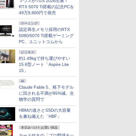
7
8
9
マウスがTGS 2026出展！
RTX 5070 Ti搭載の記念PCを
49万9,800円で発売
ゲーミング
認定再生メモリ採用のRTX
5080/5070 Ti搭載ゲーミング
PC、ユニットコムから
ソンセール期間中
【楽天1位常連】【新品】
【大特価】中古
中古ノートパソコン
ト5倍】中古ノート
2026年最新モデル ノート
Panasonic Let's note
Lenovo ThinkPad T
第11世代 Core
パソコン パソコン JIS 日
CF-LV1 CF-LV1UDLAS
第10世代 Core i5
ビジネス
リ16GB M.2
本語キーボード 第14世代
Core i5 1145G7 第11世代
Windows11 Pro Off
約1.49kgで持ち運びやすい
0
￥33,680
￥34,800
￥34,980
6GB 13.3インチ フ
CPU搭載 Windows11 第
CPU メモリ16GB
2024付き メモリ16G
15.6型ノート「Aspire Lite
ノングレア Webカ
13世代CPU搭載 14.1/15.6
SSD256GB 14インチ フ
SSD512GB/1TB選
15」
LAN Wi-Fi
インチワイド液晶 フル
ルHD Windows11 Home
14型 軽量 モバイル 
oth Windows11
HD cpu
1年保証 Bランク ノート
ネス 在宅勤務 学生
AI
abook G83/HS
N95/N5095/N3450 メモリ
パソコン【CA】 レッツ
Claude Fable 5、格下モデル
済 すぐ使える 90
8GB 12GB 16GB 32GB
ノート ノートpc 中古ノ
7
7
8
8
9
9
に回される不満が85%減。生
送料無料
SSD 128GB 256GB
ートパソコン 中古PC
512GB 1TB USB3.0 初期
win11 14インチノートパ
物学の質問で
設定済
ソコン中古
HBMの速さとSSDの大容量
を兼ね備えた「HBF」
本日みつけたお買い得品
】&【40,000円クーポン】【国内生産・公式】 新品 NEC デスクトップパソコン office付き LAVIE
オー・データ機器
 1st photobook
【楽天1位常連・超800冠
ミウラ折り小冊子付き
【1,000円クーポン＋ポイ
糖尿病専門医研修ガイド
【公式限定2年保証】
不安通貨 貯金や投
カード付きの「プロ野球チッ