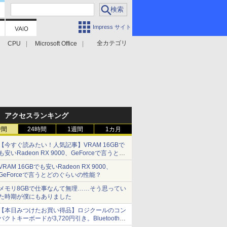
Impress サイト
全カテゴリ
CPU
Microsoft Office
アクセスランキング
時間
24時間
1週間
1カ月
【今すぐ読みたい！人気記事】VRAM 16GBで
も安いRadeon RX 9000、GeForceで言うとど
のぐらいの性能？ - PC Watch
VRAM 16GBでも安いRadeon RX 9000、
GeForceで言うとどのぐらいの性能？
メモリ8GBで仕事なんて無理……そう思ってい
た時期が僕にもありました
【本日みつけたお買い得品】ロジクールのコン
パクトキーボードが3,720円引き。Bluetoothで3
台接続対応