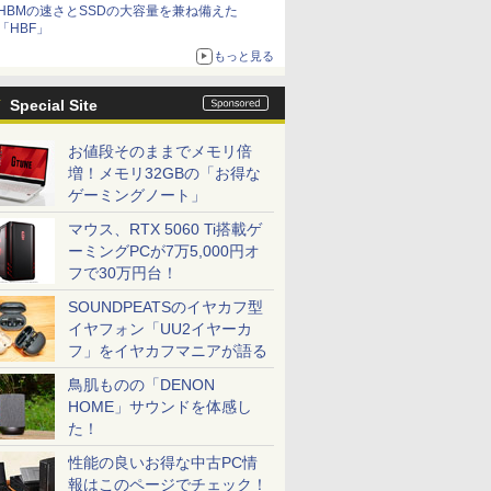
HBMの速さとSSDの大容量を兼ね備えた
「HBF」
もっと見る
Special Site
お値段そのままでメモリ倍
増！メモリ32GBの「お得な
ゲーミングノート」
マウス、RTX 5060 Ti搭載ゲ
ーミングPCが7万5,000円オ
フで30万円台！
SOUNDPEATSのイヤカフ型
イヤフォン「UU2イヤーカ
フ」をイヤカフマニアが語る
鳥肌ものの「DENON
HOME」サウンドを体感し
た！
性能の良いお得な中古PC情
報はこのページでチェック！