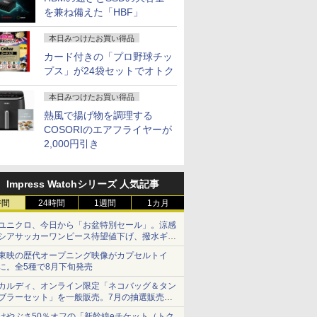
を兼ね備えた「HBF」
本日みつけたお買い得品
カード付きの「プロ野球チッ
プス」が24袋セットでオトク
本日みつけたお買い得品
熱風で揚げ物を調理する
COSORIのエアフライヤーが
2,000円引き
Impress Watchシリーズ 人気記事
時間
24時間
1週間
1カ月
ユニクロ、今日から「お盆特別セール」。涼感
シアサッカーワンピース待望値下げ、撥水ギア
ショーツは1990円に
東映の歴代オープニング映像がカプセルトイ
に。全5種で8月下旬発売
カルディ、オンライン限定「ネコバッグ＆タン
ブラーセット」を一般販売。7月の抽選販売の
当選無効分
はやぶさ50％オフの「新幹線eチケット（トク