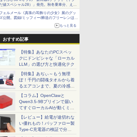
だ値スペシャル28）」発売。秋冬乗車分、えき
ねっと限定
フェルメール《真珠の耳飾りの少女》展のグッ
ズ公開。図録/ミッフィー/葬送のフリーレンほ
か、注目ブランドコラボが実現
もっと見る
おすすめ記事
【特集】あなたのPCスペッ
クにドンピシャな「ローカル
LLM」の選び方と快適化テク
【特集】あぢぃ～もう無理
ぽ！千円の闘魂タオルから着
るエアコンまで、夏の冷感グ
ッズ一挙紹介
【コラム】OpenClawと
Qwen3.5-9Bプリインで届い
てすぐローカルAIが動くミニ
PC「SER9 Pro」
【レビュー】給電が途切れな
い優れもの！バッファロー製
Type-C充電器の検証で分か
ったこと