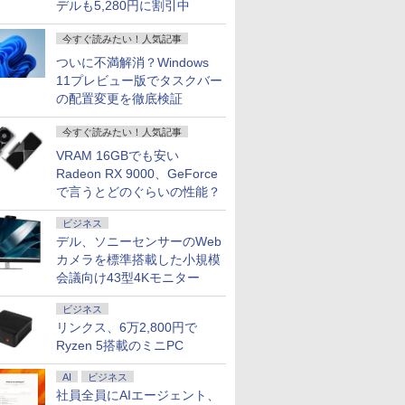
デルも5,280円に割引中
7
7
7
2
8
8
8
3
9
9
今すぐ読みたい！人気記事
ついに不満解消？Windows
11プレビュー版でタスクバー
の配置変更を徹底検証
今すぐ読みたい！人気記事
ice搭載】【楽天1位！】ノ
Computer MPro-
NEXT IPSパネル
たら第七王子だっ
I-O DATA アイ・オー・デ
【送料無料】臨床のため
【最短翌日配送】ノートパソコ
【正規永久版Office付き】OEM
【120Hz ゲーミング
テレビマガジン特別編
MacBook 16GBメモリ アップ
hp Z840 Workstation Xeon E5-
【2,000円クーポン
[新品]BANANA FIS
【
VRAM 16GBでも安い
コン 新品 第14世代
11世代Core i5 11400/
ルHD 液晶モニタ
、気ままに魔術を
ータ モニター LCD-
の解剖学／Arthur F．
ン office付き 新品 おすすめ
Key ACEMAGIC ミニpc AMD
2K】ゲーミングモニター
集 ウルトラマンシリー
ル Apple MacBook Air M4
2643 v3 3.4GHz(12スレッド
大31.5%還元！】ゲ
ナナフィッシュ 復刻
1
ト
Radeon RX 9000、GeForce
 Windows11 Office付
 DisplayPort ケ
（24） 【電子書
CQ270SA-F(27型 WQHD
Dalley／著 Anne M．
FMV Note E WE1-K3 【WEBオ
R5 7430U【16GB DDR4
16インチ 2K 2560x1600
ズ60周年記念 全ウルト
MW123J/A 13型 13.6インチ M4
CPUx2基) 32GB 500GB(SSD)
ングモニター 27イ
巻BOX(vol.1-4)+オ
M
O
で言うとどのぐらいの性能？
トパソコン 初心者向け
DR4)/SSD256GB/HDD500GB/Win11Pro/HDMI/DP/MousePro】
 ［23.8型 / フ
沢庸介 ]
AAS 非光沢 HDMI
R．Agur／著 佐藤達夫
リジナルベースモデル】15.6型
512SSD M.2 2280】
120Hz 高リフレッシュレ
ラマン記録大鑑 [ 講談社 ]
チップ SSD 256GB メモリ
Quadro M5000 DVD+-RW
ニター 液晶ディスプ
シャルガイドブック
型
テ
0
0
0
￥21,680
￥15,950
￥135,300
￥79,980
￥22,880
￥16,500
￥159,800
￥80,200
￥23,731
￥17,820
￥
￥
 15.6型 初期設定済 Web
/送料無料】※沖縄・離島
20×1080) / ワイ
DisplayPort USB-C チル
／監訳 坂井建雄／監訳
Windows 11 Home Core i5 メ
Windows11Pro 対応 最大
ート 100%sRGB 色鮮や
16GB 10コア ミッドナイト
Windows7 Pro 64bit 【中古】
WQHD (2560x1440) 
ト 全巻セット
2
i
ビジネス
om Intel Celeron
20Hz］ (2年保証)
ト スイベル 昇降 回転
モリ16GB SSD 512GB office
4.3GHz mini pc WiFi6 SSD容量
か 非光沢IPS パネル
MW123JA Liquid Retina ディ
【20260625】
IPS 200Hz 1ms(MPR
ッ
｜
デル、ソニーセンサーのWeb
5 i7 メモリ6~32GB 新品
IPS120F-HSPC6-
VESA 5年間保証)ブラッ
搭載モデル FMVWK3E155_RK
拡大可能 小型pc 4K@60Hz 静
Type-C対応 miniHDMI
スプレイ 新品 未開封 1年保証
124%sRGB 低ブル
R
ス
28GB 2TB 大容量バッテ
ク
FMVWK3E155
音 高速熱放散 ミニパソコン
VESA対応 モニター サブ
イトフリッカーフリ
封
性
カメラを標準搭載した小規模
ジネス 大学生 学生向け
6C12T BT5.2
ディスプレイ テレワーク
FreeSync & G-Sy
ッ
会議向け43型4Kモニター
3年保証 EVICIV
高輝度400cd/m² PS
HDMI×2 DP×1.4 KT
ビジネス
H27T22C
リンクス、6万2,800円で
Ryzen 5搭載のミニPC
AI
ビジネス
社員全員にAIエージェント、