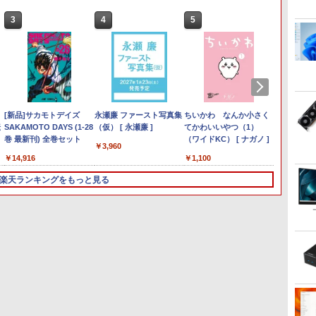
3
3
3
3
4
4
4
4
5
5
5
6
1
6
6
Anker Soundcore
見知らぬ糸
by Amazon 天然水ラベ
ONE PIECE モノクロ版
【2026年アップグレー
On My Road (Stadium
by Amazon 炭酸水 ラ
HUNTER×HUNTER モ
Xiaomi シャオミ REDMI
On My Road (Stadium
【Amazon.co.jp限定】
スーパーの裏でヤニ吸う
Liberty 5 ディープブル
ルレス 2L×9本
115 (ジャンプコミック
ド版】AOKIMI ワイヤ
ver.)
ベルレス 500ml ×24本
ノクロ版 39 (ジャンプ
Buds 8 Lite ワイヤレス
ver.)
伊藤園 磨かれて、澄みき
ふたり 9巻 (デジタル版ビ
￥250
ー
スDIGITAL)
レスイヤホン
強炭酸水 ペットボトル
コミックスDIGITAL)
イヤホン Bluetooth 5.4
った日本の水 2L 8本 ラベ
ッグガンガンコミックス)
￥1,117
￥250
￥250
bluetooth イヤホン
500ミリリットル
ノイズキャンセリング
ルレス [ ケース ] [ 水 ] [
￥14,990
￥594
￥1,964
￥1,625
￥572
￥3,480
￥998
￥810
V12 小型軽量 ブルート
(Smart Basic)
ANC 36時間再生
ペットボトル ] [ 箱買い ]
ポ
ce付き】OEM
MS Office 2024 H&B 搭
【期間限定10%OFFクー
[新品]サカモトデイズ
hp Z840 Workstation Xeon E5-
ゥースHi-Fi 最大36時間
ノートパソコン 14インチ
ASUS エイスース 液晶
永瀬廉 ファースト写真集
「楽天ランキング1位」 デスク
[ ストック ] [ 水分補給 ]
新品ノートパソコン ノー
IODATA アイ・オー・デ
ちいかわ なんか小さく
【Off
Mouse 
JAPAN
転生し
転
 ミニpc AMD
載｜中古ノートパソコン
ポン 8/12 10時まで】 ゲ
SAKAMOTO DAYS (1-28
2643 v3 3.4GHz(12スレッド
再生 ぶるーとゅーす コ
新品 Windows11 Pro
ディスプレイ Eye Care [
（仮） [ 永瀬廉 ]
トップパソコン Windows11
トPC 新品 Office付き 初
ータ LCD-AH191EDB ブ
てかわいいやつ（1）
ートパソ
S230【第
搭載 フ
たので
型
ー
 DDR4
Windows11 Office付｜
ーミングモニター 27イン
巻 最新刊) 全巻セット
CPUx2基) 32GB 500GB(SSD)
ードレス ENCノイズキ
Office搭載 日本語キーボ
27型 / フル
Office付き パソコン 新品｜イン
心者向け Windows11 初
ラック 18.5型ワイド液晶
（ワイドKC） [ ナガノ ]
CPU搭載
メモリ
ー HDMI
極めます
￥3,960
HDMI/DP/MousePro】
メ
0】
Core i5 第10世代 以降 メ
チ FHD 240Hz 1ms Fast
Quadro M5000 DVD+-RW
ャンセリング 自動ペア
ード メモリ 8GB SSD
HD(1920×1080) / ワイド
テル 第14世代 Core i5-4590 i5
期設定済 Webカメラ
ディスプレイ
きノー
32GB(D
ーブル同梱
籍】[ 石
￥34,800
￥13,980
￥14,916
￥80,200
￥29,800
￥15,800
￥45,700
￥39,800
￥16,266
￥1,100
￥33,80
￥42,80
￥20,98
￥825
ッ
 対応 最大
モリ 8GB SSD 256GB｜
IPSパネル HDMI2.0×1
Windows7 Pro 64bit 【中古】
リング Type-C充電 マ
128GB 256GB 512GB
] VA279HG
i7-14700F｜ SSD 256GB～2TB
zoom 15.6型 テンキー付
LCDAH191EDB
14.1型
【中古
ルHD(19
h
 WiFi6 SSD容量
富士通 LIFEBOOK
DP1.4×1 Adaptive Sync
【20260625】
イク付き 防水 タッチ式
1TB Webカメラ WiFi
｜メモリ 8～64GB DDR4/5｜ デ
Intel メモリ8GB16GB
カメラ zo
を除く
ド / 1
楽天ランキングをもっと見る
ン
K@60Hz 静
A5510｜中古 ノートパソ
対応 フリッカーフリー ブ
音量調整 スポーツ/通
Bluetooth 選べるカラー
スクトップPC 2年保証 激安 高
SSD256GB/512GB フル
Core i
JN-238
ニパソコン
コン オフィス付き 中古
ルーライトカット モニタ
勤/通学/WEB会議(ホワ
14型 薄型 軽量 初心者 学
性能 ゲーム 本体のみ PC 高スペ
HD液晶 大容量バッテリ
SSD 1
W
パ
PC ノートPC｜テンキー
ー ディスプレイ
イト)
習向け PC ピンク シルバ
ッ 初期設定済み
ー Wi-Fi テレワーク応援
リー ビ
e
WEBカメラ 内蔵
MAXZEN MGM27IC04-
ー 最短当日出荷
在宅勤務 学生向け
証
Bluetooth 15.6インチ 初
F240
期設定済み