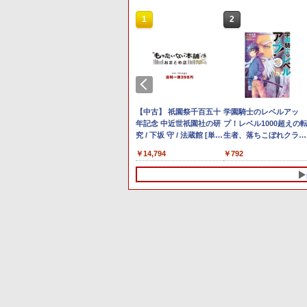
9
4
10
10
1
1
1
1
2
2
2
2
Anker Soundcore P42i
BRUCE WAYNE feat.
by Amazon 天然水 ラ
薬屋のひとりごと 17巻
Anker Soundcore P31i
BRUCE WAYNE feat.
【Amazon.co.jp限定】
異世界居酒屋「のぶ」
(Bluetooth 6.1)【完全
Flo Milli, ATL Jacob
ベルレス 500ml ×24本
(デジタル版ビッグガン
ピンク
Flo Milli, ATL Jacob
い・ろ・は・す 2L PET
(22) (角川コミックス・
ワイヤレスイヤホン/ウ
[Explicit]
富士山の天然水 バナジ
ガンコミックス)
[Explicit]
ラベルレス ×8本
エース)
￥5,990
ルトラノイズキャンセ
ウム含有 水 ミネラルウ
￥9,990
￥250
￥1,380
￥770
￥250
￥1,112
￥832
リング 3.5 / マルチポイ
ォーター ペットボトル
ップ
E5-
ーポン＋P最
 FISH バ
【新品/未開封】MacBook
「楽天ランキング1位」 デスク
富士通 FUJITSU PCモ
異世界居酒屋「のぶ」
ント接続 / 最大40時間
静岡県産 500ミリリッ
中古ノートパソコン イン
Mouse Computer MPro-
WACOM 液晶ペンタブレ
【中古】 祇園祭千百五十
【クーポン使用で25,460
【期間限定5%OFFクー
学園騎士のレベルアッ
【正規永久版Offi
！】ゲーミ
 復刻版全
16GBメモリ アップル Apple
トップパソコン Windows11
ニター ［27型 /フル
(22) 【電子書籍】[ 蝉
再生 / コンパクト形状/
トル (Smart Basic)
テル Celeron Core i5
S230【第11世代Core i5 11400/
ット DTK-2451/G0
年記念 中近世祇園社の研
円 8/2〜10迄】軽量 小型
ン 8/12 10時まで】 ゲー
プ！レベル1000超えの
Key ACEMAGIC
M4
D)
27インチモ
4)+オフィ
MacBook Air M4 MW123J/A 13
Office付き パソコン 新品｜イン
HD(1920×1080) /ワイ
川 夏哉 ]
持ち運びに便利 / IP55
Windows11 Pro Office
メモリ
wacom ワコム 液晶 液タ
究 / 下坂 守 / 法蔵館 [単行
レッツノート SV8 12.1
ミングモニター モニタ
生者、落ちこぼれクラス
R5 7430U【16GB
ィスプレイ
ブックセッ
型 13.6インチ M4チップ SSD
テル 第14世代 Core i5-4590 i5
ド］ ブラック
防塵防水位規格/PSE技
2024付き メモリ
32GB(DDR4)/SSD256GB/HDD500GB/Win11Pro/
ブ タブ タブレット フル
本]【宅配便出荷】
第8世代 Corei5 8365U 
24.5インチ 24インチ
に入学。そして、（コミ
512SSD M.2 228
￥159,800
￥45,700
￥28,000
￥924
￥11,980
￥42,800
￥6,500
￥14,794
￥26,800
￥11,980
￥792
￥79,980
古】
440) Fast
256GB メモリ16GB 10コア ミ
i7-14700F｜ SSD 256GB～2TB
VTF27012BT
術基準適合】パープル
4GB/8GB/16GB選択可
【中古/送料無料】※沖縄・離島
hd
モリ16GB M.2 SSD
180Hz 180hz FHD フリ
ック） ： 13 【電子書
Windows11Pro
ディ
s(MPRT)
ッドナイト MW123JA Liquid
｜メモリ 8～64GB DDR4/5｜ デ
SSD128GB/1TB選択可
を除く
256GB Wi-Fi5 Bluetoot
カーレス 24.5型 FullHD
籍】[ 白石識 ]
4.3GHz mini pc
証
低ブルーラ
Retina ディスプレイ 新品 未開
スクトップPC 2年保証 激安 高
15.6型 テンキー ビジネス
USB Type-C Webカメラ
ブルーライトカット ノ
拡大可能 小型pc 4
ーフリー
封 1年保証
性能 ゲーム 本体のみ PC 高スペ
在宅勤務 学生向け 初期設
Windows11 Pro MS
グレア HDMI Adaptive-
音 高速熱放散 ミ
G-Sync対応
ッ 初期設定済み
定不要 店長おまかせ中古
office2019 搭載 ノート
Sync ブラック MAXZEN
6C12T BT5.2
² PS5対応
厳選 ノートPC ノート パ
ソコン 訳あり Let's not
MGM25IC03 マクスゼン
4 KTC
ソコン 中古PC 在宅ワー
レビュー投稿で180日保
ク オフィス 中古