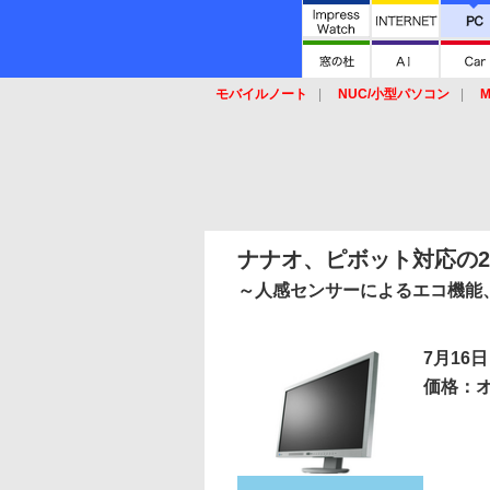
モバイルノート
NUC/小型パソコン
M
SSD
キーボード
マウス
ナナオ、ピボット対応の2
～人感センサーによるエコ機能、Di
7月16日
価格：