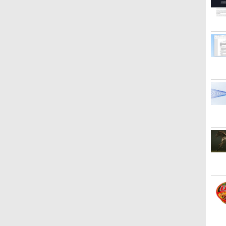
Bluetooth Wi-Fi 無線｜
イト)
テンキー付きキーボード
Win11【中古ノートパソ
無線 Wi
中古 パソコン 中古PC
DVDドライブ Bluetooth
コン 中古パソコン 中古
リティソ
3
3
3
4
4
4
5
5
5
6
6
6
Word Excel
無線LAN エヌイーシー
PC】税込送料無料 あす
中古パソコ
バーサプロ
楽対応 当日発送
PowerP
ー
日
PASOUL 煌 Ver.R GBKR-
【マラソンセール期間中
角川まんが学習シリー
「楽天ランキング1位」
22インチ ワイド 液晶モ
九条の大罪（17） 【電子
＼11日まで限定価格／デ
モニター 21.5型 液晶ディ
あなたが誰かを殺した
【★最
【sRG
ハイキ
・
ィ
習
1060-i5 ゲーミングPC デ
ポイント5倍】中古モニタ
ズ 日本の歴史 全16巻
デスクトップパソコン
ニター ★店長おまかせ
書籍】[ 真鍋昌平 ]
スクトップパソコン 新品
スプレイ ベゼル ディスプ
（講談社文庫） [ 東野 圭
2026】
天1位 
ト(1-
定
スクトップパソコン
ー 19〜27インチ サイズ
+別巻5冊定番セット [ 山
Windows11 パソコン
22型 ディスプレイ フル
高性能 第14世代 第12世
レイ 液晶モニター PCモ
吾 ]
ップPC
15.6イ
ミックス
￥759
o
山
GeForce GTX1060 中古
選択可能 HDMI /
本 博文 ]
Office付き 新品｜インテ
HD対応 HDMI
代 Corei7 Corei5 Corei3
ニター 壁掛け フリッカー
Core i
久アルミ
￥52,800
￥4,580
￥23,760
￥45,700
￥4,980
￥49,210
￥9,480
￥1,023
￥49,80
￥11,98
￥25,82
B
22型液晶モニター付 第7
DisplayPort / VGA / DVI
ル 第14世代 Core i5-6400
DisplayPort 平面 在宅ワ
AMD Ryzen7 SSD
レス FreeSync 21.5イン
リ:8GB/
sRGB7
熱
世代 Intel Corei5 7500
端子選択可能 店長おまか
i5-12400F i7-14700F｜
ーク 在宅勤務 液晶 モニ
256GB〜1TB メモリ
チ 角度調節 FullHD ブル
3.0/W
1920x1
ソ
3.20GHz 最大3.6GHz
せ ケーブル付き サブモニ
SSD 256GB～2TB｜メモ
ター PCモニター 中古モ
8GB〜32GB Windows11
ーライトカット VAパネル
リ/Win
HDR/F
Windows10 SSD256GB
ターにおすすめ 動作確認
リ 8～64GB｜ デスクト
ニター 【★安心30日保
WPS Office付き 動画編
VESAフル FHDノングレ
イ
ット Ty
2
メモリ8GB デスクトップ
済み 30日保証 送料無料
ップPC 安い 高性能 ゲー
証】 中古
集 在宅ワーク 安い 高ス
ア MAXZEN JM22CH02
カー/カ
2
PC eスポーツ 【中古】
ム 本体のみ 高スペッ 初
ペック デスクトップPC
PS4/PS
期設定済み
ビジネス オフィス業務 事
サブモニタ
務作業 デスクワーク