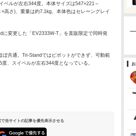
イベルが左右344度。本体サイズは547×221～
×奥行き×高さ)、重量は約7.1kg。本体色はセレーングレイ
ndに変更した「EV2333W-T」を直販限定で同時発
共通。Tri-Standではピボットができず、可動範
25度、スイベルが左右344度となっている。
お
 検索で当サイトの記事を優先表示させる