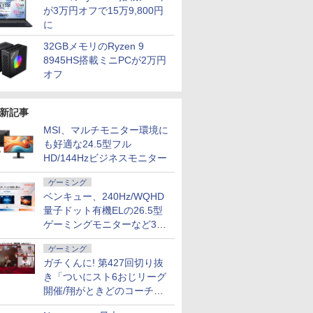
が3万円オフで15万9,800円
に
32GBメモリのRyzen 9
8945HS搭載ミニPCが2万円
オフ
新記事
MSI、マルチモニター環境に
も好適な24.5型フル
HD/144Hzビジネスモニター
ゲーミング
ベンキュー、240Hz/WQHD
量子ドット有機ELの26.5型
ゲーミングモニターなど3機
種
ゲーミング
ガチくんに! 第427回切り抜
き「ついにスト6おじリーグ
開催/翔がときどのコーチ就
任など」