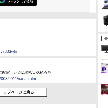
最
/ev2333wh/
に配慮した24.1型WUXGA液晶
s/2008/0911/nanao.htm
トップページに戻る