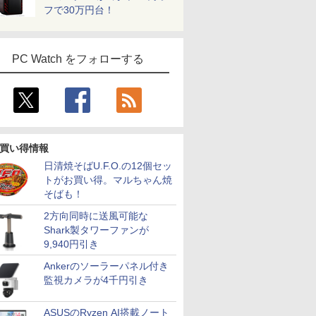
フで30万円台！
PC Watch をフォローする
買い得情報
日清焼そばU.F.O.の12個セッ
トがお買い得。マルちゃん焼
そばも！
2方向同時に送風可能な
Shark製タワーファンが
9,940円引き
Ankerのソーラーパネル付き
監視カメラが4千円引き
ASUSのRyzen AI搭載ノート