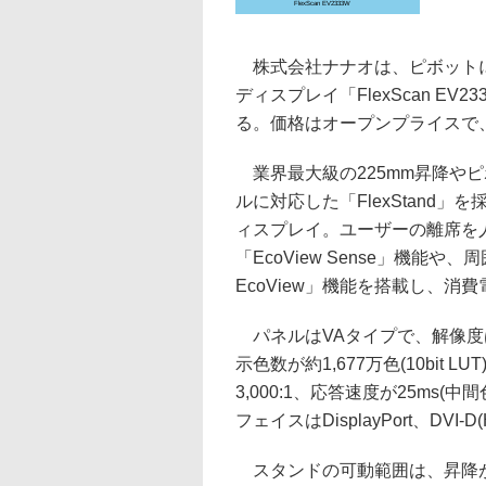
FlexScan EV2333W
株式会社ナナオは、ピボットに
ディスプレイ「FlexScan EV2
る。価格はオープンプライスで、直
業界最大級の225mm昇降や
ルに対応した「FlexStand」
ィスプレイ。ユーザーの離席を
「EcoView Sense」機能
EcoView」機能を搭載し、消
パネルはVAタイプで、解像度は1,
示色数が約1,677万色(10bit 
3,000:1、応答速度が25ms(
フェイスはDisplayPort、DVI
スタンドの可動範囲は、昇降が1