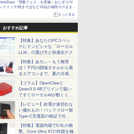
NewDays「増量フェス」を実施！おにぎり/サ
ンドイッチ/焼きそばなど16品が値段そのままで
ボリュームアップ
もっと見る
おすすめ記事
【特集】あなたのPCスペッ
クにドンピシャな「ローカル
LLM」の選び方と快適化テク
【特集】あぢぃ～もう無理
ぽ！千円の闘魂タオルから着
るエアコンまで、夏の冷感グ
ッズ一挙紹介
【コラム】OpenClawと
Qwen3.5-9Bプリインで届い
てすぐローカルAIが動くミニ
PC「SER9 Pro」
【レビュー】給電が途切れな
い優れもの！バッファロー製
Type-C充電器の検証で分か
ったこと
【特集】電源内蔵で0.9Lの衝
撃。Core Ultra X7の性能を極