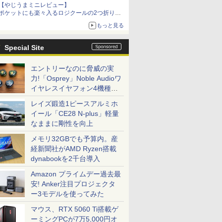
【やじうまミニレビュー】
ポケットにも楽々入るロジクールの2つ折りマ
ウス「Mobi Fold」。その気になるギミックと
もっと見る
は？
Special Site
エントリーなのに脅威の実
力!「Osprey」Noble Audioワ
イヤレスイヤフォン4機種を
一気に聴く
レイズ鍛造1ピースアルミホ
イール「CE28 N-plus」軽量
なままに剛性を向上
メモリ32GBでも予算内。産
経新聞社がAMD Ryzen搭載
dynabookを2千台導入
Amazon プライムデー過去最
安! Anker注目プロジェクタ
ー3モデルを使ってみた
マウス、RTX 5060 Ti搭載ゲ
ーミングPCが7万5,000円オ