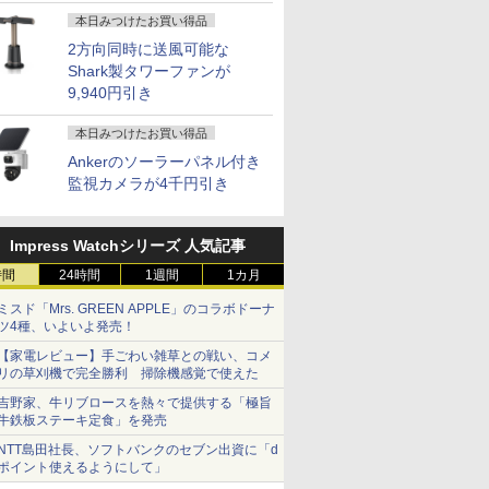
本日みつけたお買い得品
2方向同時に送風可能な
Shark製タワーファンが
9,940円引き
本日みつけたお買い得品
Ankerのソーラーパネル付き
監視カメラが4千円引き
Impress Watchシリーズ 人気記事
時間
24時間
1週間
1カ月
ミスド「Mrs. GREEN APPLE」のコラボドーナ
ツ4種、いよいよ発売！
【家電レビュー】手ごわい雑草との戦い、コメ
リの草刈機で完全勝利 掃除機感覚で使えた
吉野家、牛リブロースを熱々で提供する「極旨
牛鉄板ステーキ定食」を発売
NTT島田社長、ソフトバンクのセブン出資に「d
ポイント使えるようにして」