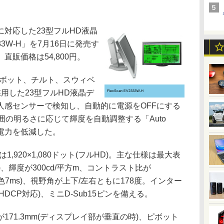
対応した23型フルHD液晶
333W-H」を7月16日に発売す
販価格は54,800円。
ピボット、チルト、スウィベ
を採用した23型フルHD液晶デ
FlexScan EV2333W-H
人感センサーで検知し、自動的に電源をOFFにする
や、周囲の明るさに応じて輝度を自動調整する「Auto
費電力を低減した。
920×1,080ドット(フルHD)。主な仕様は最大表
LUT)、輝度が300cd/平方m、コントラスト比が
中間色7ms)、視野角が上下/左右ともに178度。インター
-D(HDCP対応)、ミニD-Sub15ピンを備える。
71.3mm(ディスプレイ部が垂直の時)、ピボット