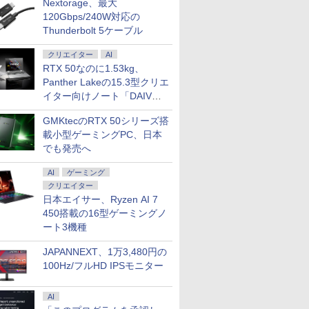
Nextorage、最大
120Gbps/240W対応の
Thunderbolt 5ケーブル
クリエイター
AI
RTX 50なのに1.53kg、
Panther Lakeの15.3型クリエ
イター向けノート「DAIV
Z5」
GMKtecのRTX 50シリーズ搭
7
8
9
載小型ゲーミングPC、日本
でも発売へ
AI
ゲーミング
クリエイター
日本エイサー、Ryzen AI 7
450搭載の16型ゲーミングノ
ice 2024 H&B 搭
【中古】Apple MacBook
【ランキング1位！】新品
中古良品 フルHD 15.
ート3機種
古ノートパソコン
Pro 13インチ
ノートパソコン VETESA
ンチ HP ProBook 45
ok BJ65 Core i5
Corei5:3.1GHz Touch
Intel Celeron 6500Y メモ
G9 Windows11 10
JAPANNEXT、1万3,480円の
 10210U メモリ
Bar搭載 512GB スペース
リー:8GB SSD:1TB最大
卓越性能 第12世代Co
100Hz/フルHD IPSモニター
0
￥45,980
￥45,980
￥67,089
SD 256GB 15.6型
グレイ MPXW2J/A (Mid
15.6インチ 15.6型 フル
i7-1255u 32GB 爆速
s11 Office付
2017)【仙台イービーン
HD液晶 テンキー付き 日
NVMe式512GB-SS
メラ テンキー
ズ】保証期間1ヶ月【ラン
本語キーボード
ラ 無線Wi-Fi6 Offi
AI
 HDMI Bluetooth
クC】
windows11搭載
Win11【中古ノート