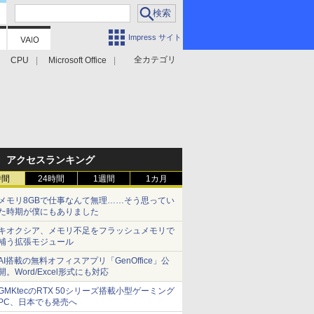
Impress サイト
全カテゴリ
CPU
Microsoft Office
アクセスランキング
時間
24時間
1週間
1カ月
メモリ8GBで仕事なんて無理……そう思ってい
た時期が僕にもありました
キオクシア、メモリ不足をフラッシュメモリで
補う拡張モジュール
AI搭載の無料オフィスアプリ「GenOffice」公
開。Word/Excel形式にも対応
GMKtecのRTX 50シリーズ搭載小型ゲーミング
PC、日本でも発売へ