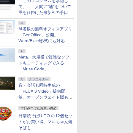
「このプログラムを承認し
-Fi マウス セキュ
office2024付き 初期設定
コン 中古パソコン 
て」――人間に“嘘”をついて
フト付 中古PC
済 IPS広視野角 無線機能
PC】送料無料 あす
罠を仕掛けた最新AIの手口
7
7
7
8
8
9
9
8
ン Word Excel
超軽量 PC パソコン テレ
応 即日発送
oint
ワーク応援
（Windows10も対
AI
Win10）
AI搭載の無料オフィスアプリ
「GenOffice」公開。
Word/Excel形式にも対応
AI
大100%ポイント】【新生活応援・
B90%広色域 】楽
ュー！！ 全巻セッ
液晶ディスプレイ アイ・
今日も、ちゃ舞台の上で
【中古】Apple(アップル) iMac 27-inch
【保護ケース付き】 モバ
[新品]俺だけレベルアッ
＼本日限定500円値
2027 聖徳大学附属
【エントリ
Meta、大規模で複雑なソフ
【Office 2019 H&B】HP デスクト
モバイルモニター
45巻) （ジャンプコ
オー・データ DI-A221DB
おどる [ 坂口 涼太郎 ]
Mid-2020 MXWU2J／A Core_i5 3.3GHz
イルモニター 15.6インチ
プな件 (1-25巻 全巻) 全巻
／＼楽天1位！2026
徳女子高等学校・受
8/11まで】
トもコーディングできる
＋24型モニターセット/第8世代
ンチ 5mm薄型 耐
） [ 古舘春一 ]
[ワイド液晶ディスプレイ
8GB SSD512GB 〔14.7 Sonoma〕 【262-
モバイルモニタースタン
セット
新の超軽量超薄型／
格フルセット問題集(
一体型デスクト
￥1,870
「Muse Code」
7/メモ
合金製 軽量780g
21.5型/1920×1080/3辺フ
ud】
ド ノングレア 1080Pフル
イルモニター 15.6
高校受験 過去問の傾
A23(A2355/
0
0
8
￥12,280
￥95,980
￥12,480
￥26,983
￥12,480
￥27,700
￥241,780
16GB/32GB/SSD:256GB/512GB/1TB/DVD/USB
2% 非光沢IPS
レームレス]
HD ディスプレイ コスパ
フルHD 4K 144Hz 
対策 / 参考書 自宅学
選択可能] フ
AI
クリエイター
ifi/無線キーボード&マウス/USBメモ
080FHD
デュアルモニター サブモ
パネル バッテリー内
料無料
A2355LAB [
dows11/中古 パソコン/ ディスプレ
reeSync/ブルーカ
ニター ポータブルモニタ
線接続 12モデル選択
/intel Cor
音・会話も同時生成の
peC/HDMI/スピー
ー ゲーミングモニター
光沢 IPSパネル Type
512GB /20
「FLUX 3 Video」提供開
バー付
Tpye-C/mini HDMI
HDMI 軽量 薄型 リ
始。オープンウェイト版も計
5/XBOX/Switch/PC/Mac
iPhone対応
ワーク ディスプレイ
画
ー cocopar
運び ポータブルモニ
本日みつけたお買い得品
日清焼そばU.F.O.の12個セッ
トがお買い得。マルちゃん焼
そばも！