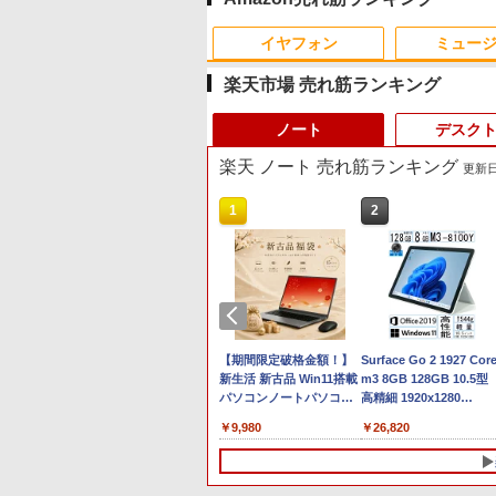
イヤフォン
ミュー
楽天市場 売れ筋ランキング
ノート
デスク
楽天 ノート 売れ筋ランキング
更新日時
10
1
2
Anker Soundcore P40i
BRUCE WAYNE feat.
【Amazon.co.jp限定】
薬屋のひとりごと 17巻
Anker Soundcore P31i
BRUCE WAYNE feat.
by Amazon 天然水 ラ
異世界居酒屋「のぶ」
オフホワイト
Flo Milli, ATL Jacob
い・ろ・は・す 2L PET
(デジタル版ビッグガン
ブラック
Flo Milli, ATL Jacob
ベルレス 500ml ×24本
(22) (角川コミックス・
[Explicit]
ラベルレス ×8本
ガンコミックス)
[Explicit]
富士山の天然水 バナジ
エース)
￥5,990
￥4,990
ウム含有 水 ミネラルウ
￥250
￥1,001
￥770
￥250
￥1,380
￥832
ォーター ペットボトル
 15.6イ
【最新Office2024】
【期間限定破格金額！】
静岡県産 500ミリリッ
Surface Go 2 1927 Cor
ok 450
Win11搭載 中古ノートパ
新生活 新古品 Win11搭載
トル (Smart Basic)
m3 8GB 128GB 10.5型
1 10コア
ソコン 富士通
パソコンノートパソコン
高精細 1920x1280
代Core
LIFEBOOK A5512 第12
office付き 初心者向けノ
Windows 11 Office付
￥69,980
￥9,980
￥26,820
B 爆速
世代Core i5 15.6ンチ
ートPC 初期設定済 15.6
Webカメラ Bluetooth
-SSD カメ
TFTカラー LED液晶 初期
型 インテル高速CPU ラン
Wi-Fi 軽量タブレットPC
Office付き
設定不要 新品 メモリー
ダムで発送 メモリ4GB～
在宅ワーク最適 中古パ
ノートパソ
16GB SSD512GB 初心者
高速SSD1TB 最大 フル
コン