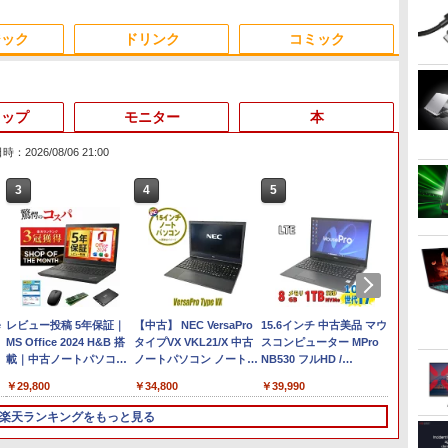
ジック
ドリンク
コミック
トップ
モニター
本
：2026/08/06 21:00
3
4
5
6
Anker Soundcore
On My Road (Stadium
by Amazon 天然水ラベ
HUNTER×HUNTER モ
【2026年アップグレー
On My Road (Stadium
by Amazon 炭酸水 ラ
スーパーの裏でヤニ吸
Xiaomi シャオミ REDMI
BUGS LIFE
コカ・コーラ やかんの麦
ONE PIECE モノクロ版
Liberty 5 ミッドナイト
ver.)
ルレス 2L×9本
ノクロ版 39 (ジャンプ
ド版】AOKIMI ワイヤ
ver.)
ベルレス 500ml ×24本
うふたり 9巻 (デジタル
Buds 8 Lite ワイヤレス
茶 from 爽健美茶 ラベル
115 (ジャンプコミックス
￥250
ブラック
コミックスDIGITAL)
レスイヤホン
強炭酸水 ペットボトル
版ビッグガンガンコミ
イヤホン Bluetooth 5.4
レス 650mlPET×24本
DIGITAL)
￥250
￥1,117
￥250
bluetooth イヤホン
500ミリリットル
ックス)
ノイズキャンセリング
￥14,990
￥572
￥1,964
￥1,625
￥810
￥2,980
￥1,653
￥594
V12 小型軽量 ブルート
(Smart Basic)
ANC 36時間再生
e
レビュー投稿 5年保証｜
ゥースHi-Fi 最大36時間
【中古】 NEC VersaPro
15.6インチ 中古美品 マウ
MS Off
MS Office 2024 H&B 搭
再生 ぶるーとゅーす コ
タイプVX VKL21/X 中古
スコンピューター MPro
載｜中
載｜中古ノートパソコン
ードレス ENCノイズキ
ノートパソコン ノートパ
NB530 フルHD /
Dynabo
Windows11 Office付｜テ
ャンセリング 自動ペア
ソコン中古品 液晶15イン
Windows11/ 超高性能 第
第10世代
￥29,800
￥34,800
￥39,990
￥44,80
ンキー DVD 搭載｜Core
リング Type-C充電 マ
チ Windows11 Core i3
10世代Core i7-1065G7/
16GB S
i5 第7世代 メモリ 8GB
イク付き 防水 タッチ式
第10世代 メモリ8GB
8GB/ 爆速NVMe式1TB-
Window
楽天ランキングをもっと見る
ソ
SSD 256GB｜店長厳選
音量調整 スポーツ/通
SSD256GB搭載 WPS
SSD/ カメラ/ LTE/ 無線
WEBカ
Lenovo ThinkPad 15.6型
勤/通学/WEB会議(ホワ
Office付き 中古パソコン
Wi-Fi6/ Office付き/
Type-C