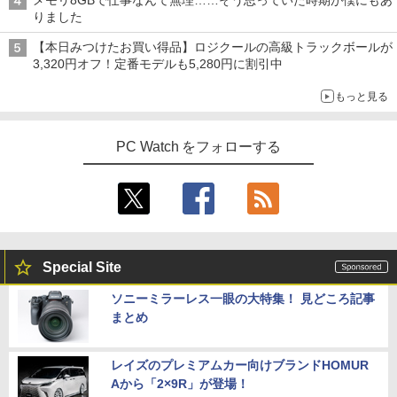
メモリ8GBで仕事なんて無理……そう思っていた時期が僕にもあ
￥20,800
タ 5年保証 3辺フレームレス&広視野角A
￥810
りました
DSパネル 23.8型ワイド液晶 ブラック 24
￥825
￥2,009
【中古】Dospara◆デスクトップPC/Cor
インチ相当 PCモニター LCD-A241DB L
4
【本日みつけたお買い得品】ロジクールの高級トラックボールが
e i5/16GB/2019年/HB//【パソコン】
CDA241DB 【NE直】
3,320円オフ！定番モデルも5,280円に割引中
【★最大100%ポイント】富士通 LIFEBO
4
OK U938/第7世代 Core i5/メモリ:4GB/8
￥22,660
￥12,720
【3千円以上送料無料】新装版 沈黙の艦
5
もっと見る
GB/12GB/SSD:128GB/256GB/512GB/1
隊 全16巻セット
TB/Wi-fi/Bluetooth/13.3型 フルHD/カメ
ラ/Office/HDMI/USB-C/USB3.0/パソコン
￥22,660
中古PC 中古ノートパソコン Windows11
PC Watch をフォローする
モニター 21.5インチ 黒 白 100Hz ゲーミ
5
hp Z420 Workstation Xeon E5-1660 3.
ングモニター【1ms応答 2mmベゼルレ
5
￥16,800
3GHz 16GB 128GB(SSD)+500GB(HDD)
ス】pcモニター 1920*1080 FHD パソコ
Quadro K600 DVD+-RW Windows7 Pro
ン モニター VA非光沢 4000:1 HDMI 角度
64bit 難有 【中古】【20260325】
調整 VESA Freesync スピーカー内蔵 kk
smart 最強配送 HG-215
【全商品10%OFF+P5倍】HP 250 G7 第
￥24,000
5
8世代 Core i5 Windows11 Pro メモリ 8
￥12,399
Special Site
GB 16GB SSD 256GB 512GB 15型 テン
キー WEBカメラ DVDマルチ HDMI USB
ソニーミラーレス一眼の大特集！ 見どころ記事
3.1WPS Office 2 中古ノートPC 中古パ
まとめ
ソコン ノートPC 中古ノートパソコン
￥26,400
レイズのプレミアムカー向けブランドHOMUR
Aから「2×9R」が登場！