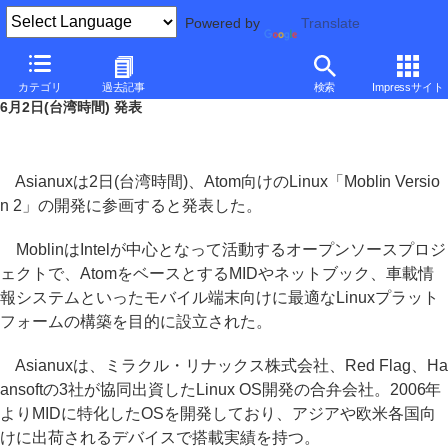
Powered by
Translate
Asianux、Atom向けOS「Moblin v2」の開発に参画
カテゴリ
過去記事
検索
Impressサイト
6月2日(台湾時間) 発表
Asianuxは2日(台湾時間)、Atom向けのLinux「Moblin Versio
n 2」の開発に参画すると発表した。
MoblinはIntelが中心となって活動するオープンソースプロジ
ェクトで、AtomをベースとするMIDやネットブック、車載情
報システムといったモバイル端末向けに最適なLinuxプラット
フォームの構築を目的に設立された。
Asianuxは、ミラクル・リナックス株式会社、Red Flag、Ha
ansoftの3社が協同出資したLinux OS開発の合弁会社。2006年
よりMIDに特化したOSを開発しており、アジアや欧米各国向
けに出荷されるデバイスで搭載実績を持つ。