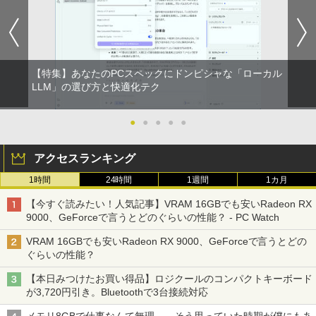
代 | Core i5 8250U 1.6(〜最大3.4)GHz |
2 メモリ 4GB HDD 250GB DVDドライブ
スプレイ
異世界居酒屋「のぶ」(22) (角川コミックス・
MEM:8GB | SSD:256GB(新品) | 光学ド
搭載 リフレッシュPC デスクトップ 中古
￥1,689
エース)
【Amazon.co.jp限定】 い・ろ・は・す 2L P
ライブ:非搭載 | 無線LAN:あり | Webカ
安心保証 初期設定不要
￥6,600
ET ラベルレス ×8本
メラ内蔵 | テンキー | Win11Pro64Bit | A
Cアダプター付属
￥832
￥9,980
￥1,112
【特集】あなたのPCスペックにドンピシャな「ローカル
￥18,000
送料無料【中古】剣客商売 1〜54巻 まで
【500円クーポン＋ポイント最大31.5%還
LLM」の選び方と快適化テク
2
2
の全巻セット SPコミックス 大島やすい
元！】モバイルモニター 15.6 インチ FH
ONE PIECE モノクロ版 115 (ジャンプコミッ
ち リイド社（青年コミック）
【中古】純正ATI Apple Radeon HD 577
D 1920×1080 1080P Fast IPS パネル 非
2
クスDIGITAL)
by Amazon 天然水ラベルレス 2L×9本
0 1GB ビデオカード Mac Pro デスクト
光沢 1000:1 高コントラスト 超軽量 600
●
●
●
●
●
【中古】 マウスコンピューター m-Book
ップ 102C0160200
g スピーカー内蔵 Type-C/HDMI 接続 PS
￥22,000
2
SSD搭載 Core i5 7200U Windows11 Ho
5/Switch/PC/スマホ対応
￥594
￥1,117
アクセスランキング
me Wi-Fi 長期保証 [95023]
￥15,007
￥8,490
1時間
24時間
1週間
1カ月
￥18,600
【特典】GIANNA HOMMES ISSUE05 co
3
HUNTER×HUNTER モノクロ版 39 (ジャンプ
ver 山中柔太朗(B4サイズ両面ピンナッ
【今すぐ読みたい！人気記事】VRAM 16GBでも安いRadeon RX
コミックスDIGITAL)
プ)
by Amazon 炭酸水 ラベルレス 500ml ×24本
Windows11 中古パソコン EPSON エプ
3
9000、GeForceで言うとどのぐらいの性能？ - PC Watch
強炭酸水 ペットボトル 500ミリリットル (Sm
ソン Endeavor ST20E Celeron N3160
アイ・オー・データ機器 ワイド液晶ディ
3
art Basic)
【超軽量2in1 タッチパネル】中古 ノー
メモリ8GB HDD500GB 18.5インチ ディ
スプレイ 23.8型/LCD-A241DB
￥572
￥2,200
3
VRAM 16GBでも安いRadeon RX 9000、GeForceで言うとどの
トパソコン TOSHIBA 型落ち dynabook
スプレイ マウス キーボード WPS Office
ぐらいの性能？
VC72 第7世代 Core i5 メモリ8GB SSD2
付き オフィス デスクトップ 90日保証
￥1,625
￥12,370
56GB 12.5型フルHD Windows11 MS Of
【中古】
【本日みつけたお買い得品】ロジクールのコンパクトキーボード
fice付き 軽量 持ち運び便利 WiFi Blueto
スーパーの裏でヤニ吸うふたり 9巻 (デジタル
転生したら第七王子だったので、気まま
4
が3,720円引き。Bluetoothで3台接続対応
oth Type-C USB3.0 安心保証
￥17,600
版ビッグガンガンコミックス)
に魔術を極めます（24） 【電子書籍】[
コカ・コーラ やかんの麦茶 from 爽健美茶 ラ
石沢庸介 ]
【当日発送】I-O DATA アイ・オー・デー
ベルレス 650mlPET×24本
4