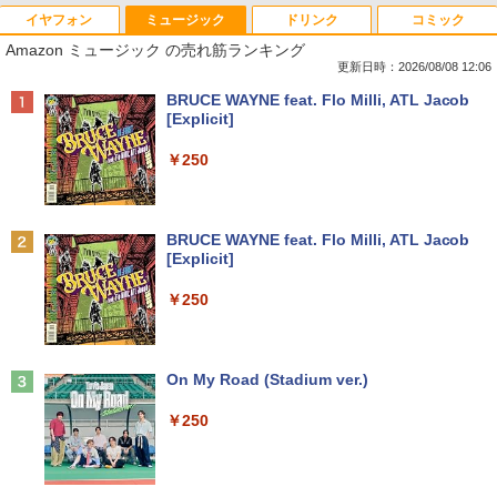
イヤフォン
ミュージック
ドリンク
コミック
Amazon ミュージック の売れ筋ランキング
更新日時：2026/08/08 12:06
Anker Soundcore P40i オフホワイト
BRUCE WAYNE feat. Flo Milli, ATL Jacob
[Explicit]
￥7,990
￥250
Anker Soundcore P31i ブラック
BRUCE WAYNE feat. Flo Milli, ATL Jacob
[Explicit]
￥5,990
￥250
Anker Soundcore Liberty 5 ミッドナイトブ
On My Road (Stadium ver.)
ラック
￥250
￥14,990