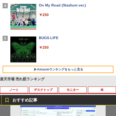
【2026年アップグレード版】AOKIMI ワイヤ
On My Road (Stadium ver.)
レスイヤホン bluetooth イヤホン V12 小型
軽量 ブルートゥースHi-Fi 最大36時間再生 ぶ
￥250
るーとゅーす コードレス ENCノイズキャン
セリング 自動ペアリング Type-C充電 マイク
付き 防水 タッチ式音量調整 スポーツ/通勤/通
学/WEB会議(ホワイト)
BUGS LIFE
￥1,964
￥250
Xiaomi シャオミ REDMI Buds 8 Lite ワイヤ
レスイヤホン Bluetooth 5.4 ノイズキャンセ
リング ANC 36時間再生
Amazonランキングをもっと見る
￥3,480
楽天市場 売れ筋ランキング
ノート
デスクトップ
モニター
本
by Amazon 天然水 ラベルレス 500ml ×24本
薬屋のひとりごと 17巻 (デジタル版ビッグガ
富士山の天然水 バナジウム含有 水 ミネラル
ンガンコミックス)
ウォーター ペットボトル 静岡県産 500ミリリ
おすすめ記事
ットル (Smart Basic)
￥770
中古パソコン | Dell | Latitude 3590 | Wi
【★最大100%ポイント】おまかせ 中古
【おまかせ】モニター 23インチ 1920x1
オレンジページ 2026 10/17号増刊＜グレ
1
1
1
1
￥1,380
ndows11 | ノートPC | 一年保証 | 第8世
パソコン Windows XP Celeron or Core
080 フルHD HDMI PCモニター 中古ディ
ー＞ [雑誌]