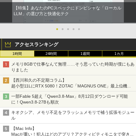
【特集】あなたのPCスペックにドンピシャな「ローカル
LLM」の選び方と快適化テク
●
●
●
●
●
アクセスランキング
1時間
24時間
1週間
1カ月
メモリ8GBで仕事なんて無理……そう思っていた時期が僕にもあ
りました
【西川和久の不定期コラム】
超小型11LにRTX 5080！ZOTAC「MAGNUS ONE」最上位機の
実力を探る
一部Fable 5超え「Qwen3.8-Max」8月12日ダウンロード可能
に！Qwen3.8-27Bも順次
キオクシア、メモリ不足をフラッシュメモリで補う拡張モジュー
ル
【Mac Info】
Macが重い！犯人はどのアプリ？アクティビティモニタで突き止