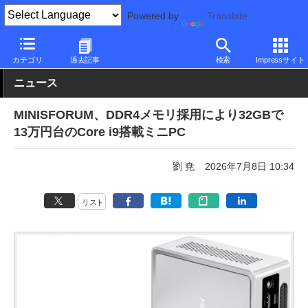
Powered by
Translate
PC Watch
パソコン/タブレット/スマートフォン
NUC/小型パソコ
カテゴリ
過去記事
検索
Impressサイト
ニュース
MINISFORUM、DDR4メモリ採用により32GBで
13万円台のCore i9搭載ミニPC
劉 尭
2026年7月8日 10:34
リスト