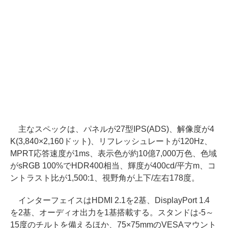
主なスペックは、パネルが27型IPS(ADS)、解像度が4
K(3,840×2,160ドット)、リフレッシュレートが120Hz、
MPRT応答速度が1ms、表示色が約10億7,000万色、色域
がsRGB 100%でHDR400相当、輝度が400cd/平方m、コ
ントラスト比が1,500:1、視野角が上下/左右178度。
インターフェイスはHDMI 2.1を2基、DisplayPort 1.4
を2基、オーディオ出力を1基搭載する。スタンドは-5～
15度のチルトを備えるほか、75×75mmのVESAマウント