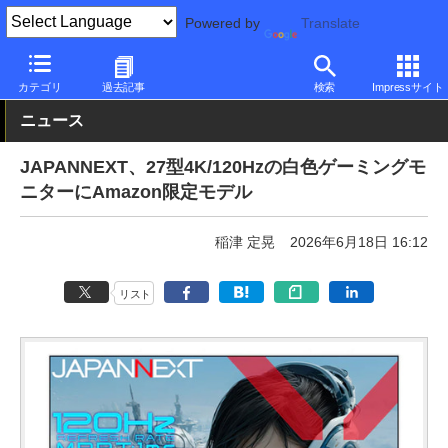
Powered by
Translate
PC Watch
半導体/周辺機器
モニター
JAPANNEXT
カテゴリ
過去記事
検索
Impressサイト
ニュース
JAPANNEXT、27型4K/120Hzの白色ゲーミングモ
ニターにAmazon限定モデル
稲津 定晃
2026年6月18日 16:12
リスト