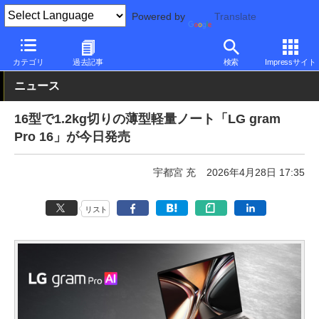
Powered by
Translate
PC Watch
パソコン/タブレット/スマートフォン
ノートパソコン
カテゴリ
過去記事
検索
Impressサイト
ニュース
16型で1.2kg切りの薄型軽量ノート「LG gram
Pro 16」が今日発売
宇都宮 充
2026年4月28日 17:35
リスト