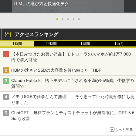
LLM」の選び方と快適化テク
●
●
●
●
●
アクセスランキング
1時間
24時間
1週間
1カ月
【本日みつけたお買い得品】モトローラのスマホが約1万7,000
円で購入可能
HBMの速さとSSDの大容量を兼ね備えた「HBF」
Claude Fable 5、格下モデルに回される不満が85%減。生物学の
質問で
メモリ8GBで仕事なんて無理……そう思っていた時期が僕にもあ
りました
ChatGPT、無料プランもテキストチャットが無制限に。GPT-5.6
Solも改善
もっと見る