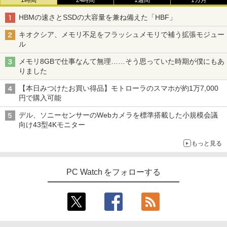
1時間
24時間
1週間
1カ月
HBMの速さとSSDの大容量を兼ね備えた「HBF」
キオクシア、メモリ不足をフラッシュメモリで補う拡張モジュー
ル
メモリ8GBで仕事なんて無理……そう思っていた時期が僕にもあ
りました
【本日みつけたお買い得品】モトローラのスマホが約1万7,000
円で購入可能
デル、ソニーセンサーのWebカメラを標準搭載した小規模会議
向け43型4Kモニター
もっと見る
PC Watch をフォローする