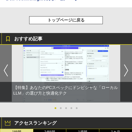
トップページに戻る
おすすめ記事
【特集】あなたのPCスペックにドンピシャな「ローカル
LLM」の選び方と快適化テク
●
●
●
●
●
アクセスランキング