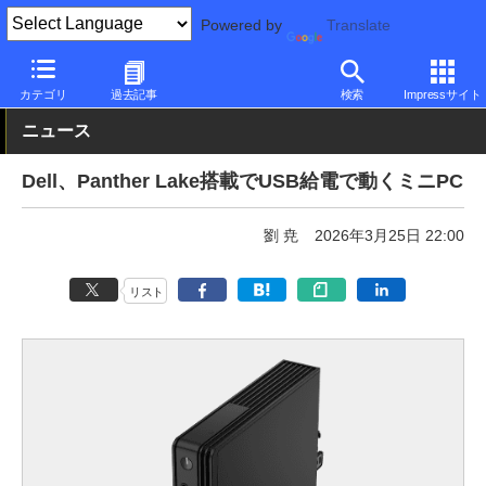
Powered by
Translate
PC Watch
パソコン/タブレット/スマートフォン
NUC/小型パソコ
カテゴリ
過去記事
検索
Impressサイト
ニュース
Dell、Panther Lake搭載でUSB給電で動くミニPC
劉 尭
2026年3月25日 22:00
リスト