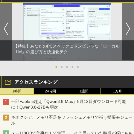
【特集】あなたのPCスペックにドンピシャな「ローカル
LLM」の選び方と快適化テク
●
●
●
●
●
アクセスランキング
1時間
24時間
1週間
1カ月
一部Fable 5超え「Qwen3.8-Max」8月12日ダウンロード可能
に！Qwen3.8-27Bも順次
キオクシア、メモリ不足をフラッシュメモリで補う拡張モジュー
ル
メモリ8GBで仕事なんて無理……そう思っていた時期が僕にもあ