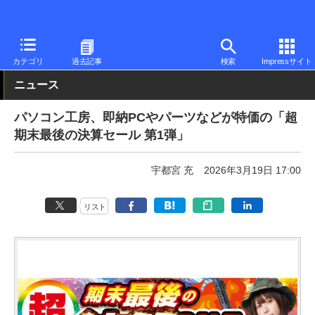
PC Watch
パソコン/タブレット/スマートフォン
デスクトップパ
カテゴリ
過去記事
検索
Impressサイト
ニュース
パソコン工房、即納PCやパーツなどが特価の「超
期末最後の決算セール 第1弾」
宇都宮 充
2026年3月19日 17:00
リスト