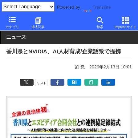
Powered by
Translate
PC Watch
半導体/周辺機器
GPU
NVIDIA
カテゴリ
過去記事
検索
Impressサイト
ニュース
香川県とNVIDIA、AI人材育成/企業誘致で提携
劉 尭
2026年2月13日 10:01
リスト