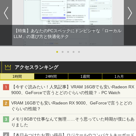
art Basic)
￥572
￥1,625
スーパーの裏でヤニ吸うふたり 9巻 (デジタル
【特集】あなたのPCスペックにドンピシャな「ローカル
版ビッグガンガンコミックス)
【Amazon.co.jp限定】 伊藤園 磨かれて、澄
LLM」の選び方と快適化テク
みきった日本の水 2L 8本 ラベルレス [ ケース
] [ 水 ] [ ペットボトル ] [ 箱買い ] [ ストック
￥810
] [ 水分補給 ]
●
●
●
●
●
￥998
アクセスランキング
1時間
24時間
1週間
1カ月
【今すぐ読みたい！人気記事】VRAM 16GBでも安いRadeon RX
9000、GeForceで言うとどのぐらいの性能？ - PC Watch
VRAM 16GBでも安いRadeon RX 9000、GeForceで言うとどの
ぐらいの性能？
メモリ8GBで仕事なんて無理……そう思っていた時期が僕にもあ
りました
【本日みつけたお買い得品】ロジクールのコンパクトキーボード