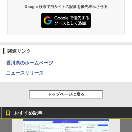
【ランキング1位！】新品 ノートパソコ
5
ン VETESA Intel Celeron 6500Y メモリ
￥3,480
Google 検索で当サイトの記事を優先表示させる
by Amazon 天然水 ラベルレス 500ml ×24本
薬屋のひとりごと 17巻 (デジタル版ビッグガ
ー:8GB SSD:1TB最大 15.6インチ 15.6型
富士山の天然水 バナジウム含有 水 ミネラル
ンガンコミックス)
フルHD液晶 テンキー付き 日本語キーボ
ウォーター ペットボトル 静岡県産 500ミリリ
ードwindows11搭載 office2024付き 初
【16%OFF！8/11 1:59まで】AOPEN ゲ
5
ットル (Smart Basic)
￥770
期設定済 IPS広視野角 無線機能 超軽量 P
ーミングモニター 23.8インチ IPS フル
C パソコン テレワーク応援
HD 非光沢 200Hz (144Hz 165Hz 対応) 0.
￥1,380
5ms sRGB 99% AMD FreeSync Premiu
m HDR10 HDMI 2.0 DisplayPort 1.2 ス
￥45,980
ピーカー・ヘッドフォン端子搭載 ゼロフ
異世界居酒屋「のぶ」(22) (角川コミックス・
レーム スピーカー搭載 VESA 24KG3YX1
エース)
関連リンク
【Amazon.co.jp限定】 い・ろ・は・す 2L P
bmipx
ET ラベルレス ×8本
￥832
香川県のホームページ
￥14,980
￥1,112
ニュースリリース
ONE PIECE モノクロ版 115 (ジャンプコミッ
クスDIGITAL)
by Amazon 天然水ラベルレス 2L×9本
トップページに戻る
￥594
￥1,117
おすすめ記事
HUNTER×HUNTER モノクロ版 39 (ジャンプ
コミックスDIGITAL)
by Amazon 炭酸水 ラベルレス 500ml ×24本
強炭酸水 ペットボトル 500ミリリットル (Sm