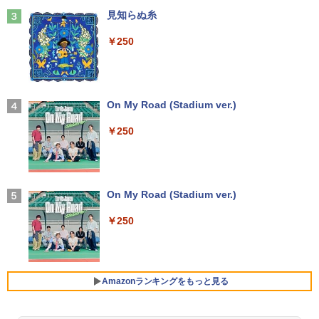
￥14,800
務／石嵜信憲／平井彩
見知らぬ糸
￥9,800
￥8,140
￥250
Anker Soundcore Liberty 5 ディープブルー
【★最大100%ポイント】【フルHD×WE
3
Bカメラ】東芝 G83/第8世代 Core i5/メ
【楽天1位 10.5/11インチ 小型 軽量】モ
3
￥14,990
モリ:8GB/16GB/SSD:256GB/512GB/1T
バイルモニター 10.5インチ 11インチ フ
B/13.3型液晶/Wi-fi/Bluetooth/USB3.1/T
ルHD 1080P 100%sRGB 400cd/m? 光沢
ちいかわ なんか小さくてかわいいやつ
4
ype-C/HDMI/中古PC 中古ノートパソコ
IPS パネル 色鮮やか 265g 超軽量 Type-
On My Road (Stadium ver.)
（4）なんか小さくてためになる豆本付き
ン Windows11 Win11正式対応
C対応 miniHDMI モニター 持ち運び サブ
特装版 （プレミアムKC） [ ナガノ ]
ディスプレイ ミニPC対応 3年保証 EVICI
￥250
V
【2026年アップグレード版】AOKIMI ワイヤ
￥26,800
￥2,420
レスイヤホン bluetooth イヤホン V12 小型
軽量 ブルートゥースHi-Fi 最大36時間再生 ぶ
￥10,999
るーとゅーす コードレス ENCノイズキャン
セリング 自動ペアリング Type-C充電 マイク
HP ProBook 450 G6 15.6型大画面フルH
On My Road (Stadium ver.)
【最大3％OFF】 【中古】 送料無料 ワイ
4
5
付き 防水 タッチ式音量調整 スポーツ/通勤/通
D テンキー 8世代Core i5-8265U NVMeS
ド版 俺たちのフィールド 全18巻 村枝賢
学/WEB会議(ホワイト)
SD512GB メモリ16GB Webカメラ内蔵
【期間限定5%OFFクーポン 8/12 10時ま
一 中古コミック 漫画 全巻セット マンガ
4
￥250
Type-C 指紋認証 HDMI Office Windows
で】 ゲーミングモニター モニター 24.5
【中古】
￥1,964
11 送料無料 中古ノートパソコン
インチ 24インチ 180Hz 180hz FHD フリ
ッカーレス 24.5型 FullHD ブルーライト
￥8,700
カット ノングレア HDMI Adaptive-Sync
￥39,600
ブラック MAXZEN MGM25IC03 マクス
Amazonランキングをもっと見る
Xiaomi シャオミ REDMI Buds 8 Lite ワイヤ
ゼン
レスイヤホン Bluetooth 5.4 ノイズキャンセ
リング ANC 36時間再生
￥11,980