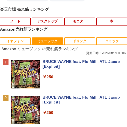
楽天市場 売れ筋ランキング
ノート
デスクトップ
モニター
本
Amazon売れ筋ランキング
イヤフォン
ミュージック
ドリンク
コミック
【期間限定破格金額！】新生活 新古品 W
【お買い物マラソ開催中！P最大31.5%還
魔王城の料理番 〜コワモテ魔族ばかりだ
1
1
1
Amazon ミュージック の売れ筋ランキング
in11搭載 パソコンノートパソコンoffice
元】五年保証 白 モバイルモニター 15.6
けど、ホワイトな職場です〜 6巻 【電
付き 初心者向けノートPC 初期設定済 1
インチ FHD 1920×1080 1080P Fast IPS
子書籍】[ ワイエム系 ]
更新日時：2026/08/09 00:06
5.6型 インテル高速CPU ランダムで発送
パネル PU保護カバー付き 非光沢 1200:1
Anker Soundcore P42i (Bluetooth 6.1)【完
BRUCE WAYNE feat. Flo Milli, ATL Jacob
メモリ4GB～ 高速SSD1TB 最大 フルHD
高コントラスト 超軽量 640g スピーカー
￥792
全ワイヤレスイヤホン/ウルトラノイズキャン
[Explicit]
Webカメラ zoom 軽量薄型 無線 型番更
内蔵 Type-C/HDMI 接続 PS5/Switch/PC/
セリング 3.5 / マルチポイント接続 / 最大40時
新で在庫処分
スマホ対応 MFP156T1F
間再生 / コンパクト形状/持ち運びに便利 / IP5
￥250
5 防塵防水位規格/PSE技術基準適合】パープ
￥12,980
￥8,999
【送料無料】現代法律実務の諸問題 令和
2
ル
7年度研修版／日本弁護士連合会
￥9,990
BRUCE WAYNE feat. Flo Milli, ATL Jacob
￥8,030
[Explicit]
NEC VKL24X-4 15.6インチ Core i3 メモ
Yoothi 互換品 液晶 13.3インチ Lenovo
2
2
リ8GB SSD 256GB Office付き Webカメ
ThinkPad L13 Gen 3 21B3 21B4 21B9
Anker Soundcore P31i ピンク
￥250
ラ テンキー Windows11 ノートパソコン
21BA 対応 1920x1200 WUXGA IPS LED
中古パソコン
LCD 液晶ディスプレイ 修理交換用液晶
￥5,990
パネル
【3千円以上送料無料】就業規則の法律実
3