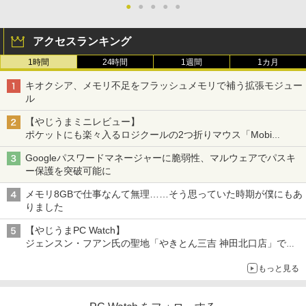
●
●
●
●
●
アクセスランキング
1時間
24時間
1週間
1カ月
キオクシア、メモリ不足をフラッシュメモリで補う拡張モジュー
ル
【やじうまミニレビュー】
ポケットにも楽々入るロジクールの2つ折りマウス「Mobi
Fold」。その気になるギミックとは？
Googleパスワードマネージャーに脆弱性、マルウェアでパスキ
ー保護を突破可能に
メモリ8GBで仕事なんて無理……そう思っていた時期が僕にもあ
りました
【やじうまPC Watch】
ジェンスン・フアン氏の聖地「やきとん三吉 神田北口店」で
「ご来店記念コース」を娘と堪能
もっと見る
～コース名を変更したのはNVIDIAに怒られたからではない