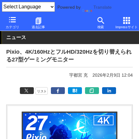
Powered by
Translate
PC Watch
半導体/周辺機器
モニター
その他
カテゴリ
過去記事
検索
Impressサイト
ニュース
Pixio、4K/160HzとフルHD/320Hzを切り替えられ
る27型ゲーミングモニター
宇都宮 充
2026年2月9日 12:04
リスト