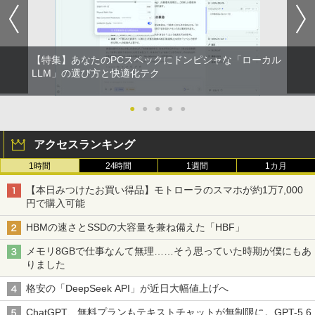
【特集】あなたのPCスペックにドンピシャな「ローカル
LLM」の選び方と快適化テク
●
●
●
●
●
アクセスランキング
1時間
24時間
1週間
1カ月
【本日みつけたお買い得品】モトローラのスマホが約1万7,000
円で購入可能
HBMの速さとSSDの大容量を兼ね備えた「HBF」
メモリ8GBで仕事なんて無理……そう思っていた時期が僕にもあ
りました
格安の「DeepSeek API」が近日大幅値上げへ
ChatGPT、無料プランもテキストチャットが無制限に。GPT-5.6