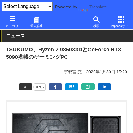
Powered by
Translate
PC Watch
パソコン/タブレット/スマートフォン
ゲーミングパソ
カテゴリ
過去記事
検索
Impressサイト
ニュース
TSUKUMO、Ryzen 7 9850X3DとGeForce RTX
5090搭載のゲーミングPC
宇都宮 充
2026年1月30日 15:20
リスト