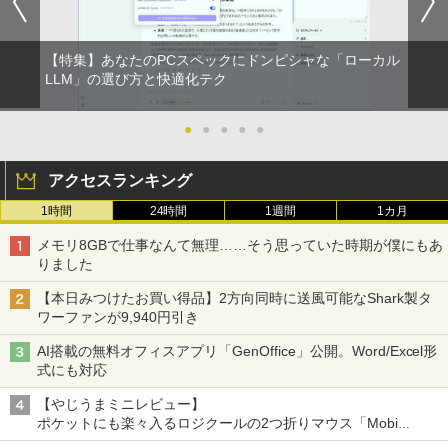
【特集】あなたのPCスペックにドンピシャな「ローカル
LLM」の選び方と快適化テク
●
●
●
●
●
アクセスランキング
1時間
24時間
1週間
1カ月
メモリ8GBで仕事なんて無理……そう思っていた時期が僕にもあ
りました
【本日みつけたお買い得品】2方向同時に送風可能なShark製タ
ワーファンが9,940円引き
AI搭載の無料オフィスアプリ「GenOffice」公開。Word/Excel形
式にも対応
【やじうまミニレビュー】
ポケットにも楽々入るロジクールの2つ折りマウス「Mobi
Fold」。その気になるギミックとは？