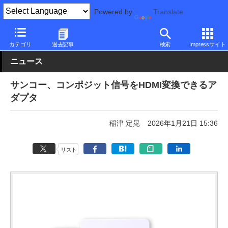
Powered by
Translate
PC Watch
半導体/周辺機器
アクセサリ
その他
カテゴリ
過去記事
検索
Impressサイト
ニュース
サンコー、コンポジット信号をHDMI変換できるア
ダプタ
稲津 定晃
2026年1月21日 15:36
リスト