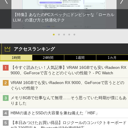
【特集】あなたのPCスペックにドンピシャな「ローカル
LLM」の選び方と快適化テク
●
●
●
●
●
アクセスランキング
1時間
24時間
1週間
1カ月
【今すぐ読みたい！人気記事】VRAM 16GBでも安いRadeon RX
9000、GeForceで言うとどのぐらいの性能？ - PC Watch
VRAM 16GBでも安いRadeon RX 9000、GeForceで言うとどの
ぐらいの性能？
メモリ8GBで仕事なんて無理……そう思っていた時期が僕にもあ
りました
HBMの速さとSSDの大容量を兼ね備えた「HBF」
【本日みつけたお買い得品】ロジクールのコンパクトキーボード
が3,720円引き。Bluetoothで3台接続対応