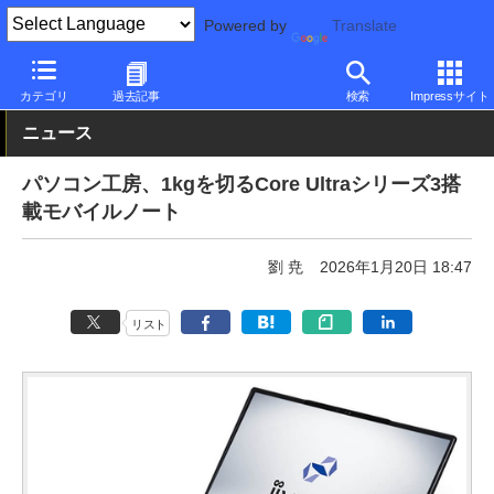
Powered by
Translate
PC Watch
パソコン/タブレット/スマートフォン
モバイルノート
カテゴリ
過去記事
検索
Impressサイト
ニュース
パソコン工房、1kgを切るCore Ultraシリーズ3搭
載モバイルノート
劉 尭
2026年1月20日 18:47
リスト