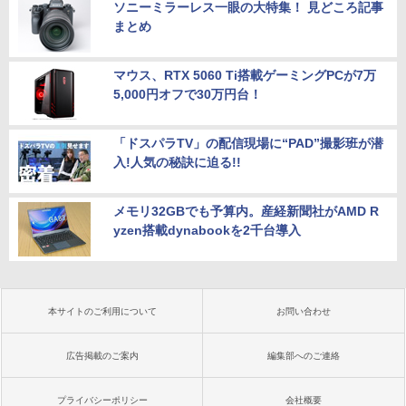
ソニーミラーレス一眼の大特集！ 見どころ記事
まとめ
マウス、RTX 5060 Ti搭載ゲーミングPCが7万
5,000円オフで30万円台！
「ドスパラTV」の配信現場に“PAD”撮影班が潜
入!人気の秘訣に迫る!!
メモリ32GBでも予算内。産経新聞社がAMD R
yzen搭載dynabookを2千台導入
本サイトのご利用について
お問い合わせ
広告掲載のご案内
編集部へのご連絡
プライバシーポリシー
会社概要