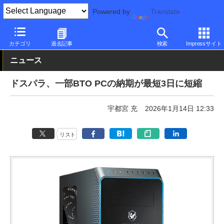
Powered by
Translate
PC Watch
パソコン/タブレット/スマートフォン
デスクトップパ
カテゴリ
過去記事
検索
Impressサイト
ニュース
ドスパラ、一部BTO PCの納期が最短3日に短縮
宇都宮 充
2026年1月14日 12:33
リスト