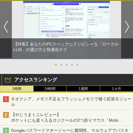
【特集】あなたのPCスペックにドンピシャな「ローカル
LLM」の選び方と快適化テク
●
●
●
●
●
アクセスランキング
1時間
24時間
1週間
1カ月
キオクシア、メモリ不足をフラッシュメモリで補う拡張モジュー
ル
【やじうまミニレビュー】
ポケットにも楽々入るロジクールの2つ折りマウス「Mobi
Fold」。その気になるギミックとは？
Googleパスワードマネージャーに脆弱性、マルウェアでパスキ