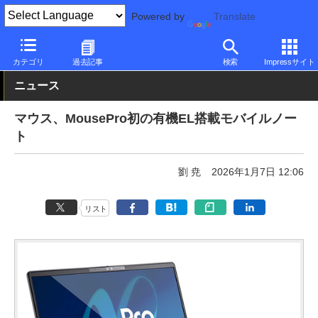
Powered by
Translate
PC Watch
パソコン/タブレット/スマートフォン
モバイルノート
カテゴリ
過去記事
検索
Impressサイト
ニュース
マウス、MousePro初の有機EL搭載モバイルノー
ト
劉 尭
2026年1月7日 12:06
リスト