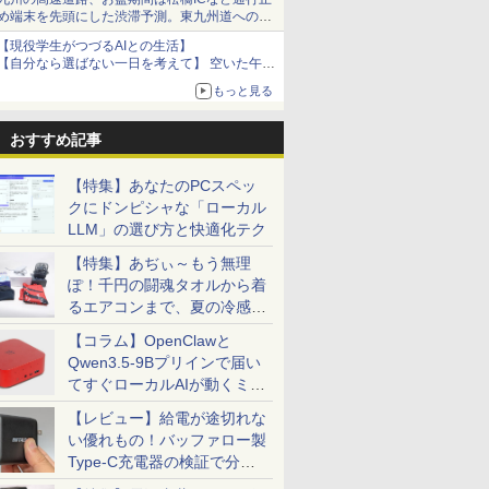
め端末を先頭にした渋滞予測。東九州道への迂
回は料金調整を実施
【現役学生がつづるAIとの生活】
【自分なら選ばない一日を考えて】 空いた午後
をチャッピーに捧げたら、思わぬ絶景に出会っ
もっと見る
た話
おすすめ記事
【特集】あなたのPCスペッ
クにドンピシャな「ローカル
LLM」の選び方と快適化テク
【特集】あぢぃ～もう無理
ぽ！千円の闘魂タオルから着
るエアコンまで、夏の冷感グ
ッズ一挙紹介
【コラム】OpenClawと
Qwen3.5-9Bプリインで届い
てすぐローカルAIが動くミニ
PC「SER9 Pro」
【レビュー】給電が途切れな
い優れもの！バッファロー製
Type-C充電器の検証で分か
ったこと