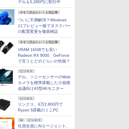
デルも5,280円に割引中
今すぐ読みたい！人気記事
ついに不満解消？Windows
11プレビュー版でタスクバー
の配置変更を徹底検証
今すぐ読みたい！人気記事
VRAM 16GBでも安い
Radeon RX 9000、GeForce
で言うとどのぐらいの性能？
ビジネス
デル、ソニーセンサーのWeb
カメラを標準搭載した小規模
会議向け43型4Kモニター
ビジネス
リンクス、6万2,800円で
Ryzen 5搭載のミニPC
AI
ビジネス
社員全員にAIエージェント、