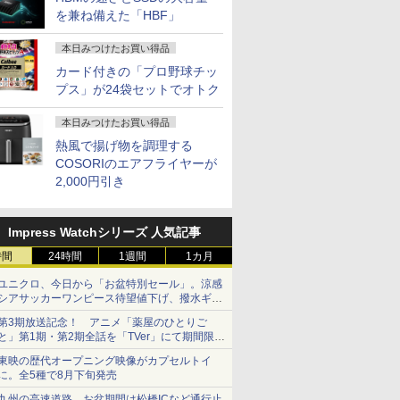
￥2,050
￥1,689
を兼ね備えた「HBF」
5 12.5型
プPC
.1 交換用
Core i5 8GB
Monitor A24i 2026 デ
い手術法／岡野昇三／
【8745HS/H255より上位】
H&B】NEC VersaPro/
［21.45型 /フル
モリ16GB SSD500GB
トパソコン
ノングレア 非光沢 ス
Peanuts Worldwide
i7-1355U 10コ
WEBカメ
60Hz 30
￥14,300
￥12,580
￥19,800
￥135,900
￥9,999
￥10,980
￥149,800
￥19,800
￥11,600
￥2,970
￥149,800
￥24,890
￥11,800
1080 IPS
SSD256GB タッチパ
ィスプレイ 1080P 23.8
灰井康佑／藤田淳
Radeon 780M(単体GPU級性
第4世代 Core i5/メモリ:
HD(1920×1080) /ワイ
Windows11 デスクトップPC
Windows11 Office付
ピーカー内蔵 3年保証
LLC ]
16GB/ SSD 1TB
Windows 
1920x1080
 搭載 モバ
液晶ディス
ネル対応 12.3型
インチ 144Hzリフレッ
能)｜128GB DDR5拡張可能
4GB/8GB/16GB/SSD:128GB/256GB/512GB/1TB/15.6
ド /100Hz］ VP227HF
WPS Office付き 1年保証
｜スペック Core i5 第7
ディスプレイ パソコン
11/ Office付き/
0ffice 20
LED LC
本日みつけたお買い得品
リ 4GB
交換用液晶
Windows11 Pro 無線
シュレート sRGB99%
｜USB4×2｜4画面8K｜デュ
型/USB 3.0/DVD/SDカ
NVMe M.2 SSD 高性能 配信
世代 メモリ 8GB 大容
モニター PCモニター
デスクトップPC
型 2K液晶(2
プレイ 修
カード付きの「プロ野球チッ
8GB コ
LAN Wi-Fi Bluetooth
1670万色 300nits ΔE＜
アル2.5G LAN｜3年保証｜
ードスロット/Wi-
動画編集 VTuber対応 eスポ
量 HDD 500GB テンキ
フルハイビジョン 21イ
イト
Wi-Fi Mini
パネル
プス」が24袋セットでオトク
WIFI
Webカメラ WPS
1 低ブルーライト 大画
Win11 Pro｜在宅/クリエイタ
Fi/Office/無線マウス/中
ーツ 初心者 ゲーミングパソ
ー DVDドライブ搭載
ンチ 液晶モニター ア
Bluetooth
SB3.0 パ
Office付き オフィス
面 TÜV認証 目にやさし
ー/ゲーミング向け mini pc
古 パソコン/中古PC ノ
コン デスクトップパソコン
CD DVD 再生可｜中古
イリスオーヤマ DT-JF
SurfaceCo
C 中古ノ
中古パソコン ノートパ
い 調整可能なスタンド
16GB+1TB
ートパソコ
【当日出荷】
パソコン 中古ノートパ
* 安心延長保証対象
USB3.0
本日みつけたお買い得品
ソコン ノートPC タブ
VESA
ン/Windows11
ソコン 中古PC オフィ
熱風で揚げ物を調理する
レット 90日保証 【中
ス搭載
COSORIのエアフライヤーが
古】
2,000円引き
Impress Watchシリーズ 人気記事
時間
24時間
1週間
1カ月
ユニクロ、今日から「お盆特別セール」。涼感
シアサッカーワンピース待望値下げ、撥水ギア
ショーツは1990円に
第3期放送記念！ アニメ「薬屋のひとりご
と」第1期・第2期全話を「TVer」にて期間限定
で順次無料配信開始
東映の歴代オープニング映像がカプセルトイ
に。全5種で8月下旬発売
九州の高速道路、お盆期間は松橋ICなど通行止