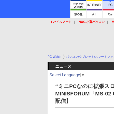
モバイルノート
NUC/小型パソコン
M
SSD
キーボード
マウス
PC Watch
パソコン/タブレット/スマートフォ
ニュース
Select Language
▼
“ミニPCなのに拡張ス
MINISFORUM「MS-0
配信】