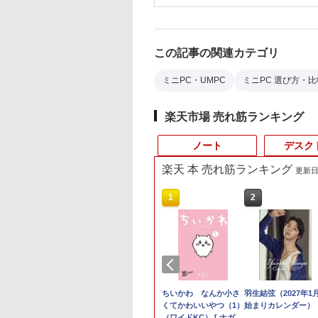
この記事の関連カテゴリ
ミニPC・UMPC
ミニPC 選び方・比
楽天市場 売れ筋ランキング
ノート
デスク
楽天 本 売れ筋ランキング
更新日時
4
10
10
10
1
1
1
1
2
2
2
2
定価格／ゲーミ
ュー投稿 5年保証
式限定2年保証】
OOPY まるっと入
【展示品・代引不可】 Dell
ノートパソコン
Yoothi 互換品 液晶
sweet (スウィート)
【★最大100%ポイン
MSI CUBI-5-12M-470JP
富士通 Fujitsu 液晶モ
ちいかわ なんか小さ
【超特価】厳選大手
羽生結弦（2027年1
【マラソンP5倍/10
「28%クーポンで
ット 新品
 Office 2024
ター 21.5インチ フ
 かんたん圧縮収納
デスクトップパソコン Dell
Surface Pro 5 高性能
15.6インチ N156HGA-
2026年 9月号 [雑誌]
ト】【大特価!訳あり!】
Core i3-1215U/8GB/256GB
ニター VL-17CST 17イ
くてかわいいやつ（1）
ーカー 液晶モニター
始まりカレンダー）
オフクーポン】中古
GEEKOM A7 
7 5700X メ
B 搭載｜中古 ノー
 高画質 100Hz VA
チ BOOK [
24 AD67 23.8型FHD/ Core
第7世代Core i5-7300U
EA3 CMN15F5 対応
富士通 LIFEBOOK
SSD Windows 11 Pro 超小
ンチ スクエア ホワイ
（ワイドKC） [ ナガノ
シークレット 19イン
ートパソコン
AMD Ryzen 9