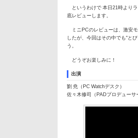
というわけで 本日21時よりライブ
底レビューします。
ミニPCのレビューは、激安モ
したが、今回はその中でも“と
う。
どうぞお楽しみに！
出演
劉 尭（PC Watchデスク）
佐々木修司（PADプロデューサ