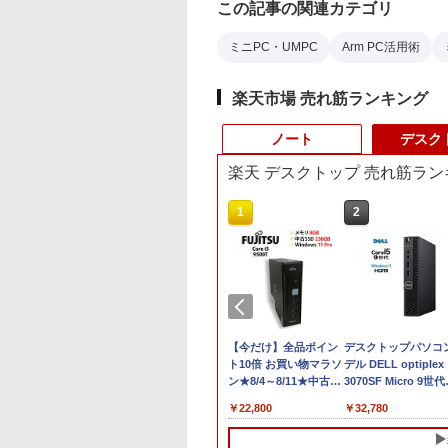
この記事の関連カテゴリ
ミニPC・UMPC
Arm PC活用術
楽天市場 売れ筋ランキング
ノート
デスク
楽天 デスクトップ 売れ筋ラン
10
10
1
1
2
2
品】14インチワイ
el Core i7搭載】
【★最大100%ポイン
【エントリーでポイン
【期間限定 ポイント
【今だけ】全品ポイン
中古ノートパソコン
デスクトップパソコ
晶 フルHD ノート
 OptiPlex 3050 SFF
ト】【第8世代・4コ
ト100％還元のチャン
UP＆クーポン配布】
ト10倍 お買い物マラソ
HP ProBook 450 G5
デル DELL optiplex
ン office付き
ペースデスクトッ
ア・8スレッド】HP
ス】GMKtec ミニPC
Lenovo 500e
ン★8/4～8/11★中古パ
G6 G7 G8 第10世代
3070SF Micro 9世代
l Pentium GOLD
コン/DDR4
ProBook 450 G6/第8世
AMD Ryzen 5 7640HS
Chromebook Gen 4s
ソコン デスクトップ
Core i3/i5選択可
Core i5 メモリ8GB
800
800
￥34,800
￥91,999
￥36,800
￥22,800
￥24,980
￥32,780
0Y メモリ8GB M.2
B、
代 Core i5/メモ
6コア12スレッド
2in1 ノートパソコン
PC FUJITSU
Windows11 Pro Off
16GB SSD256GB
A SSD256GB
256GB/Windows11Pro
リ:8GB/16GB/SSD:256GB/512GB/1TB/15.6
MAX5.0GHz DDR5
83L5S00000
ESPRIMO Q558/B
2024付き メモリ16G
HDMI office