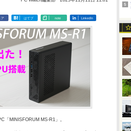
ェア
はてブ
note
LinkedIn
MINISFORUM MS-R1」。