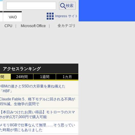
Impress サイト
全カテゴリ
CPU
Microsoft Office
アクセスランキング
時間
24時間
1週間
1カ月
HBMの速さとSSDの大容量を兼ね備えた
「HBF」
Claude Fable 5、格下モデルに回される不満が
85%減。生物学の質問で
【本日みつけたお買い得品】モトローラのスマ
ホが約1万7,000円で購入可能
メモリ8GBで仕事なんて無理……そう思ってい
た時期が僕にもありました