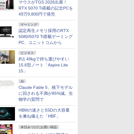
マウスがTGS 2026出展！
RTX 5070 Ti搭載の記念PCを
49万9,800円で発売
ゲーミング
認定再生メモリ採用のRTX
5080/5070 Ti搭載ゲーミング
PC、ユニットコムから
ビジネス
約1.49kgで持ち運びやすい
15.6型ノート「Aspire Lite
15」
AI
Claude Fable 5、格下モデル
に回される不満が85%減。生
物学の質問で
HBMの速さとSSDの大容量
を兼ね備えた「HBF」
本日みつけたお買い得品