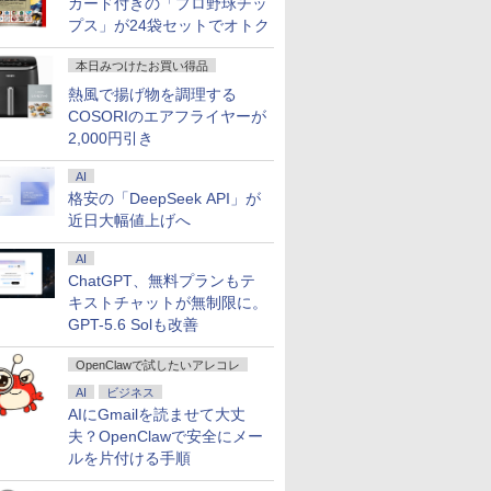
カード付きの「プロ野球チッ
プス」が24袋セットでオトク
本日みつけたお買い得品
熱風で揚げ物を調理する
COSORIのエアフライヤーが
2,000円引き
AI
格安の「DeepSeek API」が
近日大幅値上げへ
7
7
8
8
9
9
10
10
AI
ChatGPT、無料プランもテ
キストチャットが無制限に。
GPT-5.6 Solも改善
OpenClawで試したいアレコレ
ール期間
搭載 第
エントリーで最大10
【中古ゲーミングPC】
＼11日まで限定価格／
「セールで99,900円」
【新品】14インチワイ
【Intel Core i7搭載】
【★最大10
【エントリ
AI
ビジネス
倍】中古
i5【中
倍！｜
構成が選択できる！
ノートパソコン 新品
GEEKOM A7 Max ミニ
ド液晶 フルHD ノート
Dell OptiPlex 3050 SFF
ト】【第8世
ト100％
AIにGmailを読ませて大丈
 第11世
FF 400
MicrosoftOffice 2024
Ryzen7 Ryzen5 BTO
Intel Pentium GOLD
PC AMD Ryzen 9
パソコン office付き
省スペースデスクトッ
ア・8スレッ
ス】GMKt
夫？OpenClawで安全にメー
メモリ
500
可｜Sony VAIO Pro
新品ケース 新品SSD
6500Y メモリ12GB
7940HS搭載
Intel Pentium GOLD
プパソコン/DDR4
ProBook 4
AMD Ryze
￥26,999
￥85,980
￥32,800
￥99,900
￥34,800
￥37,800
￥34,800
￥91,999
SD256GB
VJPG/K13 ブラック｜
新品クーラー使用
SSD256GB
【8745HS/H255より上
6500Y メモリ8GB M.2
16GB、
代 Core i5
6コア12
ルを片付ける手順
フルHD ノ
) + HDD
Office付き｜13.3型フ
CPU・グラボ選択可能
Windows11 WPS
位】Radeon 780M(単
SATA SSD256GB
SSD:256GB/Windows11Pro
リ:8GB/16G
MAX5.0GH