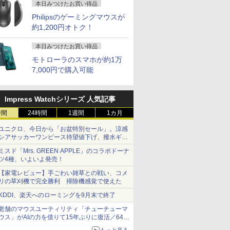
bカメラ
ー16GB
ルHD高解像度｜Core
GeForce GTX 1660
Office付き 初期設定済
体GPU級性能)｜
USB3.0 HDMI WEBカ
& KINGSOFT WPS
型液晶/WEB
32GB/最大
本日みつけたお買い得品
i
i5 第10世代 10210Uメ
SUPER / Ti / RTX3050
み 15.6インチ フルHD
128GB DDR5拡張可能
メラ Bluetooth 無線
Office/WiFi、
fi/Bluetoot
Radeon 76
Philipsのゲーミングマウスが
mtb-k】
モリ 8GB｜Wi-Fi
/ RTX3060Ti
ノートPC 初心者 学生
｜USB4×2｜4画面8K
LAN Windows11 JIS
Bluetooth/光学ドライ
C/HDMI/
M.2 2280
約1,200円オトク！
 東芝
Bluetooth WEBカメラ
Windows11 店長おす
在宅ワーク テンキー
｜デュアル2.5G LAN
規格 日本語配列キーボ
ブ（DVD）/4Kディスプ
ートパソコ
大2×8TB 
7
7
8
8
9
9
10
10
83/HS 初
内蔵 大容量 高性能 超
すめ ハイコスパ 綺麗
Wi-Fi Bluetooth HDMI
｜3年保証｜Win11 Pro
ード ノートPC
レイ対応【整備済み中
Windows1
Bluetooth
ぐ使える
軽量 中古パソコン オ
Zen3
日本語キーボード 安い
｜在宅/クリエイター/
win11【NC14J】
古品】
対応
LAN*2 V
本日みつけたお買い得品
料無料
フィス付き 中古PC 薄
ホワイト 白
ゲーミング向け mini
mini pc W
モトローラのスマホが約1万
型 ソニー
pc 16GB+1TB
Pro 4K 
7,000円で購入可能
Ultra
Impress Watchシリーズ 人気記事
広色域 】
） 【電
ふかふかダンジョン攻
【1,600円OFFクーポ
【16%OFF！8/11 1:59
【幼児ドリル部門ラン
【お買い物マラソ開催
テレビマガジン特別編
MAZZEL 1
液晶ディス
時間
24時間
1週間
1カ月
イルモニタ
真人 ]
略記〜俺の異世界転生
ン 8/4 20:00-8/11
まで】AOPEN ゲーミ
キング第1位】 学習参
中！P最大31.5%還元】
集 ウルトラマンシリ
photobook
イ・オー・デ
チ 5mm薄型
冒険譚〜/ 20 【電子書
01:59】Xiaomi モニタ
ングモニター 23.8イン
考書 問題集 ちえ・も
モニター 27/34型
ーズ60周年記念 全ウ
ZEAL [ MA
A271DB
ユニクロ、今日から「お盆特別セール」。涼感
金製 軽量
籍】[ KAKERU ]
ー A27i 2026 Xiaomi
チ IPS フルHD 非光
じ・かずを学ぶ決定版
260hz/200hz/100hz ゲ
ルトラマン記録大鑑 [
ディスプレ
￥792
￥15,580
￥14,980
￥15,800
￥14,999
￥16,500
￥4,950
￥15,380
シアサッカーワンピース待望値下げ、撥水ギア
72% 非光沢
Monitor A27i 2026 デ
沢 200Hz (144Hz
「七田式プリントD」
ーミングモニター USB
講談社 ]
型/1920×
ショーツは1990円に
80FHD
ィスプレイ 1080P 27
165Hz 対応) 0.5ms
TYPE-C端子対応 HDMI
ームレス]
ミスド「Mrs. GREEN APPLE」のコラボドーナ
nc/ブルー
インチ 144Hzリフレッ
sRGB 99% AMD
端子 1ms応答 ㍶モニタ
ツ4種、いよいよ発売！
/HDMI/ス
シュレート sRGB99%
FreeSync Premium
ー パソコン モニター 非
【家電レビュー】手ごわい雑草との戦い、コメ
バー付
1670万色 300nits ΔE
HDR10 HDMI 2.0
光沢 スピーカー内蔵
リの草刈機で完全勝利 掃除機感覚で使えた
X/Switch/PC/Mac
＜1 低ブルーライト 大
DisplayPort 1.2 スピ
HDR/Freesync/MPRT1ms/VESA
ocopar
画面 TÜV認証 目にや
ーカー・ヘッドフォン
対応 ブルーライト軽減
KDDI、楽天へのローミングを9月末で終了
さしい 調整可能なス
端子搭載 ゼロフレーム
MF27X3A
老舗のマウスユーティリティ「チューチューマ
タンド VESA規格
スピーカー搭載 VESA
ウス」がAIの力を借りて15年ぶりに復活／64bit
24KG3YX1bmipx
化、Windows 10/11、「Chrome」も走り回
もっと見る