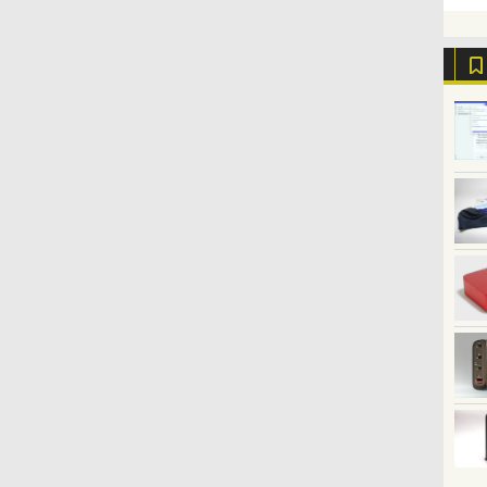
グ Type-C充電 マイ
ク付き 防水 タッチ式
音量調整 スポーツ/通
勤/通学/WEB会議(ホ
ワイト)