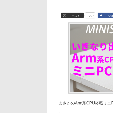
ポスト
リスト
シ
まさかのArm系CPU搭載ミニPC「