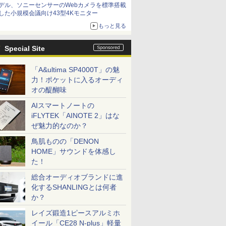
デル、ソニーセンサーのWebカメラを標準搭載
した小規模会議向け43型4Kモニター
もっと見る
Special Site
「A&ultima SP4000T」の魅
力！ポケットに入るオーディ
オの醍醐味
AIスマートノートの
iFLYTEK「AINOTE 2」はな
ぜ魅力的なのか？
鳥肌ものの「DENON
HOME」サウンドを体感し
た！
総合オーディオブランドに進
化するSHANLINGとは何者
か？
レイズ鍛造1ピースアルミホ
イール「CE28 N-plus」軽量