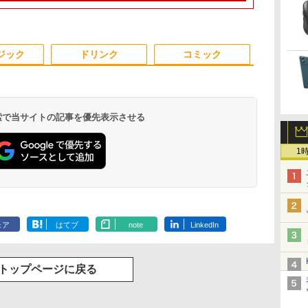
11
Core i7-7600U 16GB
ス 高さ4.4cm 軽量 モ
ソコン Windows11
対応 USB3.0 一体型PC
設定済 Webカメラ
256GB) RB102-N18U
ングレア We
500GBメモリ
スク
爆速512GB-SSD カメ
ニター取り付け可 イン
office付き｜15.6型 テ
テンキー付きキーボー
zoom 日本語キーボー
無線LAN Wi-F
DVDマルチ
勤務
ク
ラ 無線 Office付
テルCeleron メモリ
ンキー付き｜ノートパ
ド＆マウスプレゼント
ド 14.1型 Intel
Bluetooth
Win11Pro【s
コ
Win11【ノートパソコ
8GB 高速SSD 256GB
ソコンWindows11 第8
付き 在宅勤務 テレワ
Celeron メモリ8GB
Windows11
【ky】
3
3
4
4
5
5
6
6
ン 中古パソコン 中古
USB 3.0 HDMI 2画面同
世代｜ノートパソコン
ーク 家庭用 省スペー
SSD1TB(最大) 大容量
dynabook G
ジック
ドリンク
コミック
PC】（Windows10も
時出力可 無線機能 テレ
｜パソコン｜PC｜中古
スPC
バッテリービジネス 大
期設定済 す
対応可能 Win10）
ワーク 在宅勤務 パソコ
PC
学生 プレゼント 学生
90日保証 送
ン
向け
 検索で当サイトの記事を優先表示させる
デ
ア
【期間限定10%OFFク
町人Aは悪役令嬢をど
ゲーミングモニター
キングダム 80 （ヤン
【新商品特価11699
日本史探偵コナン 全12
【sRGB90%
魔女と傭兵（9
1
TA
[
ーポン 8/12 10時まで】
うしても救いたい〜ど
21.5インチ PCモニタ
グジャンプコミック
円！8/11 1:59迄】モバ
巻セット [ 青山 剛昌 ]
楽天1位 モバ
子書籍】[ 宮木
-B
モニター 21.5型 液晶デ
ぶと空と氷の姫君〜
ー 100Hz 5ms
ス） [ 原 泰久 ]
イルモニター 15.6イン
ー 15.6イン
￥12,936
￥792
ィスプレイ ベゼル ディ
10【電子書店共通特典
1920×1080 FHD VAパ
チ ポータブルモニター
耐久アルミ合
￥9,480
￥726
￥8,999
￥770
￥11,699
￥11,980
|
スプレイ 液晶モニター
イラスト付】 【電子書
ネル ノングレア 非光
モバイルディスプレイ
780g sRGB
.
Anker Soundcore
On My Road
by Amazon 天然水
ONE PIECE モノクロ
【2026年アップグレ
On My Road
by Amazon 炭酸水
HUNTER×HUNTER
Xiaomi シャオミ
BUGS LIFE
コカ・コーラ やかんの
スーパーの裏でヤニ吸
ス
PCモニター 壁掛け フ
籍】[ 目黒三吉 ]
沢 チルト調整 PCモニ
1920×1080 フルHD IPS
IPS 1920x10
Liberty 5 ミッドナイ
(Stadium ver.)
ラベルレス 2L×9本
版 115 (ジャンプコミ
ード版】AOKIMI ワ
(Stadium ver.)
ラベルレス 500ml
モノクロ版 39 (ジャ
REDMI Buds 8 Lite ワ
麦茶 from 爽健美茶 ラ
うふたり 9巻 (デジタル
入
リッカーレス
ター simplus シンプラ
パネル 非光沢 HDR ス
HDR/FreeSy
￥250
トブラック
ックスDIGITAL)
イヤレスイヤホン
×24本 強炭酸水 ペッ
ンプコミックス
イヤレスイヤホン
ベルレス
版ビッグガンガンコミ
GA
FreeSync 21.5インチ
ス SP-NMT21【送料無
ピーカー内蔵 保護カバ
カット TypeC
￥250
￥1,117
￥250
ェア
はてブ
note
LinkedIn
水
bluetooth イヤホン
トボトル 500ミリリ
DIGITAL)
Bluetooth 5.4 ノイズ
650mlPET×24本
ックス)
ブ
角度調節 FullHD ブル
料】【レビューでモニ
ー付き 軽量 薄型 Type-
ピーカー/カ
￥14,990
￥594
￥1,964
￥1,625
￥572
￥3,480
￥2,009
￥810
V12 小型軽量 ブルー
ットル (Smart
キャンセリング ANC
ーライトカット VAパネ
タークリーナープレゼ
C ミニHDMI 在宅 テレ
PS4/PS5/XBO
トゥースHi-Fi 最大
Basic)
36時間再生
ル VESAフル FHDノン
ント】【メーカー1年
ワーク simplus シンプ
サブモニター c
36時間再生 ぶるーと
トップページに戻る
グレア MAXZEN
保証】
ラス SP-MBM156 【送
ゅーす コードレス
JM22CH02
料無料】
ENCノイズキャンセ
リング 自動ペアリン