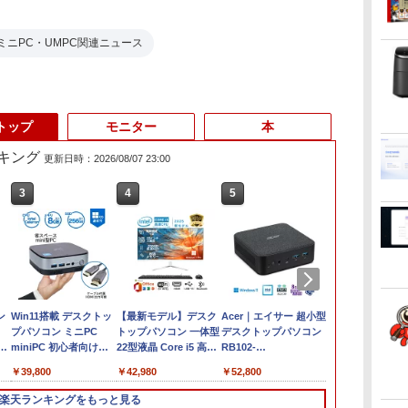
ミニPC・UMPC関連ニュース
トップ
モニター
本
キング
更新日時：2026/08/07 23:00
3
3
4
4
5
5
6
6
ン
送料無料 あす楽対応 即
Win11搭載 デスクトッ
超得2,000円OFF&P5倍
【最新モデル】デスク
【新品】【楽天1
Acer｜エイサー 超小型
【マラソンセ
程度良好 SSD
日発送 中古良品 フル
プパソコン ミニPC
｜第8世代 office付き
トップパソコン 一体型
位！】ノートパソコン
デスクトップパソコン
中ポイント5
12世代 Core 
HD対応WUXGA 12.1イ
miniPC 初心者向け
｜楽天1位 三冠獲得｜
22型液晶 Core i5 高速
新品第13世代CPU搭載
RB102-
ノートパソコン
古】 HP Pro S
ンチ Panasonic Let's
Office付き
豪華特典付き｜最大
CPU搭載 Windows11
ノートPC Office付き
N18U(Windows 11
代 Core i5 
G9Core i5 12
￥28,589
￥39,800
￥29,800
￥42,980
￥29,800
￥52,800
￥29,980
￥62,800
ice
note CF-SZ6Z
Windows11 初心者向
180日保証｜Core i5 第
& Office付き メモリ
ノートパソコン 初心者
Pro/Intel Processor
16GB M.2 S
3.0GHzSSD
B
Windows11 七世代
け 初期設定済 省スペー
8世代｜中古ノートパ
8GB SSD256GB Wi-Fi
向け Windows11 初期
N150/メモリ 8GB/SSD
13.3インチ 
256GB(NVMe
楽天ランキングをもっと見る