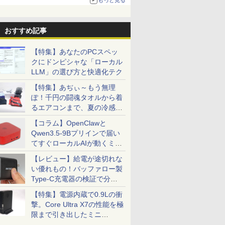
る。復活記念で2026年末まで500円
おすすめ記事
【特集】あなたのPCスペッ
クにドンピシャな「ローカル
LLM」の選び方と快適化テク
【特集】あぢぃ～もう無理
ぽ！千円の闘魂タオルから着
るエアコンまで、夏の冷感グ
ッズ一挙紹介
【コラム】OpenClawと
Qwen3.5-9Bプリインで届い
てすぐローカルAIが動くミニ
PC「SER9 Pro」
【レビュー】給電が途切れな
い優れもの！バッファロー製
Type-C充電器の検証で分か
ったこと
【特集】電源内蔵で0.9Lの衝
撃。Core Ultra X7の性能を極
限まで引き出したミニ
PC「GPD BOX」