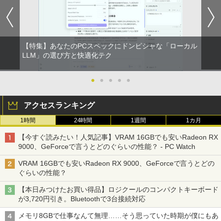
【特集】あなたのPCスペックにドンピシャな「ローカル
LLM」の選び方と快適化テク
●
●
●
●
●
アクセスランキング
1時間
24時間
1週間
1カ月
【今すぐ読みたい！人気記事】VRAM 16GBでも安いRadeon RX
9000、GeForceで言うとどのぐらいの性能？ - PC Watch
VRAM 16GBでも安いRadeon RX 9000、GeForceで言うとどの
ぐらいの性能？
【本日みつけたお買い得品】ロジクールのコンパクトキーボード
が3,720円引き。Bluetoothで3台接続対応
メモリ8GBで仕事なんて無理……そう思っていた時期が僕にもあ