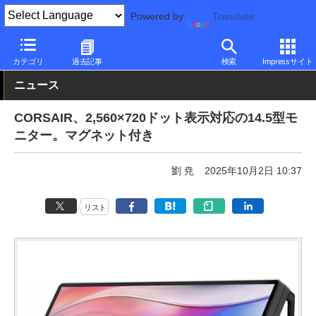
Powered by
Translate
PC Watch
半導体/周辺機器
モニター
その他
カテゴリ
過去記事
検索
Impressサイト
ニュース
CORSAIR、2,560×720ドット表示対応の14.5型モ
ニター。マグネット付き
劉 尭
2025年10月2日 10:37
リスト