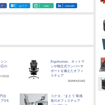
ェア
はてブ
note
LinkedIn
、シン
Ergohuman、オットマ
対応の
ンや独立式ランバーサ
ポートを備えたオフィ
スチェア
5年7月2日
2025年6月18日
万円台
コクヨ、“まとう”新感
ア3モ
覚のオフィスチェア