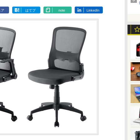
ェア
はてブ
note
LinkedIn