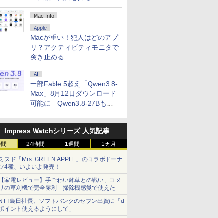
Mac Info
Apple
Macが重い！犯人はどのアプ
リ？アクティビティモニタで
突き止める
AI
一部Fable 5超え「Qwen3.8-
Max」8月12日ダウンロード
可能に！Qwen3.8-27Bも順
次
Impress Watchシリーズ 人気記事
時間
24時間
1週間
1カ月
ミスド「Mrs. GREEN APPLE」のコラボドーナ
ツ4種、いよいよ発売！
【家電レビュー】手ごわい雑草との戦い、コメ
リの草刈機で完全勝利 掃除機感覚で使えた
NTT島田社長、ソフトバンクのセブン出資に「d
ポイント使えるようにして」