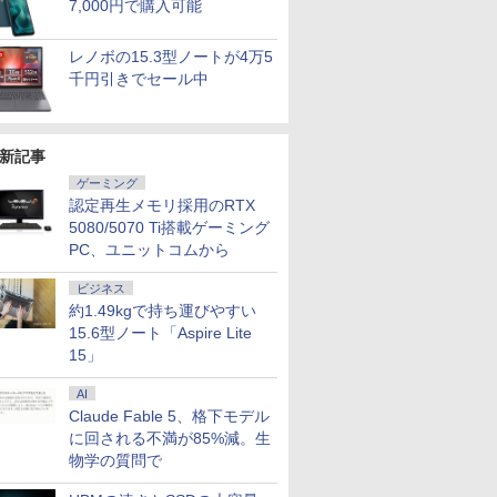
7,000円で購入可能
レノボの15.3型ノートが4万5
千円引きでセール中
新記事
ゲーミング
認定再生メモリ採用のRTX
5080/5070 Ti搭載ゲーミング
PC、ユニットコムから
ビジネス
約1.49kgで持ち運びやすい
15.6型ノート「Aspire Lite
15」
AI
Claude Fable 5、格下モデル
に回される不満が85%減。生
物学の質問で