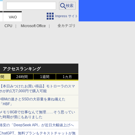
Impress サイト
全カテゴリ
CPU
Microsoft Office
アクセスランキング
時間
24時間
1週間
1カ月
【本日みつけたお買い得品】モトローラのスマ
ホが約1万7,000円で購入可能
HBMの速さとSSDの大容量を兼ね備えた
「HBF」
メモリ8GBで仕事なんて無理……そう思ってい
た時期が僕にもありました
格安の「DeepSeek API」が近日大幅値上げへ
ChatGPT、無料プランもテキストチャットが無