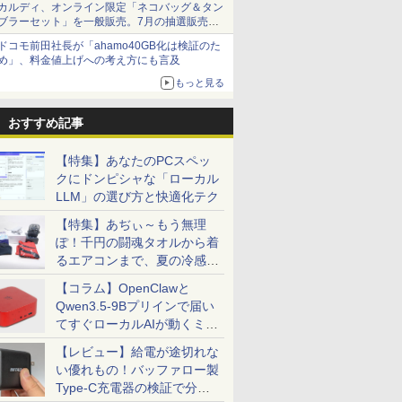
カルディ、オンライン限定「ネコバッグ＆タン
ブラーセット」を一般販売。7月の抽選販売の
当選無効分
ドコモ前田社長が「ahamo40GB化は検証のた
め」、料金値上げへの考え方にも言及
もっと見る
おすすめ記事
【特集】あなたのPCスペッ
クにドンピシャな「ローカル
LLM」の選び方と快適化テク
【特集】あぢぃ～もう無理
ぽ！千円の闘魂タオルから着
るエアコンまで、夏の冷感グ
ッズ一挙紹介
【コラム】OpenClawと
Qwen3.5-9Bプリインで届い
てすぐローカルAIが動くミニ
PC「SER9 Pro」
【レビュー】給電が途切れな
い優れもの！バッファロー製
Type-C充電器の検証で分か