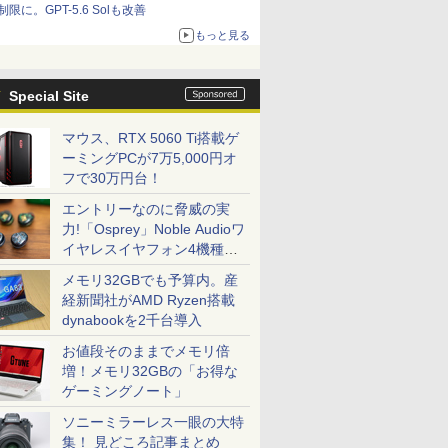
制限に。GPT-5.6 Solも改善
もっと見る
Special Site
マウス、RTX 5060 Ti搭載ゲ
ーミングPCが7万5,000円オ
フで30万円台！
エントリーなのに脅威の実
力!「Osprey」Noble Audioワ
イヤレスイヤフォン4機種を
一気に聴く
メモリ32GBでも予算内。産
経新聞社がAMD Ryzen搭載
dynabookを2千台導入
お値段そのままでメモリ倍
増！メモリ32GBの「お得な
ゲーミングノート」
ソニーミラーレス一眼の大特
集！ 見どころ記事まとめ