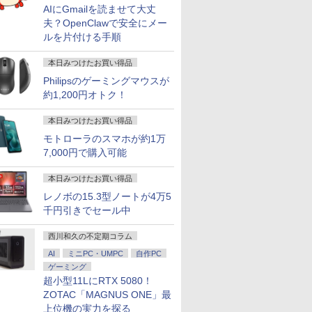
AIにGmailを読ませて大丈
夫？OpenClawで安全にメー
ルを片付ける手順
本日みつけたお買い得品
Philipsのゲーミングマウスが
約1,200円オトク！
本日みつけたお買い得品
モトローラのスマホが約1万
7,000円で購入可能
本日みつけたお買い得品
レノボの15.3型ノートが4万5
千円引きでセール中
西川和久の不定期コラム
AI
ミニPC・UMPC
自作PC
ゲーミング
超小型11LにRTX 5080！
ZOTAC「MAGNUS ONE」最
上位機の実力を探る