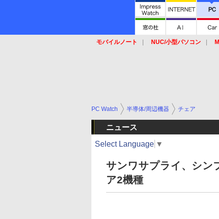
モバイルノート
NUC/小型パソコン
M
SSD
キーボード
マウス
PC Watch
半導体/周辺機器
チェア
ニュース
Select Language
▼
サンワサプライ、シン
ア2機種