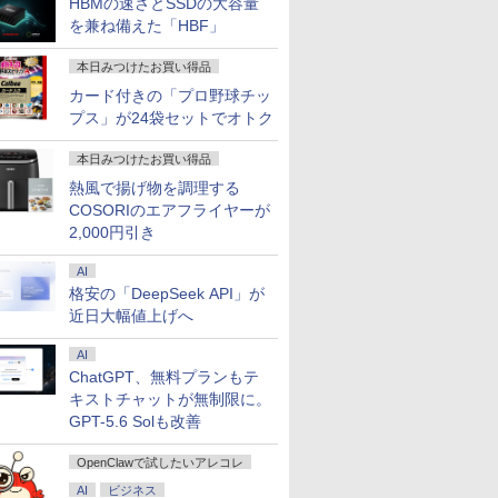
HBMの速さとSSDの大容量
を兼ね備えた「HBF」
本日みつけたお買い得品
カード付きの「プロ野球チッ
プス」が24袋セットでオトク
本日みつけたお買い得品
熱風で揚げ物を調理する
COSORIのエアフライヤーが
2,000円引き
AI
格安の「DeepSeek API」が
近日大幅値上げへ
AI
ChatGPT、無料プランもテ
キストチャットが無制限に。
GPT-5.6 Solも改善
OpenClawで試したいアレコレ
AI
ビジネス