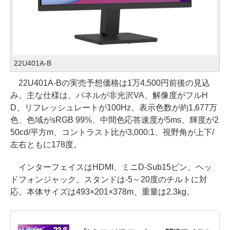
22U401A-B
22U401A-Bの実売予想価格は1万4,500円前後の見込
み。主な仕様は、パネルが非光沢VA、解像度がフルH
D、リフレッシュレートが100Hz、表示色数が約1,677万
色、色域がsRGB 99%、中間色応答速度が5ms、輝度が2
50cd/平方m、コントラスト比が3,000:1、視野角が上下/
左右ともに178度。
インターフェイスはHDMI、ミニD-Sub15ピン、ヘッ
ドフォンジャック。スタンドは-5～20度のチルトに対
応。本体サイズは493×201×378m、重量は2.3kg。