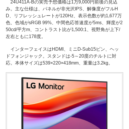
24U411A-Bの実売予想価格は1万9,000円前後の見込
み。主な仕様は、パネルが非光沢IPS、解像度がフルH
D、リフレッシュレートが120Hz、表示色数が約1,677万
色、色域がsRGB 99%、中間色応答速度が5ms、輝度が2
50cd/平方m、コントラスト比が1,500:1、視野角が上下/
左右ともに178度。
インターフェイスはHDMI、ミニD-Sub15ピン、ヘッ
ドフォンジャック。スタンドは-5～20度のチルトに対
応。本体サイズは539×220×418mm、重量は3.2kg。