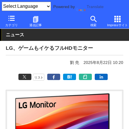
Powered by
Translate
PC Watch
半導体/周辺機器
モニター
LG
カテゴリ
過去記事
検索
Impressサイト
ニュース
LG、ゲームもイケるフルHDモニター
劉 尭
2025年8月22日 10:20
リスト