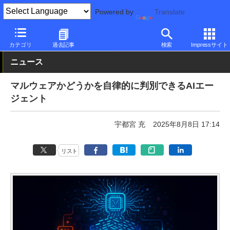
Powered by
Translate
PC Watch
市場
AI
その他
カテゴリ
過去記事
検索
Impressサイト
ニュース
マルウェアかどうかを自律的に判別できるAIエー
ジェント
宇都宮 充
2025年8月8日 17:14
リスト