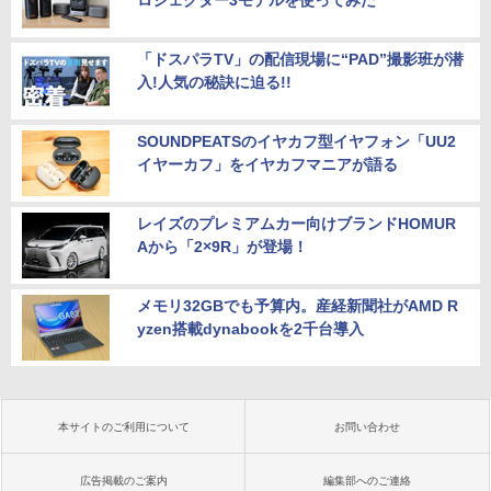
ロジェクター3モデルを使ってみた
「ドスパラTV」の配信現場に“PAD”撮影班が潜
入!人気の秘訣に迫る!!
SOUNDPEATSのイヤカフ型イヤフォン「UU2
イヤーカフ」をイヤカフマニアが語る
レイズのプレミアムカー向けブランドHOMUR
Aから「2×9R」が登場！
メモリ32GBでも予算内。産経新聞社がAMD R
yzen搭載dynabookを2千台導入
本サイトのご利用について
お問い合わせ
広告掲載のご案内
編集部へのご連絡