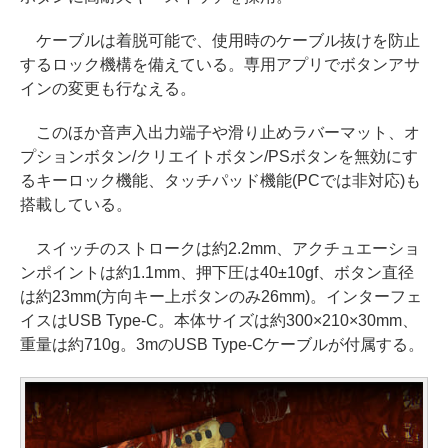
ケーブルは着脱可能で、使用時のケーブル抜けを防止
するロック機構を備えている。専用アプリでボタンアサ
インの変更も行なえる。
このほか音声入出力端子や滑り止めラバーマット、オ
プションボタン/クリエイトボタン/PSボタンを無効にす
るキーロック機能、タッチパッド機能(PCでは非対応)も
搭載している。
スイッチのストロークは約2.2mm、アクチュエーショ
ンポイントは約1.1mm、押下圧は40±10gf、ボタン直径
は約23mm(方向キー上ボタンのみ26mm)。インターフェ
イスはUSB Type-C。本体サイズは約300×210×30mm、
重量は約710g。3mのUSB Type-Cケーブルが付属する。