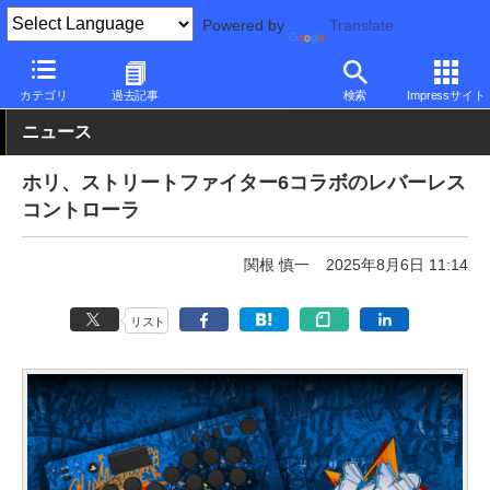
Powered by
Translate
PC Watch
半導体/周辺機器
その他
カテゴリ
過去記事
検索
Impressサイト
ニュース
ホリ、ストリートファイター6コラボのレバーレス
コントローラ
関根 慎一
2025年8月6日 11:14
リスト