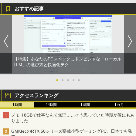
おすすめ記事
【特集】あなたのPCスペックにドンピシャな「ローカル
LLM」の選び方と快適化テク
●
●
●
●
●
アクセスランキング
1時間
24時間
1週間
1カ月
メモリ8GBで仕事なんて無理……そう思っていた時期が僕にもあ
りました
GMKtecのRTX 50シリーズ搭載小型ゲーミングPC、日本でも発