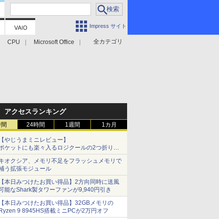
Impress サイト
全カテゴリ
CPU
Microsoft Office
アクセスランキング
時間
24時間
1週間
1カ月
【やじうまミニレビュー】
ポケットにも楽々入るロジクールの2つ折りマ
ウス「Mobi Fold」。その気になるギミックと
キオクシア、メモリ不足をフラッシュメモリで
は？
補う拡張モジュール
【本日みつけたお買い得品】2方向同時に送風
可能なShark製タワーファンが9,940円引き
【本日みつけたお買い得品】32GBメモリの
Ryzen 9 8945HS搭載ミニPCが2万円オフ