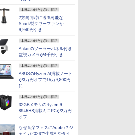
本日みつけたお買い得品
2方向同時に送風可能な
Shark製タワーファンが
9,940円引き
本日みつけたお買い得品
Ankerのソーラーパネル付き
監視カメラが4千円引き
本日みつけたお買い得品
ASUSのRyzen AI搭載ノート
が3万円オフで15万9,800円
に
本日みつけたお買い得品
32GBメモリのRyzen 9
8945HS搭載ミニPCが2万円
オフ
なぜ音楽フェスにAdobe？ジ
ャイガ2026で生成AIやタイ