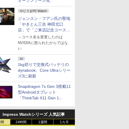
オープンソース化
やじうまPC Watch
ジェンスン・フアン氏の聖地
「やきとん三吉 神田北口
店」で「ご来店記念コース」
を娘と堪能
～コース名を変更したのは
NVIDIAに怒られたからではな
い
AI
1kg切りで交換式バッテリの
dynabook、Core Ultraシリー
ズ3に刷新
Snapdragon 7s Gen 3搭載11
型Androidタブレット
「ThinkTab X11 Gen 1」
Impress Watchシリーズ 人気記事
時間
24時間
1週間
1カ月