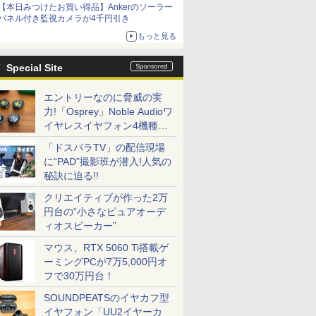
【本日みつけたお買い得品】Ankerのソーラー
パネル付き監視カメラが4千円引き
もっと見る
Special Site
エントリーなのに脅威の実
力!「Osprey」Noble Audioワ
イヤレスイヤフォン4機種を
一気に聴く
「ドスパラTV」の配信現場
に“PAD”撮影班が潜入!人気の
秘訣に迫る!!
クリエイティブが作った2万
円台の“小さなピュアオーデ
ィオスピーカー”
マウス、RTX 5060 Ti搭載ゲ
ーミングPCが7万5,000円オ
フで30万円台！
SOUNDPEATSのイヤカフ型
イヤフォン「UU2イヤーカ