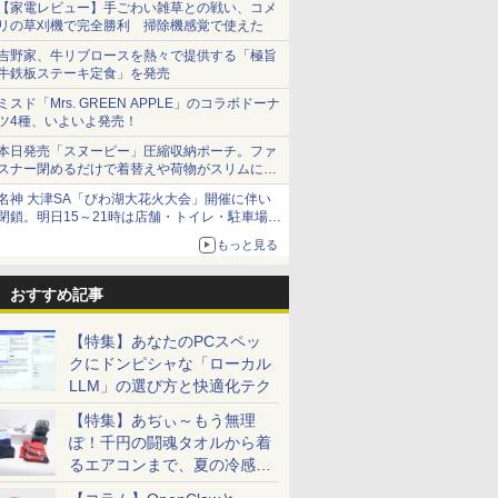
【家電レビュー】手ごわい雑草との戦い、コメ
リの草刈機で完全勝利 掃除機感覚で使えた
吉野家、牛リブロースを熱々で提供する「極旨
牛鉄板ステーキ定食」を発売
ミスド「Mrs. GREEN APPLE」のコラボドーナ
ツ4種、いよいよ発売！
本日発売「スヌーピー」圧縮収納ポーチ。ファ
スナー閉めるだけで着替えや荷物がスリムにま
とまる
名神 大津SA「びわ湖大花火大会」開催に伴い
閉鎖。明日15～21時は店舗・トイレ・駐車場の
利用不可
もっと見る
おすすめ記事
【特集】あなたのPCスペッ
クにドンピシャな「ローカル
LLM」の選び方と快適化テク
【特集】あぢぃ～もう無理
ぽ！千円の闘魂タオルから着
るエアコンまで、夏の冷感グ
ッズ一挙紹介