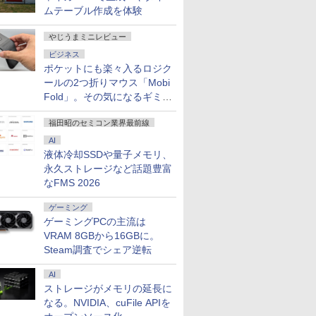
ムテーブル作成を体験
やじうまミニレビュー
ビジネス
ポケットにも楽々入るロジク
ールの2つ折りマウス「Mobi
Fold」。その気になるギミッ
クとは？
福田昭のセミコン業界最前線
AI
液体冷却SSDや量子メモリ、
永久ストレージなど話題豊富
なFMS 2026
ゲーミング
ゲーミングPCの主流は
VRAM 8GBから16GBに。
Steam調査でシェア逆転
AI
ストレージがメモリの延長に
なる。NVIDIA、cuFile APIを