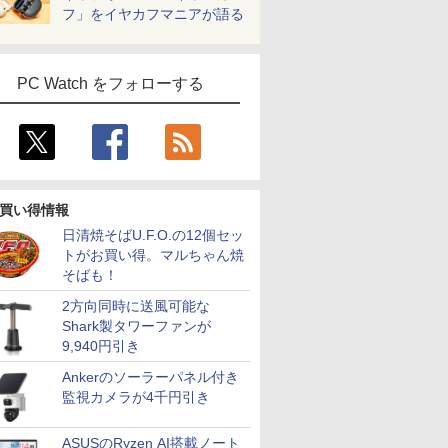
フ」をイヤカフマニアが語る
PC Watch をフォローする
買い得情報
日清焼そばU.F.O.の12個セッ
トがお買い得。マルちゃん焼
そばも！
2方向同時に送風可能な
Shark製タワーファンが
9,940円引き
Ankerのソーラーパネル付き
監視カメラが4千円引き
ASUSのRyzen AI搭載ノート