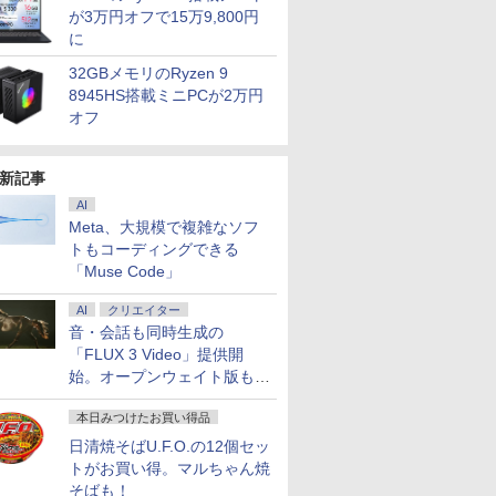
が3万円オフで15万9,800円
に
32GBメモリのRyzen 9
8945HS搭載ミニPCが2万円
オフ
新記事
AI
Meta、大規模で複雑なソフ
トもコーディングできる
「Muse Code」
AI
クリエイター
音・会話も同時生成の
「FLUX 3 Video」提供開
始。オープンウェイト版も計
画
本日みつけたお買い得品
日清焼そばU.F.O.の12個セッ
トがお買い得。マルちゃん焼
そばも！