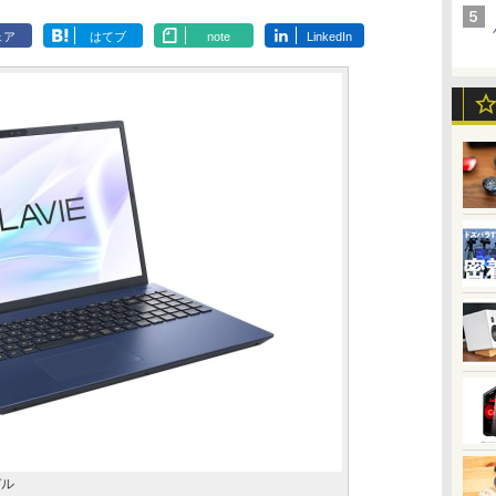
ェア
はてブ
note
LinkedIn
デル