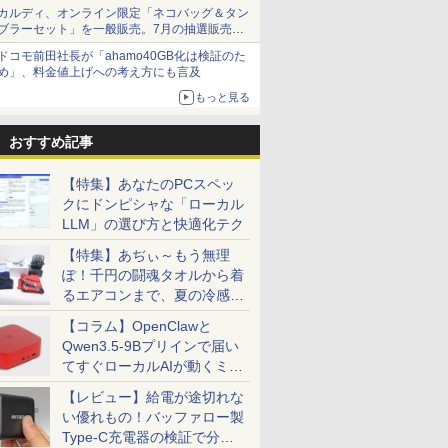
カルディ、オンライン限定「ネコバッグ＆タン
ブラーセット」を一般販売。7月の抽選販売の
当選無効分
ドコモ前田社長が「ahamo40GB化は検証のた
め」、料金値上げへの考え方にも言及
もっと見る
おすすめ記事
【特集】あなたのPCスペッ
クにドンピシャな「ローカル
LLM」の選び方と快適化テク
【特集】あぢぃ～もう無理
ぽ！千円の闘魂タオルから着
るエアコンまで、夏の冷感グ
ッズ一挙紹介
【コラム】OpenClawと
Qwen3.5-9Bプリインで届い
てすぐローカルAIが動くミニ
PC「SER9 Pro」
【レビュー】給電が途切れな
い優れもの！バッファロー製
Type-C充電器の検証で分か