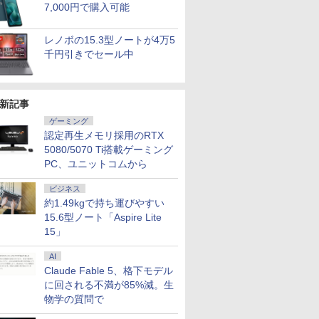
7,000円で購入可能
レノボの15.3型ノートが4万5
千円引きでセール中
新記事
ゲーミング
認定再生メモリ採用のRTX
5080/5070 Ti搭載ゲーミング
PC、ユニットコムから
ビジネス
約1.49kgで持ち運びやすい
15.6型ノート「Aspire Lite
15」
AI
Claude Fable 5、格下モデル
に回される不満が85%減。生
物学の質問で