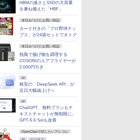
HBMの速さとSSDの大容量
を兼ね備えた「HBF」
本日みつけたお買い得品
カード付きの「プロ野球チッ
プス」が24袋セットでオトク
本日みつけたお買い得品
熱風で揚げ物を調理する
COSORIのエアフライヤーが
2,000円引き
AI
格安の「DeepSeek API」が
近日大幅値上げへ
AI
ChatGPT、無料プランもテ
キストチャットが無制限に。
GPT-5.6 Solも改善
OpenClawで試したいアレコレ
AI
ビジネス