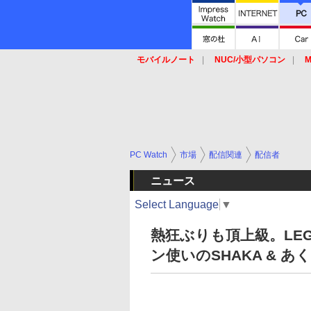
モバイルノート
NUC/小型パソコン
M
SSD
キーボード
マウス
PC Watch
市場
配信関連
配信者
ニュース
Select Language
▼
熱狂ぶりも頂上級。LE
ン使いのSHAKA & あ