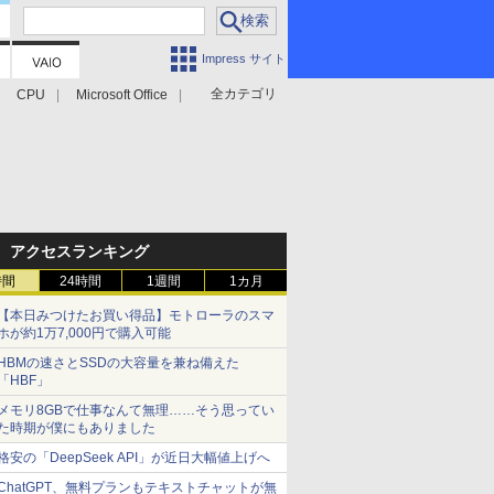
Impress サイト
全カテゴリ
CPU
Microsoft Office
アクセスランキング
時間
24時間
1週間
1カ月
【本日みつけたお買い得品】モトローラのスマ
ホが約1万7,000円で購入可能
HBMの速さとSSDの大容量を兼ね備えた
「HBF」
メモリ8GBで仕事なんて無理……そう思ってい
た時期が僕にもありました
格安の「DeepSeek API」が近日大幅値上げへ
ChatGPT、無料プランもテキストチャットが無