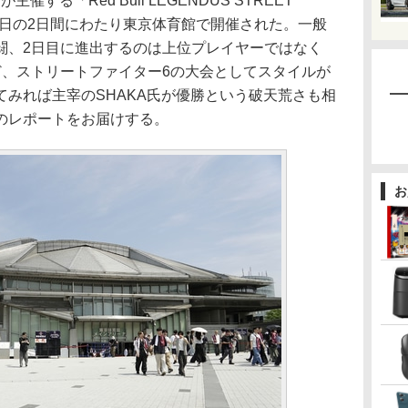
する「Red Bull LEGENDUS STREET
日～29日の2日間にわたり東京体育館で開催された。一般
闘、2日目に進出するのは上位プレイヤーではなく
ど、ストリートファイター6の大会としてスタイルが
みれば主宰のSHAKA氏が優勝という破天荒さも相
のレポートをお届けする。
お