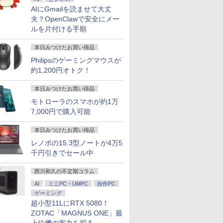
AIにGmailを読ませて大丈
夫？OpenClawで安全にメー
ルを片付ける手順
本日みつけたお買い得品
Philipsのゲーミングマウスが
約1,200円オトク！
本日みつけたお買い得品
モトローラのスマホが約1万
7,000円で購入可能
本日みつけたお買い得品
レノボの15.3型ノートが4万5
千円引きでセール中
西川和久の不定期コラム
AI
ミニPC・UMPC
自作PC
ゲーミング
超小型11LにRTX 5080！
ZOTAC「MAGNUS ONE」最