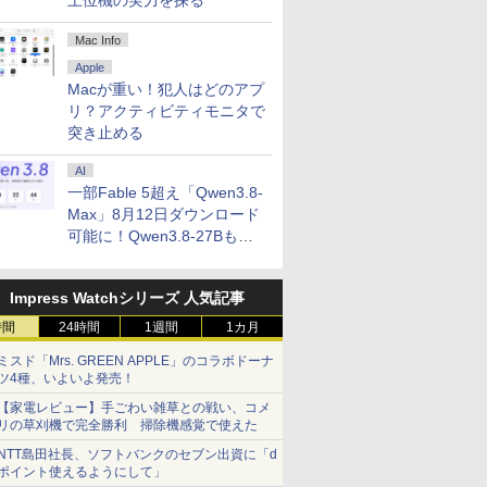
上位機の実力を探る
Mac Info
Apple
Macが重い！犯人はどのアプ
リ？アクティビティモニタで
突き止める
AI
一部Fable 5超え「Qwen3.8-
Max」8月12日ダウンロード
可能に！Qwen3.8-27Bも順
次
Impress Watchシリーズ 人気記事
時間
24時間
1週間
1カ月
ミスド「Mrs. GREEN APPLE」のコラボドーナ
ツ4種、いよいよ発売！
【家電レビュー】手ごわい雑草との戦い、コメ
リの草刈機で完全勝利 掃除機感覚で使えた
NTT島田社長、ソフトバンクのセブン出資に「d
ポイント使えるようにして」