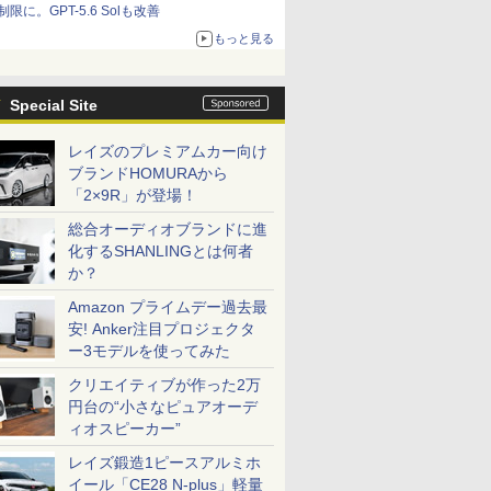
制限に。GPT-5.6 Solも改善
もっと見る
Special Site
レイズのプレミアムカー向け
ブランドHOMURAから
「2×9R」が登場！
総合オーディオブランドに進
化するSHANLINGとは何者
か？
Amazon プライムデー過去最
安! Anker注目プロジェクタ
ー3モデルを使ってみた
クリエイティブが作った2万
円台の“小さなピュアオーデ
ィオスピーカー”
レイズ鍛造1ピースアルミホ
イール「CE28 N-plus」軽量