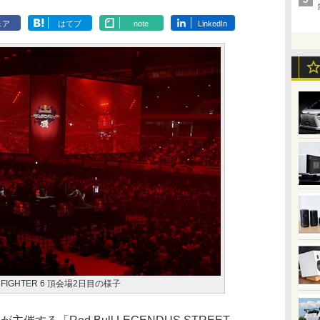
ェア
はてブ
note
LinkedIn
ET FIGHTER 6 頂会場2日目の様子