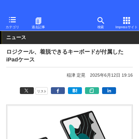
PC Watch
半導体/周辺機器
キーボード
Bluetooth
カテゴリ
過去記事
検索
Impressサイト
ニュース
ロジクール、着脱できるキーボードが付属した
iPadケース
稲津 定晃
2025年6月12日 19:16
リスト