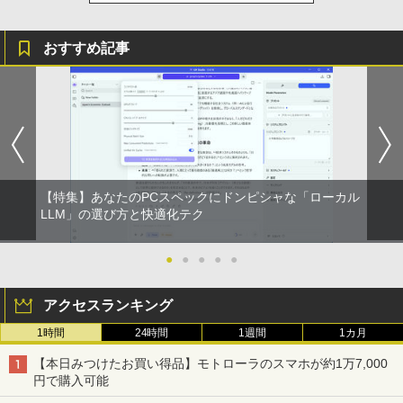
おすすめ記事
【特集】あなたのPCスペックにドンピシャな「ローカル
LLM」の選び方と快適化テク
●
●
●
●
●
アクセスランキング
1時間
24時間
1週間
1カ月
【本日みつけたお買い得品】モトローラのスマホが約1万7,000
円で購入可能