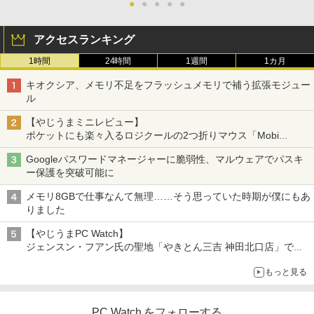
●
●
●
●
●
アクセスランキング
1時間
24時間
1週間
1カ月
キオクシア、メモリ不足をフラッシュメモリで補う拡張モジュー
ル
【やじうまミニレビュー】
ポケットにも楽々入るロジクールの2つ折りマウス「Mobi
Fold」。その気になるギミックとは？
Googleパスワードマネージャーに脆弱性、マルウェアでパスキ
ー保護を突破可能に
メモリ8GBで仕事なんて無理……そう思っていた時期が僕にもあ
りました
【やじうまPC Watch】
ジェンスン・フアン氏の聖地「やきとん三吉 神田北口店」で
「ご来店記念コース」を娘と堪能
もっと見る
～コース名を変更したのはNVIDIAに怒られたからではない
PC Watch をフォローする