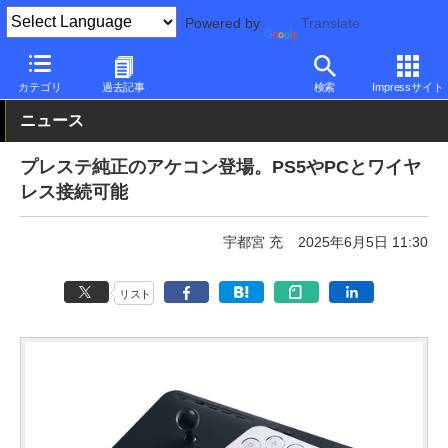
Powered by
Translate
PC Watch
半導体/周辺機器
アクセサリ
その他
カテゴリ
過去記事
検索
Impressサイト
ニュース
プレステ純正のアケコン登場。PS5やPCとワイヤ
レス接続可能
宇都宮 充
2025年6月5日 11:30
リスト