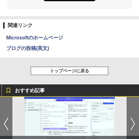
ソコン 中古PC 中古ノートパソコン Win
dows11
￥1,380
￥31,800
BRUCE WAYNE feat. Flo Milli, ATL Jacob
異世界居酒屋「のぶ」(22) (角川コミックス・
[Explicit]
エース)
関連リンク
【Amazon.co.jp限定】 い・ろ・は・す 2L P
ET ラベルレス ×8本
￥250
￥832
Microsoftのホームページ
￥1,112
ブログの投稿(英文)
On My Road (Stadium ver.)
ONE PIECE モノクロ版 115 (ジャンプコミッ
クスDIGITAL)
by Amazon 天然水ラベルレス 2L×9本
￥250
トップページに戻る
￥594
￥1,117
おすすめ記事
On My Road (Stadium ver.)
HUNTER×HUNTER モノクロ版 39 (ジャンプ
コミックスDIGITAL)
by Amazon 炭酸水 ラベルレス 500ml ×24本
強炭酸水 ペットボトル 500ミリリットル (Sm
￥250
art Basic)
￥572
￥1,625
BUGS LIFE
スーパーの裏でヤニ吸うふたり 9巻 (デジタル