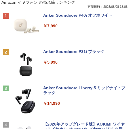
Amazon イヤフォン の売れ筋ランキング
H&B 搭載｜中古 ノートパソコン Windo
0.1インチ IPS液晶 小型 LEDバックライ
月号 ミルク M!LK MILK
ws11 Office付｜スペック Core i5 第7世
ト モバイルディスプレイ ゲーミングモニ
更新日時：2026/08/08 18:06
代 メモリ 8GB 大容量 HDD 500GB テン
ター デュアルディスプレイ スマホ Andr
￥5,180
Anker Soundcore P40i オフホワイト
キー DVDドライブ搭載 CD DVD 再生可
oid iPhone iPad 1年保証 日本語説明書
｜中古パソコン 中古ノートパソコン 中古
送料無料
￥7,990
PC オフィス搭載
￥8,990
￥19,800
まほうのにこにこおやつ [ まいのおやつ ]
2
￥1,650
Anker Soundcore P31i ブラック
【楽天1位常連・超800冠獲得】黒/白 モ
2
【★最大100%ポイント】【新生活応援・
ニター 21.5 / 23.8 / 24.5 / 27型 240Hz/2
2
￥5,990
2026】【Office2019H&B】【DVD×テン
00Hz /180Hz/165Hz/100Hz ゲーミングモ
キー】富士通 LIFEBOOK A577/第7世代
ニター 1ms応答 pcモニター パソコン モ
Core i5/メモリ:4GB/8GB/16GB/SSD:12
ニター 非光沢 スピーカー内蔵 HDR/Free
8GB/256GB/512GB/1TB/Wi-fi/15.6型/Of
sync/VESA cocopar HG-238
ちいかわ なんか小さくてかわいいやつ
3
fice/HDMI/USB3.0/中古PC 中古ノートパ
（8） 【電子書籍】[ ナガノ ]
ソコン/Windows11/Windows10
Anker Soundcore Liberty 5 ミッドナイトブ
￥11,999
ラック
￥1,375
￥14,999
￥14,990
液晶ディスプレイ アイ・オー・データ DI
3
-A221DB [ワイド液晶ディスプレイ 21.5
【★最大100%ポイント】【第4世代 Cor
型/1920×1080/3辺フレームレス]
【3千円以上送料無料】タッチペンで音が
3
4
ei7】富士通 LIFEBOOK/Core i7/メモリ:
【2026年アップグレード版】AOKIMI ワイヤ
聞ける!はじめてずかん1000 英語つき／
8GB/16GB/SSD:256GB/512GB/1TB/15.
レスイヤホン bluetooth イヤホン V12 小型
小学館辞典編集部