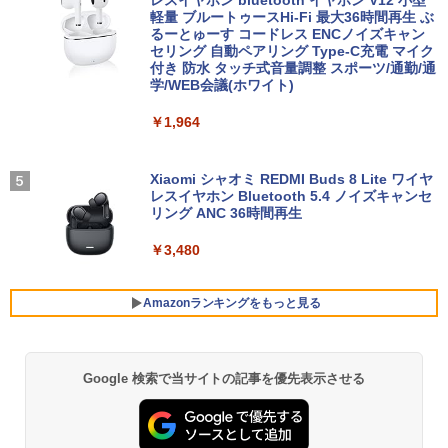
￥12,280
6型 液晶/Wi-fi/DVD/USB 3.0/Office/中古
軽量 ブルートゥースHi-Fi 最大36時間再生 ぶ
パソコン/中古ノートパソコン/中古ノート
るーとゅーす コードレス ENCノイズキャン
￥5,478
PC/Windows11
セリング 自動ペアリング Type-C充電 マイク
付き 防水 タッチ式音量調整 スポーツ/通勤/通
【P最大31.5%還元！】Minifire モニター
4
学/WEB会議(ホワイト)
￥24,999
24インチ IPS 内蔵スピーカーディスプレ
イ100Hz FHD 1080P VGA ブルーライト
【特典】GIANNA HOMMES ISSUE05 co
5
￥1,964
軽減 フリッカーフリー VESA対応 フレー
ver 山中柔太朗(B4サイズ両面ピンナッ
ムレス HDMI1.4／DP／VGAコントラス
プ)
【週末限定999円OFF！】 中古ノートパ
ト1000:1 チルト調節可 ビジネス用 【送
4
ソコン 中古パソコン 中古 Office付き バ
料無料】pcモニター (ケーブル付）
Xiaomi シャオミ REDMI Buds 8 Lite ワイヤ
￥2,200
ッテリー良好 DVDマルチ 初心者向け 大
レスイヤホン Bluetooth 5.4 ノイズキャンセ
画面 ビジネス 仕事 訳あり Windows11
リング ANC 36時間再生
￥10,980
Pro NEC VersaPro VKT16XZG4 Core i5
8GB 15.6インチ 中古 パソコン ノートパ
￥3,480
ソコン
IOデータ 3辺フレームレス＆広視野角A
5
￥30,999
DSパネル液晶ディスプレイ ［21.5型 /フ
Amazonランキングをもっと見る
ルHD(1920×1080) /ワイド］ ブラック
KH-A221DB
【★最大100%ポイント】Lenovo Think
￥13,980
5
Google 検索で当サイトの記事を優先表示させる
BRUCE WAYNE feat. Flo Milli, ATL Jacob
by Amazon 天然水 ラベルレス 500ml ×24本
薬屋のひとりごと 17巻 (デジタル版ビッグガ
Pad L580/L590/第8世代 Core i5 /メモ
[Explicit]
富士山の天然水 バナジウム含有 水 ミネラル
ンガンコミックス)
リ:8GB/16GB/32GB/SSD:256GB/512G
ウォーター ペットボトル 静岡県産 500ミリリ
B/1TB/15.6型/Webカメラ/WIFI/無線LA
ットル (Smart Basic)
N/Bluetooth/HDMI/USB Type-C/中古 パ
￥250
￥770