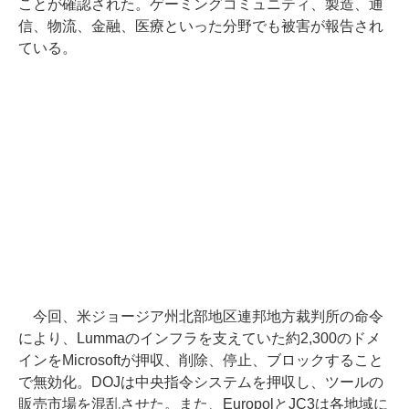
ことが確認された。ゲーミングコミュニティ、製造、通
信、物流、金融、医療といった分野でも被害が報告され
ている。
今回、米ジョージア州北部地区連邦地方裁判所の命令
により、Lummaのインフラを支えていた約2,300のドメ
インをMicrosoftが押収、削除、停止、ブロックすること
で無効化。DOJは中央指令システムを押収し、ツールの
販売市場を混乱させた。また、EuropolとJC3は各地域に