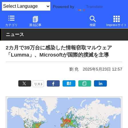
Powered by
Translate
PC Watch
市場
セキュリティ
Microsoft
カテゴリ
過去記事
検索
Impressサイト
ニュース
2カ月で39万台に感染した情報窃取マルウェア
「Lumma」、Microsoftが国際的撲滅を主導
劉 尭
2025年5月23日 12:57
リスト