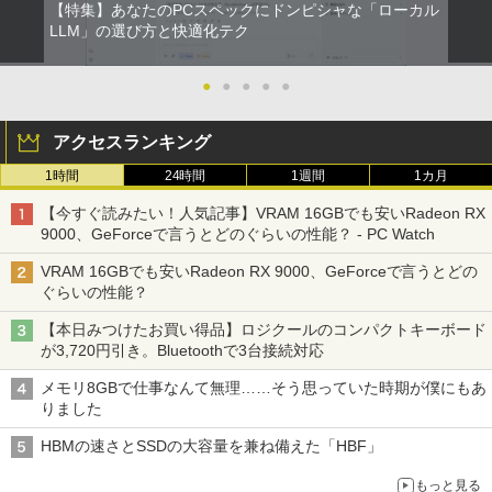
【特集】あなたのPCスペックにドンピシャな「ローカル
版ビッグガンガンコミックス)
【Amazon.co.jp限定】 伊藤園 磨かれて、澄
LLM」の選び方と快適化テク
みきった日本の水 2L 8本 ラベルレス [ ケース
￥250
] [ 水 ] [ ペットボトル ] [ 箱買い ] [ ストック
￥810
] [ 水分補給 ]
●
●
●
●
●
￥998
アクセスランキング
1時間
24時間
1週間
1カ月
【今すぐ読みたい！人気記事】VRAM 16GBでも安いRadeon RX
9000、GeForceで言うとどのぐらいの性能？ - PC Watch
VRAM 16GBでも安いRadeon RX 9000、GeForceで言うとどの
ぐらいの性能？
【本日みつけたお買い得品】ロジクールのコンパクトキーボード
が3,720円引き。Bluetoothで3台接続対応
メモリ8GBで仕事なんて無理……そう思っていた時期が僕にもあ
りました
HBMの速さとSSDの大容量を兼ね備えた「HBF」
もっと見る