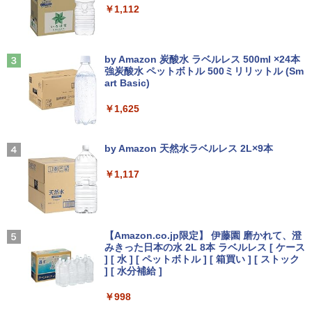
￥1,112
5.6型 インテル高速CPU ランダムで発送
nc 21.5インチ 角度調節 FullHD ブルー
メモリ4GB～ 高速SSD1TB 最大 フルHD
ライトカット VAパネル VESAフル FHD
【中古】 ホルトハウス房子のお菓子
3
Webカメラ zoom 軽量薄型 無線 型番更
ノングレア MAXZEN JM22CH02
新で在庫処分
Anker Soundcore Liberty 5 ミッドナイトブ
見知らぬ糸
￥20,585
ラック
by Amazon 炭酸水 ラベルレス 500ml ×24本
￥9,480
強炭酸水 ペットボトル 500ミリリットル (Sm
￥12,980
￥250
art Basic)
￥14,990
￥1,625
【3年保証】PS5対応 23.8型 液晶モニタ
3
■Apple MacBook Retina 12インチ 201
ー フルHD IPS リフレッシュレート 100H
オレンジページ 2026 10/17号増刊＜グレ
3
4
7 A1534 Core m3 1.2GHz 8GB ローズゴ
z VESA 対応 スピーカー HDMI VGA モニ
【2026年アップグレード版】AOKIMI ワイヤ
On My Road (Stadium ver.)
ー＞ [雑誌]
ールド 初期化済み 動作確認済み2638003
ター 液晶 液晶モニター 液晶ディスプレ
レスイヤホン bluetooth イヤホン V12 小型
by Amazon 天然水ラベルレス 2L×9本
イ 23.8インチ パソコンモニター 新品 Fe
軽量 ブルートゥースHi-Fi 最大36時間再生 ぶ
￥250
￥1,689
uVision FSID24BF0SI フュービジョン
るーとゅーす コードレス ENCノイズキャン
￥18,594
￥1,117
ゲーミングモニター
セリング 自動ペアリング Type-C充電 マイク
付き 防水 タッチ式音量調整 スポーツ/通勤/通
学/WEB会議(ホワイト)
￥10,980
【1500円OFFクーポン】【WEBカメラ
On My Road (Stadium ver.)
細胞の分子生物学 [ 中村 桂子 ]
4
5
￥1,964
＆テンキー付き】ノートパソコン 15.6イ
【Amazon.co.jp限定】 伊藤園 磨かれて、澄
ンチ SSD512GB メモリ16GB Corei5 第
みきった日本の水 2L 8本 ラベルレス [ ケース
￥250
￥22,000
8世代 Microsoft Office付き Windows11
アイリスオーヤマ △ポータブルモニター
] [ 水 ] [ ペットボトル ] [ 箱買い ] [ ストック
4
DELL Latitude 3500 中古ノートパソコ
15.6インチ DP-EF164S-B ブラック
Xiaomi シャオミ REDMI Buds 8 Lite ワイヤ
] [ 水分補給 ]
ン PC パソコン 中古ノートPC 中古PC 最
レスイヤホン Bluetooth 5.4 ノイズキャンセ
大SSD1TB メモリ32GB 中古パソコン フ
リング ANC 36時間再生
￥13,068
￥998
ルHD