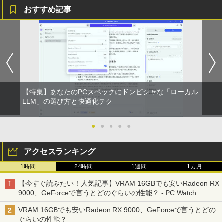
おすすめ記事
HUNTER×HUNTER モノクロ版 39 (ジャンプ
コミックスDIGITAL)
￥572
スーパーの裏でヤニ吸うふたり 9巻 (デジタル
【特集】あなたのPCスペックにドンピシャな「ローカル
版ビッグガンガンコミックス)
LLM」の選び方と快適化テク
￥810
●
●
●
●
●
アクセスランキング
1時間
24時間
1週間
1カ月
【今すぐ読みたい！人気記事】VRAM 16GBでも安いRadeon RX
9000、GeForceで言うとどのぐらいの性能？ - PC Watch
VRAM 16GBでも安いRadeon RX 9000、GeForceで言うとどの
ぐらいの性能？