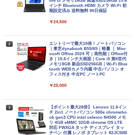
ore i5 メモリ16GB 高速SSD256GB 15.6
インチ Bluetooth HDMI カメラ Wi-Fi 初
期設定済み 送料無料 90日保証
￥24,500
エントリーで最大10倍！ノートパソコン
2
｜東芝dynabook B55/65｜軽量 ｜ Micr
osoft Office 2024 可｜高性能｜Office付
き｜15.6インチ大画面｜Core i5 第8世代
メモリ8GB 新品SSD256GB｜Wi-Fi Blue
tooth WEBカメラ内蔵 中古パソコン オ
フィス付き 中古PC ノートPC
￥25,000
【ポイント最大28倍】 Lenovo 11.6イン
3
チ 2in1 ノートパソコン 500e chromebo
ok gen3 CPU intel celeron N4500 メモ
リ 4GB eMMC 32GB chrome OS LTE
対応 FWXGA タッチ ディスプレイ タッ
チペン 付属 レノボ タブレット 82JCS0B