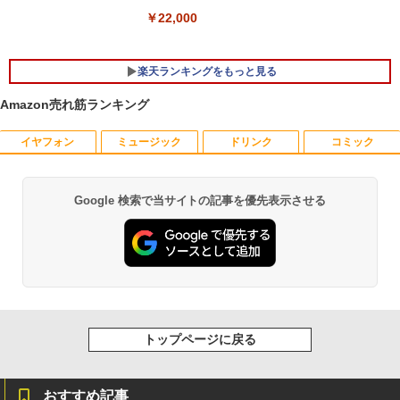
￥22,000
楽天ランキングをもっと見る
Amazon売れ筋ランキング
イヤフォン
ミュージック
ドリンク
コミック
【全品最大2500円OFFクーポン】【超小
DELL デル E1913S LED液晶モニター 19
夏帆 The Tale of KAHO [ 村上 春樹 ]
1
1
1
型筐体 ミニパソコン】 Office付き Wind
インチ スクエア ブラック 1280 x 1024 S
ows11 メモリ16GB SSD 1TB Core i5 第
XGA TNパネル LEDバックライト付 非光
￥2,860
6世代 HP ProDesk 800G2 DM DisplayP
沢 ノングレア 液晶ディスプレイ VGA
Google 検索で当サイトの記事を優先表示させる
Anker Soundcore P40i オフホワイト
BRUCE WAYNE feat. Flo Milli, ATL Jacob
【Amazon.co.jp限定】 い・ろ・は・す 2L P
薬屋のひとりごと 17巻 (デジタル版ビッグガ
ort VGA 2画面同時出力 USB3.0 Type-C
【中古】
[Explicit]
ET ラベルレス ×8本
ンガンコミックス)
WIFI子機付 中古パソコン デスクトップ
￥7,990
ミニデスクトップ ミニPC
￥2,800
￥250
￥1,112
￥770
￥23,999
プレステップ神道学（9） [ 國學院大學神
2
道文化学部 ]
【マラソンセール期間中ポイント5倍】中
2
Anker Soundcore P31i ブラック
BRUCE WAYNE feat. Flo Milli, ATL Jacob
by Amazon 天然水 ラベルレス 500ml ×24本
異世界居酒屋「のぶ」(22) (角川コミックス・
古モニター 21.5インチ ワイド フルHD 広
￥1,980
[Explicit]
富士山の天然水 バナジウム含有 水 ミネラル
エース)
トップページに戻る
デスクトップパソコンDELL HP NEC 第
視野角パネル ノングレア PRINCETON P
2
ウォーター ペットボトル 静岡県産 500ミリリ
￥5,990
8〜10世代CoreI3I5選べる 21インチモニ
TFBDE-22W ブラック VGA DVI HDMI ス
ットル (Smart Basic)
￥250
￥832
ター付き アウトレット 新品SSD最大1TB
ピーカー搭載 チルト 送料無料 30日保証
メモリ32GB Windows11 office付き Mic
動作確認済み
おすすめ記事
￥1,380