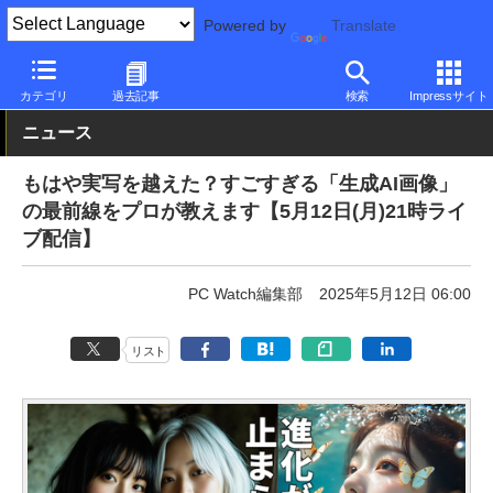
Powered by
Translate
PC Watch
市場
AI
その他
カテゴリ
過去記事
検索
Impressサイト
ニュース
もはや実写を越えた？すごすぎる「生成AI画像」
の最前線をプロが教えます【5月12日(月)21時ライ
ブ配信】
PC Watch編集部
2025年5月12日 06:00
リスト