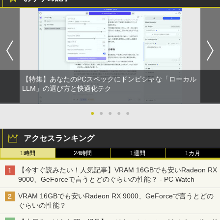
rosoftoffice2024可 中古デスクトップパ
1OC Vol.7 （TJMOOK）
3
ソコン DVD/WIFI/Bluetooth DisplayPor
￥6,580
t
Anker Soundcore Liberty 5 ミッドナイトブ
見知らぬ糸
ONE PIECE モノクロ版 115 (ジャンプコミッ
￥1,650
ラック
クスDIGITAL)
by Amazon 炭酸水 ラベルレス 500ml ×24本
強炭酸水 ペットボトル 500ミリリットル (Sm
￥29,800
￥250
art Basic)
￥14,990
￥594
【おまかせ】モニター 24インチ 1920x1
3
080 フルHD HDMI PCモニター 中古ディ
￥1,625
スプレイ
超得2,500円OFF&P2倍｜楽天1位｜最大
日本集中治療医学会 専門医テキスト
3
4
180日保証｜Core i5 第8世代｜富士通 中
【特集】あなたのPCスペックにドンピシャな「ローカル
【2026年アップグレード版】AOKIMI ワイヤ
On My Road (Stadium ver.)
HUNTER×HUNTER モノクロ版 39 (ジャンプ
第4版 [ 一般社団法人日本集中治療医学会
￥7,700
古デスクトップパソコン Windows11 off
レスイヤホン bluetooth イヤホン V12 小型
コミックスDIGITAL)
教育委員会 ]
LLM」の選び方と快適化テク
by Amazon 天然水ラベルレス 2L×9本
ice付き｜メモリ8GB SSD256GB HDD50
軽量 ブルートゥースHi-Fi 最大36時間再生 ぶ
￥250
0GB｜ デスクトップ Microsoft office
るーとゅーす コードレス ENCノイズキャン
￥572
￥22,000
￥1,117
第8世代｜セット購入可能｜デスクトップ
セリング 自動ペアリング Type-C充電 マイク
●
●
●
●
●
アースドリームス 厳選おまかせモニター
4
中古｜中古PC｜中古デスクトップ
付き 防水 タッチ式音量調整 スポーツ/通勤/通
21.5型〜27型ワイド 【HDMI対応 / FULL
学/WEB会議(ホワイト)
HD解像度】 大手メーカー液晶 (Dell/HP/
アクセスランキング
￥29,800
NEC等) テレワーク デュアルモニター S
On My Road (Stadium ver.)
スーパーの裏でヤニ吸うふたり 9巻 (デジタル
タッチペンで音が聞ける！ はじめてずか
5
￥1,964
witch PS4 PS5対応 【整備済み中古品】
版ビッグガンガンコミックス)
ん1000 英語つき はじめて図鑑1000 はじ
【Amazon.co.jp限定】 伊藤園 磨かれて、澄
1時間
24時間
1週間
1カ月
めてのずかん こども 子ども 0歳 1歳 2歳
みきった日本の水 2L 8本 ラベルレス [ ケース
￥250
3歳 4歳 小学館 タッチペン 図鑑 ずかん
￥6,470
] [ 水 ] [ ペットボトル ] [ 箱買い ] [ ストック
￥810
【今すぐ読みたい！人気記事】VRAM 16GBでも安いRadeon RX
超得2,500円OFF&P2倍｜Windows11正
はじめて 英語 プレゼント クリスマス お
Xiaomi シャオミ REDMI Buds 8 Lite ワイヤ
] [ 水分補給 ]
4
9000、GeForceで言うとどのぐらいの性能？ - PC Watch
式対応｜楽天1位｜最大180日保証｜CPU
祝い 知育玩具 英語教育
レスイヤホン Bluetooth 5.4 ノイズキャンセ
第8世代｜HP 中古デスクトップパソコン
リング ANC 36時間再生
￥998
VRAM 16GBでも安いRadeon RX 9000、GeForceで言うとどの
Windows11 office付き｜メモリ8GB SS
￥5,478
モバイルモニター 15.6インチ InnoView
5
ぐらいの性能？
D256GB HDD500GB｜ デスクトップ Mi
￥3,480
モバイルディスプレイ 自立型 1920*1080
crosoft office 第8世代以降｜セット購入
FHD ポータブルモニター IPS液晶パネル