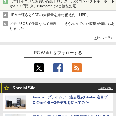
【本日みつけたお買い得品】ロジクールのコンパクトキーボード
可能｜デスクトップ 中古｜中古PC
薄型 軽量 持ち運び 壁掛けに対応 Switc
が3,720円引き。Bluetoothで3台接続対応
h/PS3/PS4/PS5/Xbox One/PC/スマホ/U
￥34,800
SBType-C/標準HDMI対応【選べる種
HBMの速さとSSDの大容量を兼ね備えた「HBF」
類】タッチ/ケース付き/4Kタイプ
メモリ8GBで仕事なんて無理……そう思っていた時期が僕にもあ
￥8,980
りました
「セールで108,430円から」GEEKOM G
5
T13 Max AI ミニPC【法人様に選ばれる·I
もっと見る
ntelの安定性】Core Ultra U9-185H搭載
128GB DDR5+6TB SSD拡張可能｜USB
4×2｜WiFi7·BT5.4·2.5G LAN｜SDカー
ド対応｜業務·動画編集·3D設計·サーバー
PC Watch をフォローする
運用｜3年保証 mini pc 16GB+1TB
￥108,430
Special Site
Amazon プライムデー過去最安! Anker注目プ
ロジェクター3モデルを使ってみた