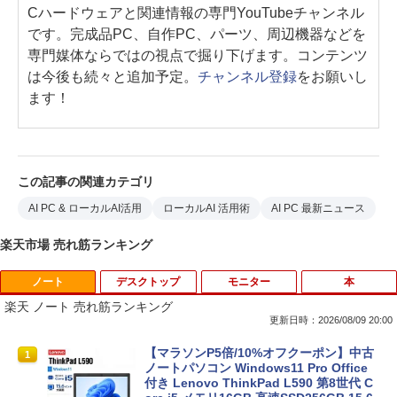
Cハードウェアと関連情報の専門YouTubeチャンネル
です。完成品PC、自作PC、パーツ、周辺機器などを
専門媒体ならではの視点で掘り下げます。コンテンツ
は今後も続々と追加予定。
チャンネル登録
をお願いし
ます！
この記事の関連カテゴリ
AI PC & ローカルAI活用
ローカルAI 活用術
AI PC 最新ニュース
楽天市場 売れ筋ランキング
ノート
デスクトップ
モニター
本
楽天 ノート 売れ筋ランキング
更新日時：2026/08/09 20:00
【マラソンP5倍/10%オフクーポン】中古
1
ノートパソコン Windows11 Pro Office
付き Lenovo ThinkPad L590 第8世代 C