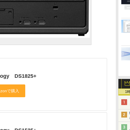
logy DS1825+
1