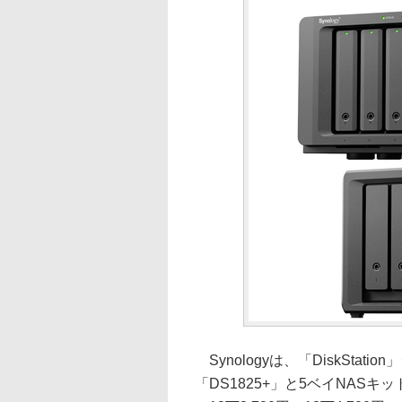
Synologyは、「DiskSta
「DS1825+」と5ベイNASキッ