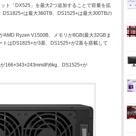
ト「DX525」を最大2つ追加することで容量を拡
825+は最大360TB、DS1525+は最大300TBの
 Ryzen V1500B、メモリが8GB(最大32GBま
1ポートはDS1825+が3基、DS1525+が2基を搭載して
6×343×243mm/約6kg、DS1525+が