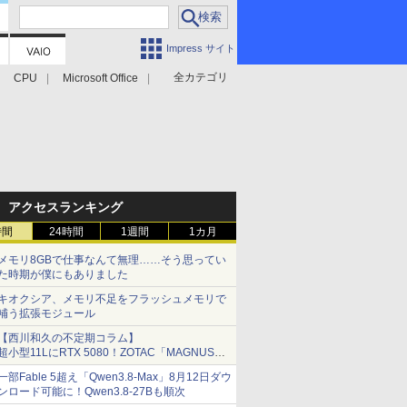
Impress サイト
全カテゴリ
CPU
Microsoft Office
アクセスランキング
時間
24時間
1週間
1カ月
メモリ8GBで仕事なんて無理……そう思ってい
た時期が僕にもありました
キオクシア、メモリ不足をフラッシュメモリで
補う拡張モジュール
【西川和久の不定期コラム】
超小型11LにRTX 5080！ZOTAC「MAGNUS
ONE」最上位機の実力を探る
一部Fable 5超え「Qwen3.8-Max」8月12日ダウ
ンロード可能に！Qwen3.8-27Bも順次