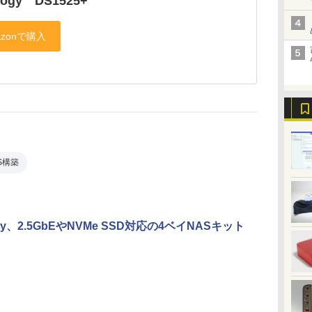
logy DS1525+
S構築
ogy、2.5GbEやNVMe SSD対応の4ベイNASキット