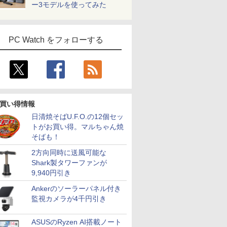
ー3モデルを使ってみた
PC Watch をフォローする
買い得情報
日清焼そばU.F.O.の12個セッ
トがお買い得。マルちゃん焼
そばも！
2方向同時に送風可能な
Shark製タワーファンが
9,940円引き
Ankerのソーラーパネル付き
監視カメラが4千円引き
ASUSのRyzen AI搭載ノート