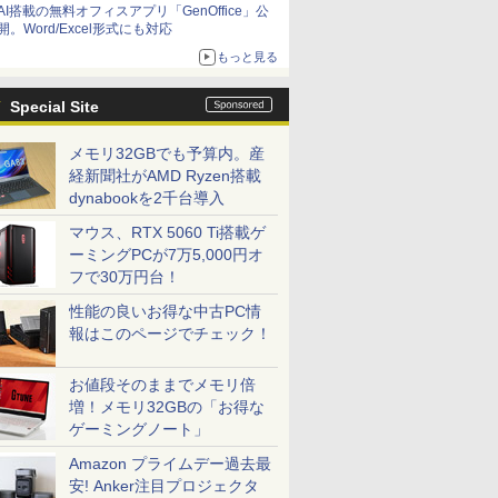
AI搭載の無料オフィスアプリ「GenOffice」公
開。Word/Excel形式にも対応
もっと見る
Special Site
メモリ32GBでも予算内。産
経新聞社がAMD Ryzen搭載
dynabookを2千台導入
マウス、RTX 5060 Ti搭載ゲ
ーミングPCが7万5,000円オ
フで30万円台！
性能の良いお得な中古PC情
報はこのページでチェック！
お値段そのままでメモリ倍
増！メモリ32GBの「お得な
ゲーミングノート」
Amazon プライムデー過去最
安! Anker注目プロジェクタ