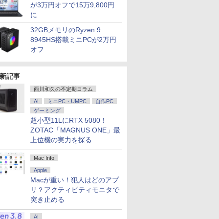
が3万円オフで15万9,800円
に
32GBメモリのRyzen 9
8945HS搭載ミニPCが2万円
オフ
新記事
西川和久の不定期コラム
AI
ミニPC・UMPC
自作PC
ゲーミング
超小型11LにRTX 5080！
ZOTAC「MAGNUS ONE」最
上位機の実力を探る
Mac Info
Apple
Macが重い！犯人はどのアプ
リ？アクティビティモニタで
突き止める
AI