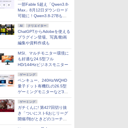
一部Fable 5超え「Qwen3.8-
Max」8月12日ダウンロード
可能に！Qwen3.8-27Bも順
次
AI
クリエイター
ChatGPTからAdobeを使える
プラグイン登場。写真/動画
編集や資料作成も
MSI、マルチモニター環境に
も好適な24.5型フル
HD/144Hzビジネスモニター
ゲーミング
ベンキュー、240Hz/WQHD
量子ドット有機ELの26.5型
ゲーミングモニターなど3機
種
ゲーミング
ガチくんに! 第427回切り抜
き「ついにスト6おじリーグ
開催/翔がときどのコーチ就
任など」