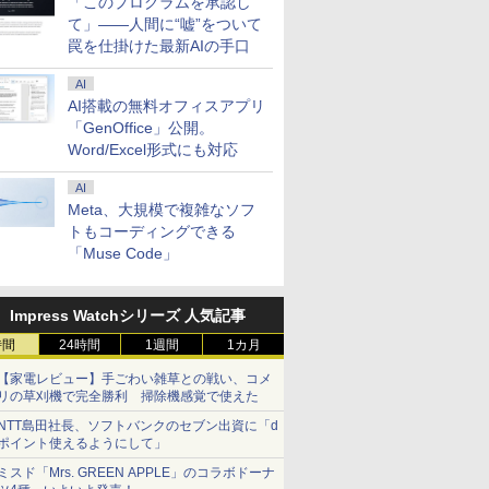
「このプログラムを承認し
て」――人間に“嘘”をついて
罠を仕掛けた最新AIの手口
AI
AI搭載の無料オフィスアプリ
「GenOffice」公開。
Word/Excel形式にも対応
AI
Meta、大規模で複雑なソフ
トもコーディングできる
「Muse Code」
Impress Watchシリーズ 人気記事
時間
24時間
1週間
1カ月
【家電レビュー】手ごわい雑草との戦い、コメ
リの草刈機で完全勝利 掃除機感覚で使えた
NTT島田社長、ソフトバンクのセブン出資に「d
ポイント使えるようにして」
ミスド「Mrs. GREEN APPLE」のコラボドーナ