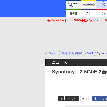
モバイルノート
NUC/小型パソコン
M
SSD
キーボード
マウス
PC Watch
半導体/周辺機器
NAS
Synolo
ニュース
Synology、2.5GbE
ポスト
リスト
シ