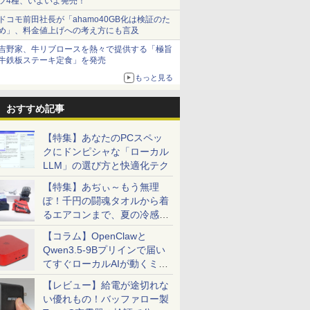
ツ4種、いよいよ発売！
ドコモ前田社長が「ahamo40GB化は検証のた
め」、料金値上げへの考え方にも言及
吉野家、牛リブロースを熱々で提供する「極旨
牛鉄板ステーキ定食」を発売
もっと見る
おすすめ記事
【特集】あなたのPCスペッ
クにドンピシャな「ローカル
LLM」の選び方と快適化テク
【特集】あぢぃ～もう無理
ぽ！千円の闘魂タオルから着
るエアコンまで、夏の冷感グ
ッズ一挙紹介
【コラム】OpenClawと
Qwen3.5-9Bプリインで届い
てすぐローカルAIが動くミニ
PC「SER9 Pro」
【レビュー】給電が途切れな
い優れもの！バッファロー製