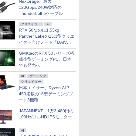
Nextorage、最大
120Gbps/240W対応の
Thunderbolt 5ケーブル
クリエイター
AI
RTX 50なのに1.53kg、
Panther Lakeの15.3型クリエ
イター向けノート「DAIV
Z5」
GMKtecのRTX 50シリーズ搭
載小型ゲーミングPC、日本
でも発売へ
AI
ゲーミング
クリエイター
日本エイサー、Ryzen AI 7
450搭載の16型ゲーミングノ
ート3機種
JAPANNEXT、1万3,480円の
100Hz/フルHD IPSモニター
AI