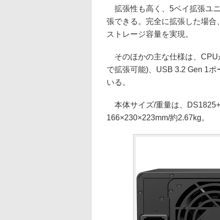
拡張性も高く、5ベイ拡張ユニッ
張できる。完全に拡張した場合、DS1
ストレージ容量を実現。
そのほかの主な仕様は、CPUがAMD
で拡張可能)、USB 3.2 Gen 
いる。
本体サイズ/重量は、DS1825+が16
166×230×223mm/約2.67kg。