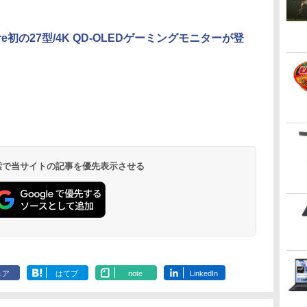
ware初の27型/4K QD-OLEDゲーミングモニターが登
 検索で当サイトの記事を優先表示させる
ェア
はてブ
note
LinkedIn