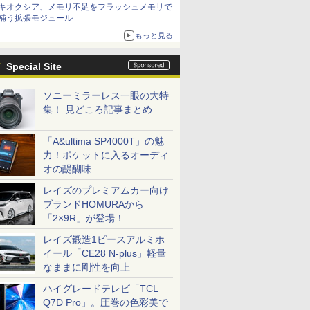
キオクシア、メモリ不足をフラッシュメモリで
補う拡張モジュール
もっと見る
Special Site
ソニーミラーレス一眼の大特
集！ 見どころ記事まとめ
「A&ultima SP4000T」の魅
力！ポケットに入るオーディ
オの醍醐味
レイズのプレミアムカー向け
ブランドHOMURAから
「2×9R」が登場！
レイズ鍛造1ピースアルミホ
イール「CE28 N-plus」軽量
なままに剛性を向上
ハイグレードテレビ「TCL
Q7D Pro」。圧巻の色彩美で