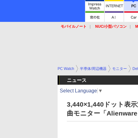
モバイルノート
NUC/小型パソコン
M
SSD
キーボード
マウス
PC Watch
半導体/周辺機器
モニター
Del
ニュース
Select Language
▼
3,440×1,440ドット表
曲モニター「Alienware