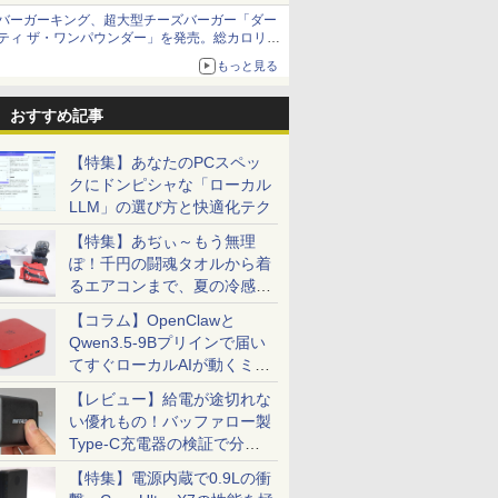
バーガーキング、超大型チーズバーガー「ダー
ティ ザ・ワンパウンダー」を発売。総カロリー
約1656kcal、総重量約527g！
もっと見る
おすすめ記事
【特集】あなたのPCスペッ
クにドンピシャな「ローカル
LLM」の選び方と快適化テク
【特集】あぢぃ～もう無理
ぽ！千円の闘魂タオルから着
るエアコンまで、夏の冷感グ
ッズ一挙紹介
【コラム】OpenClawと
Qwen3.5-9Bプリインで届い
てすぐローカルAIが動くミニ
PC「SER9 Pro」
【レビュー】給電が途切れな
い優れもの！バッファロー製
Type-C充電器の検証で分か
ったこと
【特集】電源内蔵で0.9Lの衝