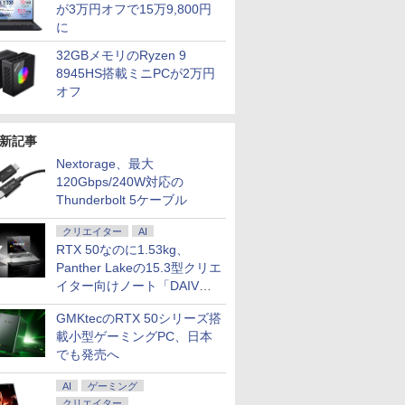
が3万円オフで15万9,800円
に
32GBメモリのRyzen 9
8945HS搭載ミニPCが2万円
オフ
新記事
Nextorage、最大
120Gbps/240W対応の
Thunderbolt 5ケーブル
クリエイター
AI
RTX 50なのに1.53kg、
Panther Lakeの15.3型クリエ
イター向けノート「DAIV
Z5」
GMKtecのRTX 50シリーズ搭
載小型ゲーミングPC、日本
でも発売へ
AI
ゲーミング
クリエイター