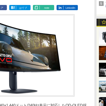
ェア
はてブ
note
LinkedIn
1,440ドット/240Hz表示に対応したQD-OLED採