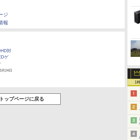
ージ
品情報
QHD対
EDゲ
ー
年3月24日
1
トップページに戻る