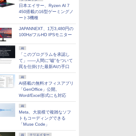
日本エイサー、Ryzen AI 7
450搭載の16型ゲーミングノ
ート3機種
JAPANNEXT、1万3,480円の
100Hz/フルHD IPSモニター
AI
「このプログラムを承認し
て」――人間に“嘘”をついて
罠を仕掛けた最新AIの手口
AI
AI搭載の無料オフィスアプリ
「GenOffice」公開。
Word/Excel形式にも対応
AI
Meta、大規模で複雑なソフ
トもコーディングできる
「Muse Code」
AI
クリエイター