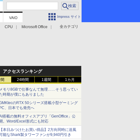
Impress サイト
全カテゴリ
CPU
Microsoft Office
アクセスランキング
時間
24時間
1週間
1カ月
メモリ8GBで仕事なんて無理……そう思ってい
た時期が僕にもありました
GMKtecのRTX 50シリーズ搭載小型ゲーミング
PC、日本でも発売へ
AI搭載の無料オフィスアプリ「GenOffice」公
開。Word/Excel形式にも対応
【本日みつけたお買い得品】2方向同時に送風
可能なShark製タワーファンが9,940円引き