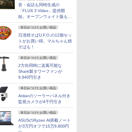
音・会話も同時生成の
「FLUX 3 Video」提供開
始。オープンウェイト版も計
画
本日みつけたお買い得品
日清焼そばU.F.O.の12個セッ
トがお買い得。マルちゃん焼
そばも！
本日みつけたお買い得品
2方向同時に送風可能な
Shark製タワーファンが
9,940円引き
本日みつけたお買い得品
Ankerのソーラーパネル付き
監視カメラが4千円引き
本日みつけたお買い得品
ASUSのRyzen AI搭載ノート
が3万円オフで15万9,800円