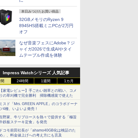
に
本日みつけたお買い得品
32GBメモリのRyzen 9
8945HS搭載ミニPCが2万円
オフ
なぜ音楽フェスにAdobe？ジ
ャイガ2026で生成AIやタイ
ムテーブル作成を体験
Impress Watchシリーズ 人気記事
時間
24時間
1週間
1カ月
【家電レビュー】手ごわい雑草との戦い、コメ
リの草刈機で完全勝利 掃除機感覚で使えた
ミスド「Mrs. GREEN APPLE」のコラボドーナ
ツ4種、いよいよ発売！
吉野家、牛リブロースを熱々で提供する「極旨
牛鉄板ステーキ定食」を発売
ドコモ前田社長が「ahamo40GB化は検証のた
め」、料金値上げへの考え方にも言及