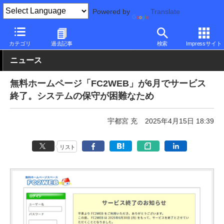
Powered by
Translate
PC Watch
市場
サービス
その他
カテゴリ
過去記事
検索
Impressサイト
ニュース
無料ホームページ「FC2WEB」が6月でサービス
終了。システムの保守が困難なため
宇都宮 充
2025年4月15日 18:39
リスト