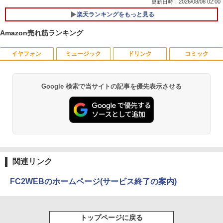
更新日時：2026/08/08 02:00
楽天ランキングをもっと見る
Amazon売れ筋ランキング
イヤフォン
ミュージック
ドリンク
コミック
PHILIPS 241V8 LED液晶モニター 23.8
ギルティサークル（21） 【電子書籍】[
1
1
インチワイド ブラック 1920×1080 （フ
山本やみー ]
ルHD）16:9 IPSパネル 非光沢 ノングレ
ア 液晶ディスプレイ HDMI VGA VESA準
￥792
Google 検索で当サイトの記事を優先表示させる
Anker Soundcore P40i オフホワイト
BRUCE WAYNE feat. Flo Milli, ATL Jacob
【Amazon.co.jp限定】 い・ろ・は・す 2L P
薬屋のひとりごと 17巻 (デジタル版ビッグガ
拠 PS4 switch 対応 スイッチ 【中古】
[Explicit]
ET ラベルレス ×8本
ンガンコミックス)
￥7,990
￥6,500
￥250
￥1,112
￥770
片田舎のおっさん、剣聖になる 11 〜
2
ただの田舎の剣術師範だったのに、大成
した弟子たちが俺を放ってくれない件〜
【楽天1位!1,600円OFFクーポン 8/4 20:
2
Anker Soundcore P31i ホワイト
BRUCE WAYNE feat. Flo Milli, ATL Jacob
by Amazon 天然水 ラベルレス 500ml ×24本
異世界居酒屋「のぶ」(22) (角川コミックス・
【電子書籍】[ 佐賀崎しげる ]
00-8/11 01:59】Xiaomi Monitor A24i 20
[Explicit]
富士山の天然水 バナジウム含有 水 ミネラル
エース)
関連リンク
26 ディスプレイ 1080P 23.8インチ 144
ウォーター ペットボトル 静岡県産 500ミリリ
￥5,990
Hzリフレッシュレート sRGB99% 1670
￥1,430
ットル (Smart Basic)
￥250
￥832
万色 300nits ΔE＜1 低ブルーライト 大
FC2WEBのホームページ(サービス終了の案内)
画面 TÜV認証 目にやさしい 調整可能な
￥1,380
スタンド VESA
TACO直伝！ 知っているだけで劇的に上
3
Anker Soundcore Liberty 5 ミッドナイトブ
On My Road (Stadium ver.)
ONE PIECE モノクロ版 115 (ジャンプコミッ
￥12,580
達する 人体ドローイングのコツ390 [ TA
トップページに戻る