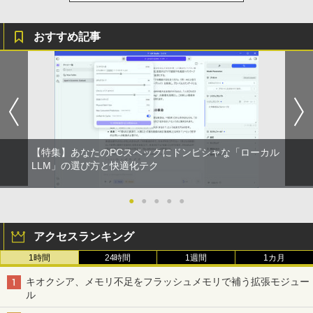
ラック
クスDIGITAL)
by Amazon 天然水ラベルレス 2L×9本
CO（タコ） ]
￥250
￥14,990
￥594
￥1,117
￥2,420
おすすめ記事
ASUS エイスース 液晶ディスプレイ Ey
3
e Care ［23.8型 / フルHD(1920×1080) /
ワイド］ VA249HG
【2026年アップグレード版】AOKIMI ワイヤ
On My Road (Stadium ver.)
HUNTER×HUNTER モノクロ版 39 (ジャンプ
ちいかわ なんか小さくてかわいいやつ 1
4
レスイヤホン bluetooth イヤホン V12 小型
コミックスDIGITAL)
by Amazon 炭酸水 ラベルレス 500ml ×24本
￥13,800
巻～7巻 コミックセット【 新品 】ナガノ
軽量 ブルートゥースHi-Fi 最大36時間再生 ぶ
強炭酸水 ペットボトル 500ミリリットル (Sm
￥250
講談社 ハチワレ うさぎ かわいい 楽しい
るーとゅーす コードレス ENCノイズキャン
art Basic)
￥572
切ない 描きおろしエピソード Twitter ツ
セリング 自動ペアリング Type-C充電 マイク
イッター X エックス コミック アニメ 漫
付き 防水 タッチ式音量調整 スポーツ/通勤/通
￥1,625
画 セット 全巻 ギフト 贈り物 プレゼント
アイオーデータ｜I-O DATA 液晶ディスプ
4
学/WEB会議 6.0(オフホワイト)
クリスマス
レイ(23.8型/ADS/FullHD 1920×1080/10
【特集】あなたのPCスペックにドンピシャな「ローカル
0Hz/5ms/HDMI/DP/USB Type-C/VESA/5
BUGS LIFE
スーパーの裏でヤニ吸うふたり 9巻 (デジタル
LLM」の選び方と快適化テク
￥2,599
年保証・無輝点保証)(ホワイト) LCD-C2
版ビッグガンガンコミックス)
￥8,525
コカ・コーラ やかんの麦茶 from 爽健美茶 ラ
42SDW
ベルレス 650mlPET×24本
￥250
●
●
●
●
●
￥810
Xiaomi シャオミ REDMI Buds 8 Lite ワイヤ
￥25,977
￥2,009
レスイヤホン Bluetooth 5.4 ノイズキャンセ
ROCKIN'ON JAPAN (ロッキング・オ
5
アクセスランキング
リング ANC 36時間再生
ン・ジャパン) 2026年 10月号
1時間
24時間
1週間
1カ月
￥3,480
Philips｜フィリップス 液晶ディスプレ
￥1,080
5
イ(23.8型/IPS/WQHD 2560×1440/75Hz/1
キオクシア、メモリ不足をフラッシュメモリで補う拡張モジュー
ms)(ブラック) 24E1N5600E/11
ル