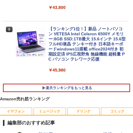
￥43,800
【ランキング1位！】新品 ノートパソコ
5
ン VETESA Intel Celeron 6500Y メモリ
ー:8GB SSD:1TB最大 15.6インチ 15.6型
フルHD液晶 テンキー付き 日本語キーボ
ードwindows11搭載 office2024付き 初
期設定済 IPS広視野角 無線機能 超軽量 P
C パソコン テレワーク応援
￥45,980
楽天ランキングをもっと見る
Amazon売れ筋ランキング
イヤフォン
ミュージック
ドリンク
コミック
デスクトップパソコンDELL HP NEC 第
中古モニター | 液晶ディスプレイ | PHILI
新版正しい家計管理 正しい家計管理長
1
1
1
8〜10世代CoreI3I5選べる 21インチモニ
PS | 243V5QHABA/11 | 23.6インチワイ
期プラン編 2冊セット [ 林總 ]
編集部のおすすめ記事
ター付き アウトレット 新品SSD最大1TB
ド 1920×1080(フルHD) | LEDバックライ
メモリ32GB Windows11 office付き Mic
ト | スピーカー内蔵 | 3系統入力(VGA・D
￥3,135
Anker Soundcore P40i オフホワイト
BRUCE WAYNE feat. Flo Milli, ATL Jacob
by Amazon 天然水 ラベルレス 500ml ×24本
薬屋のひとりごと 17巻 (デジタル版ビッグガ