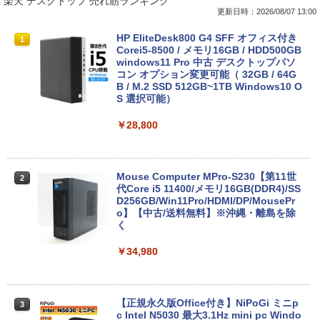
楽天 デスクトップ 売れ筋ランキング
￥7,990
更新日時：2026/08/07 13:00
￥250
￥1,112
￥770
【楽天1位常連】【新品】 2026年最新モ
HP EliteDesk800 G4 SFF オフィス付き
1
1
デル ノートパソコン パソコン JIS 日本
Corei5-8500 / メモリ16GB / HDD500GB
語キーボード 第14世代CPU搭載 Windo
windows11 Pro 中古 デスクトップパソ
Anker Soundcore P31i ブラック
BRUCE WAYNE feat. Flo Milli, ATL Jacob
by Amazon 天然水 ラベルレス 500ml ×24本
異世界居酒屋「のぶ」(22) (角川コミックス・
ws11 第13世代CPU搭載 14.1/15.6インチ
コン オプション変更可能（ 32GB / 64G
[Explicit]
富士山の天然水 バナジウム含有 水 ミネラル
エース)
ワイド液晶 フルHD cpu N95/N5095/N34
B / M.2 SSD 512GB~1TB Windows10 O
ウォーター ペットボトル 静岡県産 500ミリリ
50 メモリ 8GB 12GB 16GB 32GB SSD
S 選択可能）
￥5,990
ットル (Smart Basic)
128GB 256GB 512GB 1TB USB3.0 初期
￥250
￥832
設定済
￥28,800
￥1,380
￥33,680
Anker Soundcore Liberty 5 ミッドナイトブ
On My Road (Stadium ver.)
ONE PIECE モノクロ版 115 (ジャンプコミッ
ラック
クスDIGITAL)
by Amazon 天然水ラベルレス 2L×9本
Mouse Computer MPro-S230【第11世
2
代Core i5 11400/メモリ16GB(DDR4)/SS
￥250
【マラソンP5倍/10%オフクーポン】中古
D256GB/Win11Pro/HDMI/DP/MousePr
￥14,990
￥594
￥1,117
2
ノートパソコン HP ProBook 450 G7 第
o】【中古/送料無料】※沖縄・離島を除
10世代 Core i5 メモリ16GB SSD256GB
く
Bluetooth HDMI カメラ Wi-Fi 15.6イン
チ Windows 11 Pro 送料無料 保証付き
￥34,980
【2026年アップグレード版】AOKIMI ワイヤ
On My Road (Stadium ver.)
HUNTER×HUNTER モノクロ版 39 (ジャンプ
レスイヤホン bluetooth イヤホン V12 小型
コミックスDIGITAL)
by Amazon 炭酸水 ラベルレス 500ml ×24本
￥33,800
軽量 ブルートゥースHi-Fi 最大36時間再生 ぶ
強炭酸水 ペットボトル 500ミリリットル (Sm
￥250
るーとゅーす コードレス ENCノイズキャン
art Basic)
￥572
セリング 自動ペアリング Type-C充電 マイク
【正規永久版Office付き】NiPoGi ミニp
3
付き 防水 タッチ式音量調整 スポーツ/通勤/通
c Intel N5030 最大3.1Hz mini pc Windo
￥1,625