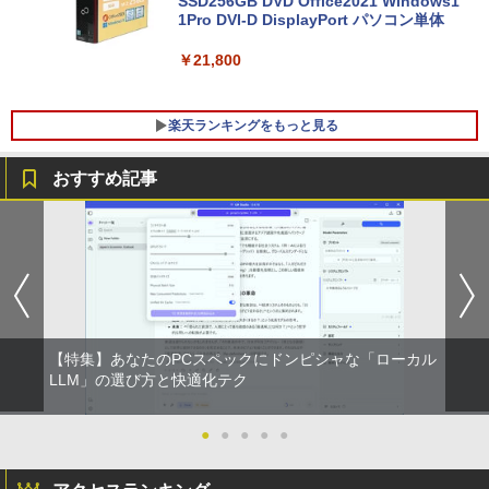
83 13.3型FHD(1920x1080)液晶 第11世
SSD256GB DVD Office2021 Windows1
代Core i5/ 8GB / SSD256GB / Webカメ
1Pro DVI-D DisplayPort パソコン単体
ラ内蔵 / USB Type-C / HDMI / 無線LAN
Bluetooth / Win11 Pro搭載 /Office 202
￥21,800
4 H&B / Aランク
￥38,500
楽天ランキングをもっと見る
おすすめ記事
DELL デル・テクノロジーズ Dell Pro 2
角川まんが学習シリーズ 世界の歴史
1
1
3.8 ディスプレイ E2425HM 【法人限
全20巻定番セット [ 羽田 正 ]
定】【NE直】
￥24,200
￥12,700
【特集】あなたのPCスペックにドンピシャな「ローカル
途上の王国 一号線を北上せよ モロッ
2
Yoothi 互換品 11.6インチ ASUS B1100
コ天涯編 [ 沢木耕太郎 ]
LLM」の選び方と快適化テク
2
B1100F B1100FKA BR1100 BR1100C B
R1100F BR1100FKA B1100FKA-BP135
￥2,310
4XA B1100FKA-BP0402RA 対応 1366x7
●
●
●
●
●
68 HD IPS LED LCD ディスプレイ タッ
チスクリーン タッチ機能付き液晶パネル