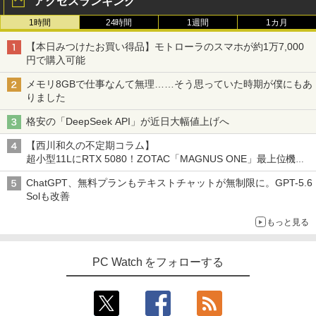
アクセスランキング
修理交換用液晶タッチパネル ベゼル付き
魔女と傭兵（9） 【電子書籍】[ 宮木真人
3
1時間
24時間
1週間
1カ月
￥13,800
]
【本日みつけたお買い得品】モトローラのスマホが約1万7,000
￥792
円で購入可能
モニター 27インチ 144Hz FHD pcモニタ
3
メモリ8GBで仕事なんて無理……そう思っていた時期が僕にもあ
ー フリッカーレス FullHD ブルーライト
りました
カット ノングレア ディスプレイ HDMI 1
44hz pcモニター Adaptive-Sync ブラッ
怪異の民俗学【全8巻】セット [ 小松 和
4
格安の「DeepSeek API」が近日大幅値上げへ
ク MAXZEN MJM27IC01 MJM27IC04-F
彦 ]
144 マクスゼン
【西川和久の不定期コラム】
￥25,300
超小型11LにRTX 5080！ZOTAC「MAGNUS ONE」最上位機の
￥13,480
実力を探る
ChatGPT、無料プランもテキストチャットが無制限に。GPT-5.6
Solも改善
リラックマ・日めくり（2027年1月始ま
5
＼本日限定500円値下げ／＼楽天1位！20
4
りカレンダー）
もっと見る
26年最新の超軽量超薄型／モバイルモニ
ター 15.6インチ フルHD 4K 144Hz タッ
￥3,960
チパネル バッテリー内蔵 無線接続 12モ
PC Watch をフォローする
デル選択 非光沢 IPSパネル Type-C HDM
I 軽量 薄型 リモートワーク ディスプレイ
持ち運び ポータブルモニター
￥12,480