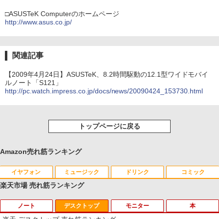
□ASUSTeK Computerのホームページ
http://www.asus.co.jp/
関連記事
【2009年4月24日】ASUSTeK、8.2時間駆動の12.1型ワイドモバイ
ルノート「S121」
http://pc.watch.impress.co.jp/docs/news/20090424_153730.html
トップページに戻る
Amazon売れ筋ランキング
イヤフォン
ミュージック
ドリンク
コミック
楽天市場 売れ筋ランキング
ノート
デスクトップ
モニター
本
Anker Soundcore P40i オフホワイト
BRUCE WAYNE feat. Flo Milli, ATL Jacob
【Amazon.co.jp限定】 い・ろ・は・す 2L P
薬屋のひとりごと 17巻 (デジタル版ビッグガ
[Explicit]
ET ラベルレス ×8本
ンガンコミックス)