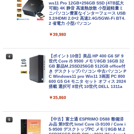
学/WEB会議(ホワイト)
【★最大100%ポイント】【Office 2024
ws11 Pro 12GB+256GB SSD (4TB拡大
3
H&B】【タッチパネル×360°回転】富士
可能) 4K 静音 高速熱放散 小型超軽量ミ
BUGS LIFE
スーパーの裏でヤニ吸うふたり 9巻 (デジタル
通 LIFEBOOK U9310/第10世代 Core i5/
ニパソコン豊富なインターフェース USB
￥1,964
版ビッグガンガンコミックス)
コカ・コーラ やかんの麦茶 from 爽健美茶 ラ
メモリ:8GB/M.2 NVMe:128GB/256GB/5
3.2/HDMI 2.0×2 高速2.4G/5GWi-Fi BT4.
ベルレス 650mlPET×24本
￥250
12GB/1TB/Wi-fi/Bluetooth/13.3型/FHD/
2 省電力 小型パソコン
￥810
カメラ/USB-C/中古/ノートパソコン/タブ
Xiaomi シャオミ REDMI Buds 8 Lite ワイヤ
￥2,009
レット/Windows11
￥39,980
レスイヤホン Bluetooth 5.4 ノイズキャンセ
リング ANC 36時間再生
￥35,800
￥2,980
【ポイント10倍】美品 HP 400 G6 SF 9
4
世代 Core i5 9500 メモリ8GB 16GB 32
13.3インチ 良品 Lenovo ThinkPad X13
GB 新品M.2SSD256GB 512GB office付
4
Gen2 Type-20XJ フルHD / Windows11/
き デスクトップパソコン 中古パソコン P
高性能 AMD Ryzen 5-5650u/ 16GB/ 爆
C Windows11 pro Win11 3画面 PC 800
速NVMe式256GB-SSD/ カメラ/ 無線Wi-
600 G5 G4 モニタ セット オフィス 2024
Fi6/ Office付き/ Win11【中古ノートパソ
搭載 選択可 8世代 10世代 DELL 1311a
コン 中古パソコン 中古PC】税込送料無
料 あす楽対応 当日発送
￥35,860
￥34,990
【中古】富士通 ESPRIMO D588 整備済
5
み品 第9世代 Intel Core i3-9100 / Core i
【中古】【極軽極薄】東芝 dynabook G
5-9500 デスクトップPC メモリ8GB M.2
5