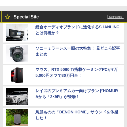
Special Site
Dell Technologies P2422H プロフェッ
5
ショナルシリーズ 23.8インチワイドモニ
総合オーディオブランドに進化するSHANLING
タ / 1920×1080 / HDMI、VGA、Display
とは何者か？
Port / ブラック（スタンド一部:シルバ
ー）中古モニター 送料無料 3か月保証付
き0830-1
ソニーミラーレス一眼の大特集！ 見どころ記事
￥14,800
まとめ
マウス、RTX 5060 Ti搭載ゲーミングPCが7万
5,000円オフで30万円台！
レイズのプレミアムカー向けブランドHOMUR
Aから「2×9R」が登場！
鳥肌ものの「DENON HOME」サウンドを体感
した！