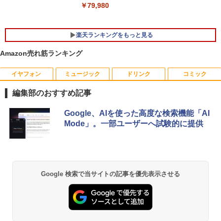
￥79,980
楽天ランキングをもっと見る
Amazon売れ筋ランキング
イヤフォン
ミュージック
ドリンク
コミック
DELL デル E2318H LED液晶モニター 23
ブラッククローバー 38 【電子書籍】[ 田
1
1
インチワイド ブラック 1920×1080 （フ
畠裕基 ]
編集部のおすすめ記事
ルHD）IPSパネル LEDバックライト付 非
光沢 ノングレア 液晶ディスプレイ ディ
￥594
Anker Soundcore P40i オフホワイト
BRUCE WAYNE feat. Flo Milli, ATL Jacob
【Amazon.co.jp限定】 い・ろ・は・す 2L P
薬屋のひとりごと 17巻 (デジタル版ビッグガ
スプレイポート VGA VESA準拠【中古】
Google、AIを使った高度な検索機能「AI
[Explicit]
ET ラベルレス ×8本
ンガンコミックス)
Mode」。一部ユーザーへ試験的に提供
￥7,990
￥4,980
￥250
￥1,112
￥770
キングダム 80 （ヤングジャンプコミッ
2
クス） [ 原 泰久 ]
【期間限定10%OFFクーポン 8/12 10時
2
Anker Soundcore P31i ホワイト
BRUCE WAYNE feat. Flo Milli, ATL Jacob
by Amazon 天然水 ラベルレス 500ml ×24本
異世界居酒屋「のぶ」(22) (角川コミックス・
Google 検索で当サイトの記事を優先表示させる
まで】 モニター 21.5型 液晶ディスプレ
￥770
[Explicit]
富士山の天然水 バナジウム含有 水 ミネラル
エース)
イ ベゼル ディスプレイ 液晶モニター PC
ウォーター ペットボトル 静岡県産 500ミリリ
￥5,990
モニター 壁掛け フリッカーレス FreeSy
ットル (Smart Basic)
￥250
￥832
nc 21.5インチ 角度調節 FullHD ブルー
ライトカット VAパネル VESAフル FHD
￥1,380
ノングレア MAXZEN JM22CH02
【いたわりセット付き】1年をおいしくす
3