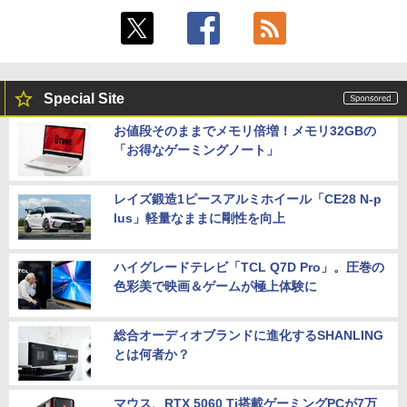
Special Site
お値段そのままでメモリ倍増！メモリ32GBの
「お得なゲーミングノート」
レイズ鍛造1ピースアルミホイール「CE28 N-p
lus」軽量なままに剛性を向上
ハイグレードテレビ「TCL Q7D Pro」。圧巻の
色彩美で映画＆ゲームが極上体験に
総合オーディオブランドに進化するSHANLING
とは何者か？
マウス、RTX 5060 Ti搭載ゲーミングPCが7万