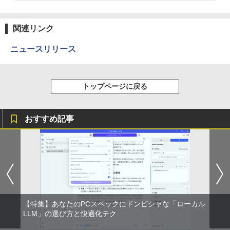
こやかに過ごす養生手帳2027 （インプレ
Anker Soundcore Liberty 5 ミッドナイトブ
On My Road (Stadium ver.)
ONE PIECE モノクロ版 115 (ジャンプコミッ
￥9,480
ス手帳2027） [ 久保奈穂実 ]
ラック
クスDIGITAL)
by Amazon 天然水ラベルレス 2L×9本
関連リンク
￥250
￥3,080
￥14,990
￥594
￥1,117
ニュースリリース
【楽天1位!1,600円OFFクーポン 8/4 20:
3
00-8/11 01:59】Xiaomi Monitor A24i 20
26 ディスプレイ 1080P 23.8インチ 144
コミック版はだしのゲン（全10巻セッ
4
Hzリフレッシュレート sRGB99% 1670
【2026年アップグレード版】AOKIMI ワイヤ
On My Road (Stadium ver.)
HUNTER×HUNTER モノクロ版 39 (ジャンプ
ト）
万色 300nits ΔE＜1 低ブルーライト 大
トップページに戻る
レスイヤホン bluetooth イヤホン V12 小型
コミックスDIGITAL)
by Amazon 炭酸水 ラベルレス 500ml ×24本
画面 TÜV認証 目にやさしい 調整可能な
軽量 ブルートゥースHi-Fi 最大36時間再生 ぶ
強炭酸水 ペットボトル 500ミリリットル (Sm
￥250
￥8,800
スタンド VESA
るーとゅーす コードレス ENCノイズキャン
art Basic)
￥572
セリング 自動ペアリング Type-C充電 マイク
おすすめ記事
付き 防水 タッチ式音量調整 スポーツ/通勤/通
￥12,580
￥1,625
学/WEB会議 6.0(オフホワイト)
魔王城の料理番 〜コワモテ魔族ばかりだ
5
BUGS LIFE
スーパーの裏でヤニ吸うふたり 9巻 (デジタル
けど、ホワイトな職場です〜 6巻 【電
￥2,599
版ビッグガンガンコミックス)
子書籍】[ ワイエム系 ]
コカ・コーラ やかんの麦茶 from 爽健美茶 ラ
＼メーカー5年保証／【最短即日発送】
ベルレス 650mlPET×24本
4
￥250
【新品】モニター 21.5インチモニター デ
￥810
￥792
ィスプレイ PCモニター ASUS 液晶ディ
Xiaomi シャオミ REDMI Buds 8 Lite ワイヤ
￥2,009
スプレイ VP229HFZ 22型 1920×1080 応
レスイヤホン Bluetooth 5.4 ノイズキャンセ
答速度1ms リフレッシュレート100Hz IP
リング ANC 36時間再生
Sパネル 液晶モニター 5年保証付き 動画
【特集】あなたのPCスペックにドンピシャな「ローカル
閲覧 仕事 在宅 楽天ランキング4冠
LLM」の選び方と快適化テク
￥3,480