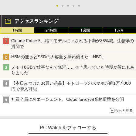
￥12,800
●
●
●
●
●
アクセスランキング
液晶モニター 23.8型 Dell ディスプレイ
5
Pro 24 純正モニター VESA 対応 リフレ
1時間
24時間
1週間
1カ月
ッシュレート 100Hz HDMI DisplayPort
VGA モニター 液晶 液晶モニター 液晶デ
Claude Fable 5、格下モデルに回される不満が85%減。生物学の
ィスプレイ フルHD IPS デル E2425HM 2
質問で
3.8インチ パソコンモニター 新品
HBMの速さとSSDの大容量を兼ね備えた「HBF」
￥13,999
メモリ8GBで仕事なんて無理……そう思っていた時期が僕にもあ
りました
【本日みつけたお買い得品】モトローラのスマホが約1万7,000
円で購入可能
社員全員にAIエージェント、CloudflareがAI業務環境を公開
もっと見る
PC Watch をフォローする