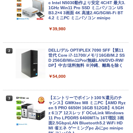
ore i3/メモリ:4GB/SSD:128GB/15.6型液
c Intel N5030動作より安定 4C/4T 最大3.
晶/USB 3.0/VGA/HDMI/DVD/Office/中古
1GHz Win11 Pro SSD ミニパソコン US
パソコン ノートパソコン Windows11 W
B3.2×4 3画面 4K 高速2.4G/5GWi-Fi BT
indows10
4.2 ミニPC ミニパソコン minipc
￥8,999
￥39,980
【中古】 店長セレクト おまかせA4ノー
DELL/デル OPTIPLEX 7090 SFF【第11
2
2
トパソコン Windows10 お気軽ノートPC
世代 Core i7-11700/メモリ16GB/M.2 SS
SSD120GB以上 メモリ4GB Celeron搭
D 256GB/Win11Pro/無線LAN/DVD-RW/
載 液晶15インチ 中古ノートパソコン DV
DP】中古/送料無料 ※沖縄、離島を除く
Dドライブ(内蔵or外付) WPS Office付き
中古パソコン
￥54,000
￥11,800
【エントリーでポイント100％還元のチ
3
ャンス】GMKtec M8 ミニPC【AMD Ryz
【★最大100%ポイント】Windows XP
en 5 PRO 6650H 16GB 512GB】4.5GH
3
おまかせ 高性能 Core i5 高速 SSD128G
z 6コア 12スレッド OCuLink Windows
B メモリ4GB 15.6インチ 大画面 DVDド
11 Pro LPDDR5 6400MT/s 16T増設 3画
ライブ 無線LAN 新品マウス付き Office
面2.5GbpsLAN Bluetooth5.2 WiFi HD
追加可 中古PC ノートパソコン 安心保証
MI 省エネ ゲーミングpc みにpc minipc
8K コンパクト