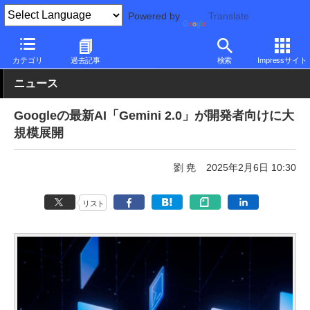
Powered by
Translate
PC Watch
市場
AI
その他
カテゴリ
過去記事
検索
Impressサイト
ニュース
Googleの最新AI「Gemini 2.0」が開発者向けに大
規模展開
劉 尭
2025年2月6日 10:30
リスト