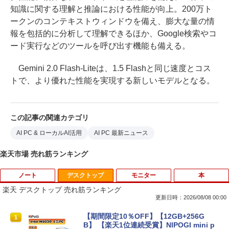
知識に関する理解と推論における性能が向上。200万ト
ークンのコンテキストウィンドウを備え、膨大な量の情
報を包括的に分析して理解できるほか、Google検索やコ
ード実行などのツールを呼び出す機能も備える。
Gemini 2.0 Flash-Liteは、1.5 Flashと同じ速度とコス
トで、より優れた性能を実現する新しいモデルとなる。
この記事の関連カテゴリ
AI PC & ローカルAI活用
AI PC 最新ニュース
楽天市場 売れ筋ランキング
ノート
デスクトップ
モニター
本
楽天 デスクトップ 売れ筋ランキング
更新日時：2026/08/08 00:00
【★最大100%ポイント】【大特価!訳あ
【期間限定10％OFF】【12GB+256G
1
1
り!】富士通 LIFEBOOK A576/第6世代 C
B】 【楽天1位連続受賞】NIPOGI mini p