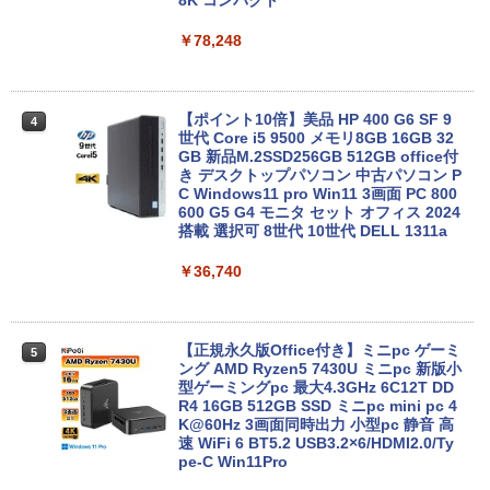
￥15,800
￥78,248
【中古】DELL Inspiron 15 3000(3580)
4
【Celeron4205U 4G 1T(HDD) WiFi 15L
【ポイント10倍】美品 HP 400 G6 SF 9
4
CD(1366x768)】【千葉】保証期間1ヶ月
世代 Core i5 9500 メモリ8GB 16GB 32
【ランクA】
GB 新品M.2SSD256GB 512GB office付
き デスクトップパソコン 中古パソコン P
C Windows11 pro Win11 3画面 PC 800
￥15,980
600 G5 G4 モニタ セット オフィス 2024
搭載 選択可 8世代 10世代 DELL 1311a
￥36,740
レビュー投稿 5年保証｜MS Office 2024
5
H&B 搭載｜中古 ノートパソコン Windo
ws11 Office付｜スペック Core i5 第7世
代 メモリ 8GB 大容量 HDD 500GB テン
キー DVDドライブ搭載 CD DVD 再生可
【正規永久版Office付き】ミニpc ゲーミ
5
｜中古パソコン 中古ノートパソコン 中古
ング AMD Ryzen5 7430U ミニpc 新版小
PC オフィス搭載
型ゲーミングpc 最大4.3GHz 6C12T DD
R4 16GB 512GB SSD ミニpc mini pc 4
K@60Hz 3画面同時出力 小型pc 静音 高
￥19,800
速 WiFi 6 BT5.2 USB3.2×6/HDMI2.0/Ty
pe-C Win11Pro