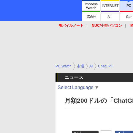
モバイルノート
NUC/小型パソコン
M
SSD
キーボード
マウス
PC Watch
市場
AI
ChatGPT
ニュース
Select Language
▼
月額200ドルの「Chat