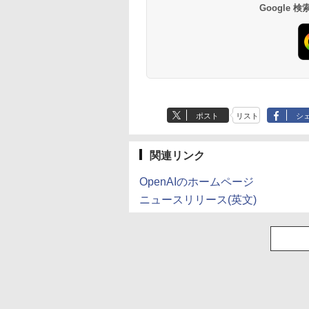
Google
とケロのデイブッ
永瀬廉 プレミアム
はじめての世界名作え
漫画 いしぶみ 原
am and Kero
BOX【初回限定版】
ほん あかいえほんの
が落ちてくるとき、
 Book [ 島田ゆか ]
（仮） [ 永瀬廉 ]
おうち（1～40巻）
くらは空を見ていた
（0） [ 中脇 初枝 ]
（一般書 511） [ 
950
￥8,800
￥26,400
￥1,650
テレビ放送編『いし
Anker Soundcore
BRUCE WAYNE feat.
【Amazon.co.jp限
薬屋のひとりごと 17
Anker Soundcore
BRUCE WAYNE feat
by Amazon 天然水
異世界居酒屋「の
み』 ]
P40i ブラック
Flo Milli, ATL Jacob
定】 い・ろ・は・す
巻 (デジタル版ビッグ
P31i ブラック
Flo Milli, ATL Jacob
ラベルレス 500ml
ぶ」(22) (角川コミッ
[Explicit]
2L PET ラベルレス
ガンガンコミックス)
[Explicit]
×24本 富士山の天然
クス・エース)
￥7,990
￥5,990
ポスト
リスト
シ
×8本
水 バナジウム含有 
￥250
￥1,112
￥770
￥250
￥1,380
￥832
ミネラルウォーター
ペットボトル 静岡県
産 500ミリリットル
関連リンク
(Smart Basic)
OpenAIのホームページ
ニュースリリース(英文)