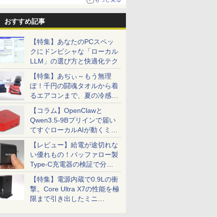
おすすめ記事
語がもの
［小説］ 波うららか
小学1年 もっと文章読
バムとケロのデイブッ
永瀬廉 プ
分 ネイ
に、めおと日和 [ 百
解 （毎日のドリル） [
ク Bam and Kero
BOX【初
写し [
瀬 しのぶ ]
学研プラス ]
Day Book [ 島田ゆか ]
（仮） [ 永
【特集】あなたのPCスペッ
ゼイ ]
クにドンピシャな「ローカル
￥2,420
￥748
￥4,950
￥8,800
LLM」の選び方と快適化テク
【特集】あぢぃ～もう無理
ぽ！千円の闘魂タオルから着
るエアコンまで、夏の冷感グ
ッズ一挙紹介
【コラム】OpenClawと
Qwen3.5-9Bプリインで届い
てすぐローカルAIが動くミニ
PC「SER9 Pro」
【レビュー】給電が途切れな
い優れもの！バッファロー製
Type-C充電器の検証で分か
ったこと
【特集】電源内蔵で0.9Lの衝
撃。Core Ultra X7の性能を極
限まで引き出したミニ
PC「GPD BOX」