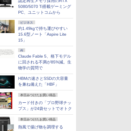
認定再生メモリ採用のRTX
5080/5070 Ti搭載ゲーミング
PC、ユニットコムから
ビジネス
約1.49kgで持ち運びやすい
15.6型ノート「Aspire Lite
15」
AI
Claude Fable 5、格下モデル
に回される不満が85%減。生
物学の質問で
HBMの速さとSSDの大容量
を兼ね備えた「HBF」
本日みつけたお買い得品
カード付きの「プロ野球チッ
プス」が24袋セットでオトク
本日みつけたお買い得品
熱風で揚げ物を調理する