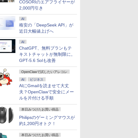
COSORIのエアフライヤーが
2,000円引き
AI
格安の「DeepSeek API」が
近日大幅値上げへ
AI
ChatGPT、無料プランもテ
キストチャットが無制限に。
GPT-5.6 Solも改善
OpenClawで試したいアレコレ
AI
ビジネス
AIにGmailを読ませて大丈
夫？OpenClawで安全にメー
ルを片付ける手順
本日みつけたお買い得品
Philipsのゲーミングマウスが
約1,200円オトク！
本日みつけたお買い得品