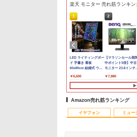
楽天 モニター 売れ筋ランキン
10
10
10
1
1
1
2
2
2
500円OFFクーポ
OGI ミニPC AMD
・オー・データ機
本日10倍！高性能第10
【マラソン値引中！国
楽天1位★マラソン限
【即納】中古ノートパ
中古パソコン | NEC |
LED ライティングボー
富士通 ★中古パソコ
【マラソンセール期
【大特価】中古 NEC
【テンキー&Wi-
en 組込み V2748
ワイド液晶ディスプ
世代Core i7-10610Uノ
内組立の 新品】デスク
定P2倍【クーポン利用
ソコン windows11
Mate MKM30B-4 |
ド 手書き 看板
ン・Aランク
中ポイント5倍】中古
VersaPro VKM44X-A
】ノートパソコン
ni pc 高性能 長期
23.8型/LCD-
ートパソコン 中古
トップPC デスクトッ
で実質10,999円】モバ
office付き 東芝 PB55
Windows11 | デスクト
60x80cm 結婚式 ウェ
★FMVD38001
モニター 23.8インチ
PC-VKM44XZGA Co
6インチ SSD128GB
稼働8C/16T 最大
1DB
Dynabook G83 超軽量
プ パソコン ビジネス
イルモニター 15.6イン
Intel 第6世代Core i3 初
ップ | 一年保証 | 第8世
ルカムボード カフェ
[ESPRIMO D588/T(i5
フルHD IPSパネル ノ
i5 1145G7 第11世代
,800
,800
,370
￥27,600
￥153,425
￥13,999
￥10,800
￥18,000
￥6,500
￥21,280
￥7,980
￥19,800
8GB Core i3 第
GHz Win11Pro
約779g メモリ最大
第14世代 corei7
チ FHD IPS 薄型軽量
心者向け メモリ4GB
代 | Core i5 8500
店頭ディスプレイ マー
8500 8GB SSD500G
ングレア BenQ
CPU メモリ8GB
 Microsoft
GB+512GB ミニパ
16GB 新品SSD1TB
Windows11 10 SSD
1080P 高画質 プラグア
SSD128GB 15.6インチ
3.0(〜最大4.1)GHz |
カー付属 強化ガラス
Win10Pro64)]
GW2480 HDMI
SSD240GB 15イン
ice付き
 USB3.2×6
13.3インチ HDMI搭載
1TB メモリ 32GB 1年
ンドプレイ 調整可能ス
HD テンキー付き ノー
MEM:8GB |
光る パネル看板 メニ
DisplayPort VGA 
HD Windows11Hom
dows11 Lenovo
e-C/HDMI/DP 3画
WEBカメラ5GWIFI
保証 安い 激安 ゲーム
タンド搭載 USB-C PD
トPC 日本語キーボー
SSD:512GB(新品) |
ュー 案内板(1年保証
ーカー内蔵 ケーブル
DVD 1年保証 レビュ
nkpad L580 中古ノ
 Wi-Fi 産業機器
Bluetooth内蔵 中古パ
ゲーミングパソコン ゲ
対応 ミニHDMI ノート
ド コスパ
DVD-ROM | 無線LAN:
付)
き 動作確認済み 30日
特典：WPS Office 
Amazon売れ筋ランキング
パソコン PC パソ
 仕事 エッジ AI
ソコン
ーミングPC 高スペッ
PC スマホ ゲーム機対
あり | Win11Pro64bit
保証 送料無料
ンク パソコン ノー
10
1
2
 中古ノートPC 中
MicrosoftOffice2024
ク 動画視聴 おしゃれ
応 ブラック Ingnok
ソコン エヌイーシー
イヤフォン
ミュー
C SSD1TB メモリ
可 Windows11 送料無
本体のみ
yn02d
古パソコン
GB 中古パソコン レ
料 持ち運び便利