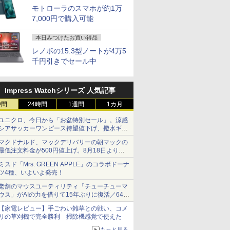
モトローラのスマホが約1万
7,000円で購入可能
7
7
7
8
8
8
9
9
9
10
10
10
本日みつけたお買い得品
レノボの15.3型ノートが4万5
千円引きでセール中
Impress Watchシリーズ 人気記事
OFF｜新生
でポイン
カー直
超得2,000円OFF&P2倍
NiPoGi ミニpc Intel
【選べるタッチ式 14イ
レビュー投稿 5年保証
【正規永久版office付
【タッチ式選べる 携帯
【1500円OFFクーポ
NIPOGI ミニPC AMD
アイ・オー・データ機
本日10倍
【マラソン
楽天1位★
時間
24時間
1週間
1カ月
特典付き｜
のチャン
】モニタ
｜Surface Go2｜超軽
N5030 【2026新モデ
ンチ】モバイルモニタ
｜MS Office 2024 H&B
き】【期間限定
式】モバイルモニター
ン】【テンキー&Wi-
Ryzen 組込み V2748
器 ワイド液晶ディスプ
世代Core i
内組立の 
定P2倍【
第8世代｜
 ミニPC
D HP
量タブレットノートパ
ル・業界超ミニ】 最大
ー 14インチ フルHD
搭載｜中古ノートパソ
10％OFF】OEM Key
14インチ フルHD IPS
Fi】ノートパソコン
mini pc 高性能 長期
レイ 23.8型/LCD-
ートパソコ
トップPC
で実質10,
ユニクロ、今日から「お盆特別セール」。涼感
｜Core
 7640HS
322pe
ソコン｜中古ノートパ
3.1Hz mini pc
IPSパネル 非光沢 タッ
コン Windows11
ACEMAGIC ミニpc
パネル 非光沢 タッチ
15.6インチ SSD128GB
安定稼働8C/16T 最大
A241DB
Dynaboo
プ パソコ
イルモニター
￥29,800
￥29,900
￥11,999
￥29,800
￥89,800
￥11,999
￥21,800
￥52,800
￥12,370
￥27,600
￥153,425
￥13,999
シアサッカーワンピース待望値下げ、撥水ギア
｜中古ノー
ッド
FHDモニタ
ソコン Windows11
Windows11 Pro
チ式/非タッチ式選択可
Office付｜テンキー
AMD R5
式/非タッチ式選択可能
メモリ8GB Core i3 第
4.3GHz Win11Pro
約779g 
第14世代 co
チ FHD I
ショーツは1990円に
DDR5
5型 角度調整
office付き｜CPU第8世
12GB+256GB SSD
能 Type-C対応 HDMI
DVD 搭載｜Core i5 第7
7430U【16GB
Type-C対応 HDMI
8世代 Microsoft
16GB+512GB ミニパ
16GB 新品
Windows1
1080P 
マクドナルド、マックデリバリーの朝マックの
office付き
8GB
 液晶
代｜メモリ8GB
(4TB拡大可能) 4K 静音
デュアルモニター サブ
世代 メモリ 8GB SSD
LPDDR4 512GB SSD
VESA対応 モニター 持
Office付き
ソコン USB3.2×6
13.3インチ
1TB メモリ
ンドプレイ
最低注文料金が500円値上げ。8月18日より
パソコン
 PCIe3.0
S5
SSD128GB｜
高速熱放散 小型超軽量
モニター 3年保証 ミニ
256GB｜店長厳選
M.2 】 Windows11Pro
ち運び サブディスプレ
Windows11 Lenovo
Type-C/HDMI/DP 3画
WEBカメラ
保証 安い 
タンド搭載 
1,500円から受付
ミスド「Mrs. GREEN APPLE」のコラボドーナ
ー付き｜ノ
SD1TB/最大
保証 転送不
Microsoft office2019
ミニパソコン豊富なイ
PC対応 テレワーク 在
Lenovo ThinkPad
対応 最大4.3GHz mini
イ デュアルモニター テ
Thinkpad L580 中古ノ
面4K Wi-Fi 産業機器
Bluetoo
ゲーミング
対応 ミニH
ツ4種、いよいよ発売！
2F1UT）
搭載｜タブレット型パ
ンターフェース
宅勤務 EVICIV
15.6型 Bluetooth Wi-
pc WiFi6 SSD容量拡大
レワーク ミニPC対応
ートパソコン PC パソ
医療 仕事 エッジ AI
ソコン
ーミングP
PC スマホ
7
8
9
10
ffice付き
 2.5Gbps
ソコン｜Webカメラ搭
USB3.2/HDMI 2.0×2 高
Fi 無線｜中古 パソコン
可能 小型pc 4K@60Hz
EVICIV
コン 中古ノートPC 中
Microsoft
ク 動画視
応 ブラック 
老舗のマウスユーティリティ「チューチューマ
コン
 静音 mini
載｜2in1｜ノートパソ
速2.4G/5GWi-Fi BT4.2
中古PC Word Excel
静音 高速熱放散 ミニパ
古PC SSD1TB メモリ
可 Windo
本体のみ
yn02d
ウス」がAIの力を借りて15年ぶりに復活／64bit
 第8世代
1 Pro 4K
コン｜中古パソコン｜
省電力 小型パソコン
ソコン 6C12T BT5.2
16GB 中古パソコン レ
料 持ち運
化、Windows 10/11、「Chrome」も走り回
【家電レビュー】手ごわい雑草との戦い、コメ
ltra
パソコン
ノボ
る。復活記念で2026年末まで500円
リの草刈機で完全勝利 掃除機感覚で使えた
もっと見る