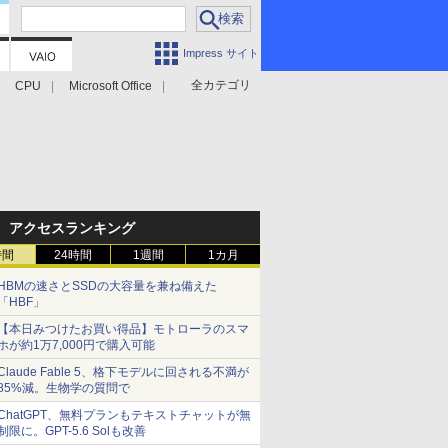
Impress サイト
全カテゴリ
CPU
Microsoft Office
アクセスランキング
時間
24時間
1週間
1カ月
HBMの速さとSSDの大容量を兼ね備えた
「HBF」
【本日みつけたお買い得品】モトローラのスマ
ホが約1万7,000円で購入可能
Claude Fable 5、格下モデルに回される不満が
85%減。生物学の質問で
ChatGPT、無料プランもテキストチャットが無
制限に。GPT-5.6 Solも改善