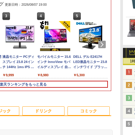
グ
更新日時：2026/08/07 19:00
3
3
3
4
4
4
5
5
5
6
6
6
間
【★最大100%ポイン
液晶モニター PCディ
ノートパソコン14イン
モバイルモニター 15.6
中古美品 15.6インチ
「3500U/4300Uより速
【マラソン限定
★office搭載＼2年保証
DELL デル E2417H
超得1,000円
【エントリー
【公式・メー
1
ト】【新生活応援・
スプレイ 23.8 24イン
チ 極軽量約965g 富士
インチ InnoView モバ
Fujitsu LIFEBOOK
い」 NiPoGi ミニpc
30%OFF】中古 DELL
／ minipc ミニPC デス
LED液晶モニター 23.8
活応援 豪華
ト100％還元
販・送料無料
re
2026】【Office 2019
チ 144Hz 1ms IPS フ
通 LIFEBOOK U748 高
イルディスプレイ 自立
A5510/D / Windows11/
Ryzen Embedded
Inspiron 3501 P90F
クトップパソコン パソ
インチワイド ブラック
最新OS対応 
ス】GMKtec
ー 新品 フルH
-
H&B】HP デスクトップ
ルHD ノングレア 非光
性能第7世代Core i5-
型 1920*1080 FHD ポー
超高性能 第10世代
R2544初登場
Core i3 1005G1 第10
コン 新品 Office付き
1920×1080 （フル
最大180日保証
AMD Ryzen 5
Series 3 Pro 
￥49,800
￥9,999
￥16,500
￥8,980
￥25,990
￥33,800
￥39,800
￥46,980
￥5,300
￥19,800
￥91,999
￥11,280
B
PC＋24型モニターセッ
沢 ブルーライトカット
7300U カメラ内蔵 メモ
タブルモニター IPS液晶
Core i5-10210u/ 8GB/
8GB+256GB 4TB拡張
世代CPU メモリ12GB
インテル Core i3-
HD） 16:9 IPSパネル
i3 第8世代
6コア12スレ
21.45インチ
チ
ト/第8世代 Core i7/メモ
HDMI VGA スピーカー
リ最大16GB SSD1TB
パネル 薄型 軽量 持ち運
爆速256GB-SSD/ カメ
可 mini pc
SSD480GB 15インチ
2350M~i5-13500H i7-
LEDバックライト付 非
トパソコン
MAX5.0GHz 
ー IPS 21.
楽天ランキングをもっと見る
スピ
e
リ:8GB/16GB/32GB/SSD:256GB/512GB/1TB/DVD/USB
内蔵 ヘッドホン端子
薄い軽い FHD液晶
び 壁掛けに対応
ラ/ 無線Wi-Fi6/ Office
Windows11 Pro 動作
フルHD Windows11
10870H Windows11
光沢 ノングレア 液晶
Windows11 
32GB/最大12
VESA 100Hz
付
ー
3.0/Wifi/無線キーボード
VESA対応 テレワーク
type-C WIFI
Switch/PS3/PS4/PS5/Xbox
付き/ Win11【中古ノー
より高速 4K×3画面出
Home WEBカメラ 無
SSD 256GB~1TB メモ
ディスプレイ ディスプ
｜中古ノート
Radeon 760M
HDMI VGA P
Bラ
&マウス/USBメモ
在宅勤務 法人向け オ
Bluetooth 中古ノート
One/PC/スマ
トパソコン 中古パソコ
力 ミニパソコン
線LAN テンキー 1年保
リ 8~16GB デスクトッ
レイポート VGA【中
15.6 テンキ
M.2 2280 S
Switch 3年
トパ
リ/Windows11/中古 パ
フィス TERRA 2441W
パソコン Office付き
ホ/USBType-C/標準
ン 中古PC】税込送料
HDMI2.0+DP1.4 静音性
証 レビュー特典：WPS
プPC office2021 安い
古】
ートパソコン
2×8TB USB4
可 (型番：AK
3
4
5
6
 中
ソコン/ ディスプレイ
5GWIFI Bluetooth最新
HDMI対応【選べる種
無料 あす楽対応 即日
小型pc 豊富な端子
Office Bランク パソコ
激安 ゲーム 高スペッ
Microsoft O
Bluetooth5.2
ジック
ドリンク
コミック
MicrosoftOffice2024
類】タッチ/ケース付
発送（Windows10も
Type-C USB3.2 有線
ン ノートパソコン デ
ク 026
｜ノートパソ
LAN*2 VESA
可 Windows11
き/4Kタイプ
対応可能/ Win10）
LAN WIFI5/BT4.2 省電
ル 中古パソコン
Windows11
pc Windows1
力 オフィス/学習向け
3画面出力 M6 U
P2