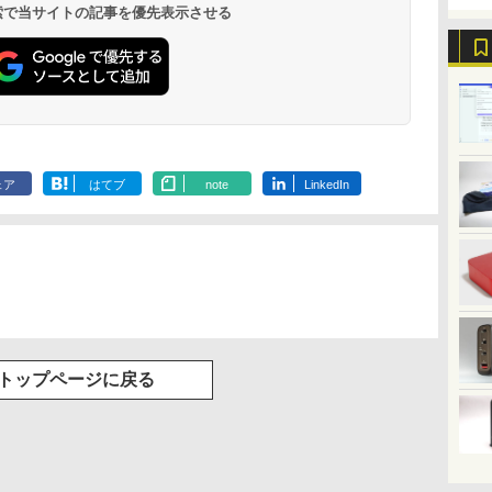
 検索で当サイトの記事を優先表示させる
爆
日本創世史
JAFルートマップ全日
ちいかわカレンダー
100日後に英
ぼ
本2026拡大版 [ JAFメ
2027 [ ナガノ ]
になる1日10
￥2,728
ディアワークス ]
ティブ英語書き
￥1,980
広島
ブレット・リン
￥6,600
￥1,980
ぶ
.
Anker Soundcore
On My Road
by Amazon 天然水
ONE PIECE モノクロ
【2026年アップグレ
On My Road
by Amazon 炭酸水
HUNTER×HUNTER
Xiaomi シャオミ
BUGS LIFE
コカ・コーラ やかんの
スーパーの裏でヤニ吸
Liberty 5 ミッドナイ
(Stadium ver.)
ラベルレス 2L×9本
版 115 (ジャンプコミ
ード版】AOKIMI ワ
(Stadium ver.)
ラベルレス 500ml
モノクロ版 39 (ジャ
REDMI Buds 8 Lite ワ
麦茶 from 爽健美茶 ラ
うふたり 9巻 (デジタル
￥250
トブラック
ックスDIGITAL)
イヤレスイヤホン
×24本 強炭酸水 ペッ
ンプコミックス
イヤレスイヤホン
ベルレス
版ビッグガンガンコミ
￥250
￥1,117
￥250
ェア
はてブ
note
LinkedIn
水
bluetooth イヤホン
トボトル 500ミリリ
DIGITAL)
Bluetooth 5.4 ノイズ
650mlPET×24本
ックス)
￥14,990
￥594
￥1,964
￥1,625
￥572
￥3,480
￥2,009
￥810
V12 小型軽量 ブルー
ットル (Smart
キャンセリング ANC
トゥースHi-Fi 最大
Basic)
36時間再生
36時間再生 ぶるーと
ゅーす コードレス
ENCノイズキャンセ
リング 自動ペアリン
グ Type-C充電 マイ
ク付き 防水 タッチ式
音量調整 スポーツ/通
勤/通学/WEB会議(ホ
トップページに戻る
ワイト)