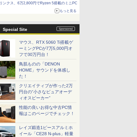
リンクス、6万2,800円でRyzen 5搭載のミニPC
もっと見る
Special Site
マウス、RTX 5060 Ti搭載ゲ
ーミングPCが7万5,000円オ
フで30万円台！
鳥肌ものの「DENON
HOME」サウンドを体感し
た！
クリエイティブが作った2万
円台の“小さなピュアオーデ
ィオスピーカー”
性能の良いお得な中古PC情
報はこのページでチェック！
レイズ鍛造1ピースアルミホ
イール「CE28 N-plus」軽量