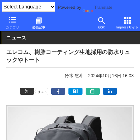
Powered by
Translate
PC Watch
半導体/周辺機器
カバン/バッグ
カテゴリ
過去記事
検索
Impressサイト
ニュース
エレコム、樹脂コーティング生地採用の防水リュ
ックやトート
鈴木 悠斗
2024年10月16日 16:03
リスト