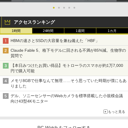
●
●
●
●
●
アクセスランキング
1時間
24時間
1週間
1カ月
HBMの速さとSSDの大容量を兼ね備えた「HBF」
Claude Fable 5、格下モデルに回される不満が85%減。生物学の
質問で
【本日みつけたお買い得品】モトローラのスマホが約1万7,000
円で購入可能
メモリ8GBで仕事なんて無理……そう思っていた時期が僕にもあ
りました
デル、ソニーセンサーのWebカメラを標準搭載した小規模会議
向け43型4Kモニター
もっと見る
PC Watch をフォローする