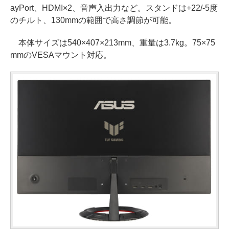
ayPort、HDMI×2、音声入出力など。スタンドは+22/-5度
のチルト、130mmの範囲で高さ調節が可能。
本体サイズは540×407×213mm、重量は3.7kg。75×75
mmのVESAマウント対応。