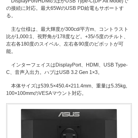
DisplayPort/HDMIのほかUSB Type-C(DP Alt Mode)で
の接続に対応。最大65WのUSB PD給電もサポートす
る。
主な仕様は、最大輝度が300cd/平方m、コントラスト
比が1,000:1、視野角が178度など。+35/-5度のチルト、
左右各180度のスイベル、左右各90度のピボットが可
能。
インターフェイスはDisplayPort、HDMI、USB Type-
C、音声入出力。ハブはUSB 3.2 Gen 1×3。
本体サイズは539.5×450.4×211.4mm、重量は5.35kg。
100×100mmのVESAマウント対応。