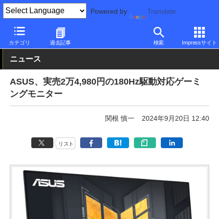
Powered by
Translate
PC Watch
半導体/周辺機器
モニター
ASUS
カテゴリ
過去記事
検索
Impressサイト
ニュース
ASUS、実売2万4,980円の180Hz駆動対応ゲーミ
ングモニター
関根 慎一
2024年9月20日 12:40
リスト